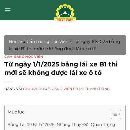
Bỏ
qua
nội
dung
Home
»
Cẩm nang học viên
»
Từ ngày 1/1/2025 bằng
lái xe B1 thi mới sẽ không được lái xe ô tô
CẨM NANG HỌC VIÊN
Từ ngày 1/1/2025 bằng lái xe B1 thi
mới sẽ không được lái xe ô tô
ĐĂNG VÀO
24/11/2025
BỞI
GIẢNG VIÊN PHẠM THANH DŨNG
Mục lục
Bằng Lái Xe B1 Từ 2026: Những Thay Đổi Quan Trọng