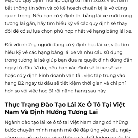
Mặc dù quy định mới áp dụng từ năm 2026, việc nắm
bắt thông tin sớm và có kế hoạch chuẩn bị là vô cùng
quan trọng. Nếu bạn có ý định thi bằng lái xe mới trong
tương lai gần, hãy tìm hiểu kỹ về các quy định sẽ thay
đổi để có sự lựa chọn phù hợp nhất về hạng bằng lái xe.
Đối với những người đang có ý định học lái xe, việc tìm
hiểu kỹ về các hạng bằng lái xe và nhu cầu sử dụng
trong tương lai sẽ giúp bạn đưa ra quyết định đúng đắn
ngay từ đầu. Ví dụ, nếu bạn xác định sẽ lái xe số sàn
hoặc có ý định kinh doanh vận tải, việc tập trung vào
hạng B2 ngay từ đầu sẽ tiết kiệm thời gian và chi phí
hơn so với việc học B1 rồi nâng hạng sau này.
Thực Trạng Đào Tạo Lái Xe Ô Tô Tại Việt
Nam Và Định Hướng Tương Lai
Ngành đào tạo lái xe ô tô tại Việt Nam đang có những
bước chuyển mình mạnh mẽ để đáp ứng yêu cầu ngày
càng cao về an toàn giao thông và chất lượng người lái.