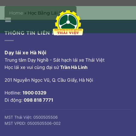
Bỏ
qua
Home
»
Học Bằng Lái Xe B2
nội
dung
THÔNG TIN LIÊN HỆ
Dạy lái xe Hà Nội
Trung tâm Dạy Nghề - Sát hạch lái xe Thái Việt
Học lái xe vui cùng đại sứ
Trần Hà Linh
201 Nguyễn Ngọc Vũ, Q. Cầu Giấy, Hà Nội
Hotline:
1900 0329
Di động:
098 818 7771
MST Thái Việt: 0500505506
MST VPĐD: 0500505506-002