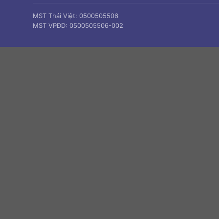
MST Thái Việt: 0500505506
MST VPĐD: 0500505506-002