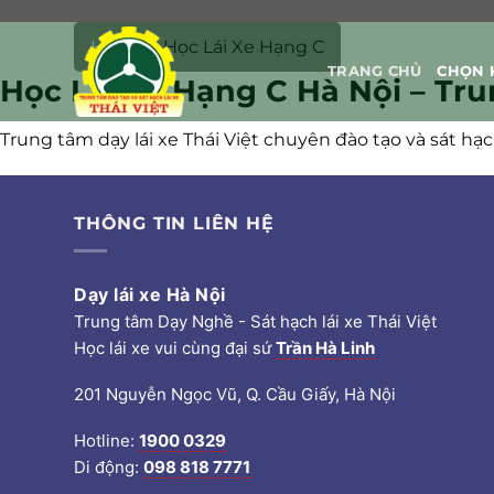
Bỏ
Home
»
Học Lái Xe Hạng C
qua
TRANG CHỦ
CHỌN 
Học Lái Xe Hạng C Hà Nội – Tru
nội
dung
Trung tâm dạy lái xe Thái Việt chuyên đào tạo và sát hạch
THÔNG TIN LIÊN HỆ
Dạy lái xe Hà Nội
Trung tâm Dạy Nghề - Sát hạch lái xe Thái Việt
Học lái xe vui cùng đại sứ
Trần Hà Linh
201 Nguyễn Ngọc Vũ, Q. Cầu Giấy, Hà Nội
Hotline:
1900 0329
Di động:
098 818 7771