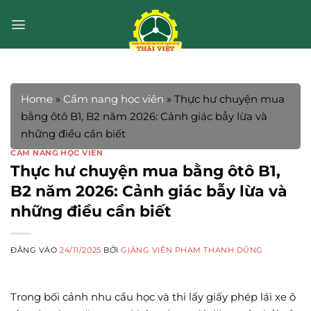
Bỏ
qua
nội
dung
Home
»
Cẩm nang học viên
»
Thực hư chuyện mua
bằng ôtô B1, B2 năm 2026: Cảnh giác bẫy lừa và
những điều cần biết
CẨM NANG HỌC VIÊN
Thực hư chuyện mua bằng ôtô B1,
B2 năm 2026: Cảnh giác bẫy lừa và
những điều cần biết
ĐĂNG VÀO
24/11/2025
BỞI
GIẢNG VIÊN PHẠM THANH DŨNG
Trong bối cảnh nhu cầu học và thi lấy giấy phép lái xe ô