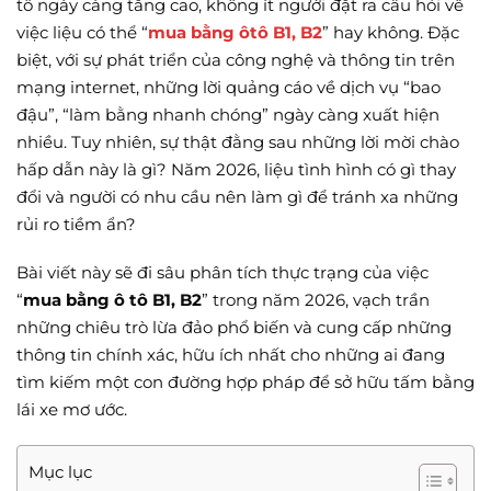
tô ngày càng tăng cao, không ít người đặt ra câu hỏi về
việc liệu có thể “
mua bằng ôtô B1, B2
” hay không. Đặc
biệt, với sự phát triển của công nghệ và thông tin trên
mạng internet, những lời quảng cáo về dịch vụ “bao
đậu”, “làm bằng nhanh chóng” ngày càng xuất hiện
nhiều. Tuy nhiên, sự thật đằng sau những lời mời chào
hấp dẫn này là gì? Năm 2026, liệu tình hình có gì thay
đổi và người có nhu cầu nên làm gì để tránh xa những
rủi ro tiềm ẩn?
Bài viết này sẽ đi sâu phân tích thực trạng của việc
“
mua bằng ô tô B1, B2
” trong năm 2026, vạch trần
những chiêu trò lừa đảo phổ biến và cung cấp những
thông tin chính xác, hữu ích nhất cho những ai đang
tìm kiếm một con đường hợp pháp để sở hữu tấm bằng
lái xe mơ ước.
Mục lục