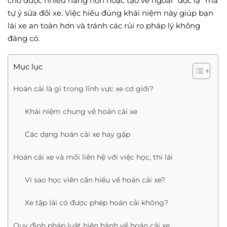
chở được nhiều hàng hơn hoặc tạo vẻ ngoài “độc lạ” mà
tự ý sửa đổi xe. Việc hiểu đúng khái niệm này giúp bạn
lái xe an toàn hơn và tránh các rủi ro pháp lý không
đáng có.
Mục lục
Hoán cải là gì trong lĩnh vực xe cơ giới?
Khái niệm chung về hoán cải xe
Các dạng hoán cải xe hay gặp
Hoán cải xe và mối liên hệ với việc học, thi lái
Vì sao học viên cần hiểu về hoán cải xe?
Xe tập lái có được phép hoán cải không?
Quy định pháp luật hiện hành về hoán cải xe