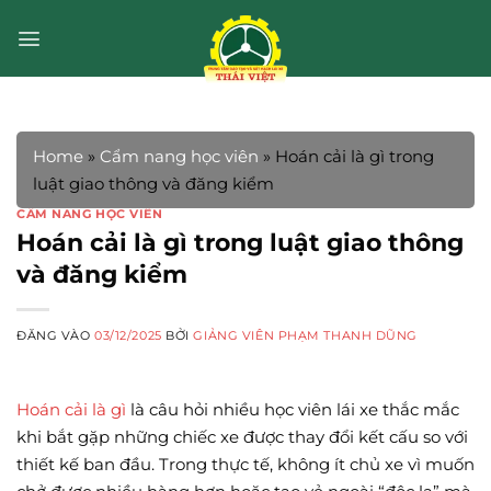
Bỏ
qua
nội
dung
Home
»
Cẩm nang học viên
»
Hoán cải là gì trong
luật giao thông và đăng kiểm
CẨM NANG HỌC VIÊN
Hoán cải là gì trong luật giao thông
và đăng kiểm
ĐĂNG VÀO
03/12/2025
BỞI
GIẢNG VIÊN PHẠM THANH DŨNG
Hoán cải là gì
là câu hỏi nhiều học viên lái xe thắc mắc
khi bắt gặp những chiếc xe được thay đổi kết cấu so với
thiết kế ban đầu. Trong thực tế, không ít chủ xe vì muốn