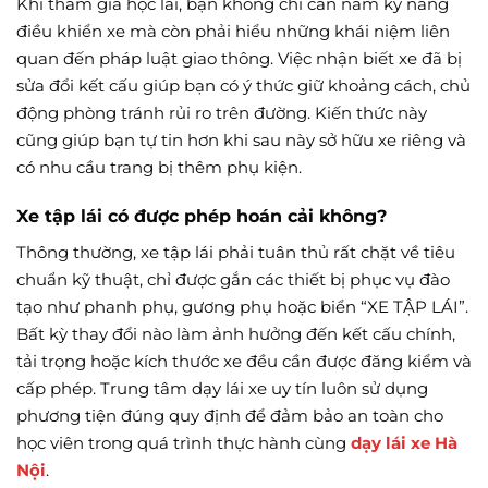
Khi tham gia học lái, bạn không chỉ cần nắm kỹ năng
điều khiển xe mà còn phải hiểu những khái niệm liên
quan đến pháp luật giao thông. Việc nhận biết xe đã bị
sửa đổi kết cấu giúp bạn có ý thức giữ khoảng cách, chủ
động phòng tránh rủi ro trên đường. Kiến thức này
cũng giúp bạn tự tin hơn khi sau này sở hữu xe riêng và
có nhu cầu trang bị thêm phụ kiện.
Xe tập lái có được phép hoán cải không?
Thông thường, xe tập lái phải tuân thủ rất chặt về tiêu
chuẩn kỹ thuật, chỉ được gắn các thiết bị phục vụ đào
tạo như phanh phụ, gương phụ hoặc biển “XE TẬP LÁI”.
Bất kỳ thay đổi nào làm ảnh hưởng đến kết cấu chính,
tải trọng hoặc kích thước xe đều cần được đăng kiểm và
cấp phép. Trung tâm dạy lái xe uy tín luôn sử dụng
phương tiện đúng quy định để đảm bảo an toàn cho
học viên trong quá trình thực hành cùng
dạy lái xe Hà
Nội
.