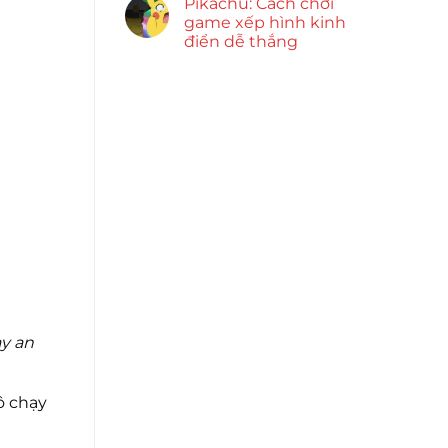
Pikachu: Cách chơi
game xếp hình kinh
điển dễ thắng
y an
ô chạy