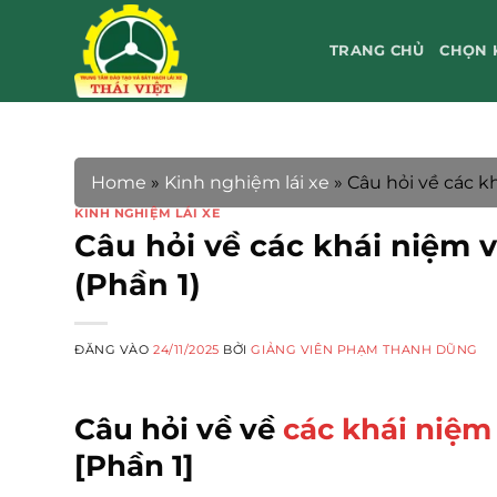
Bỏ
qua
TRANG CHỦ
CHỌN 
nội
dung
Home
»
Kinh nghiệm lái xe
»
Câu hỏi về các k
KINH NGHIỆM LÁI XE
Câu hỏi về các khái niệm 
(Phần 1)
ĐĂNG VÀO
24/11/2025
BỞI
GIẢNG VIÊN PHẠM THANH DŨNG
Câu hỏi về về
các khái niệm
[Phần 1]