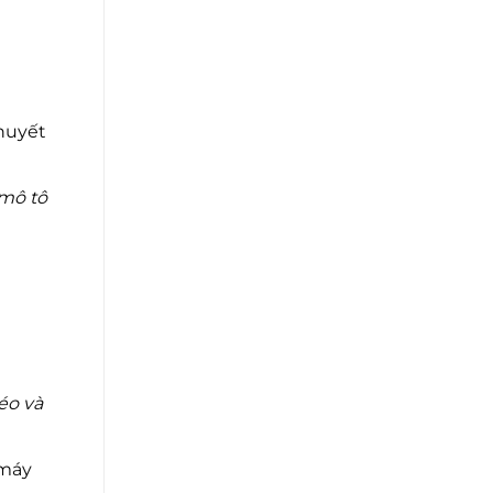
khuyết
 mô tô
éo và
 máy