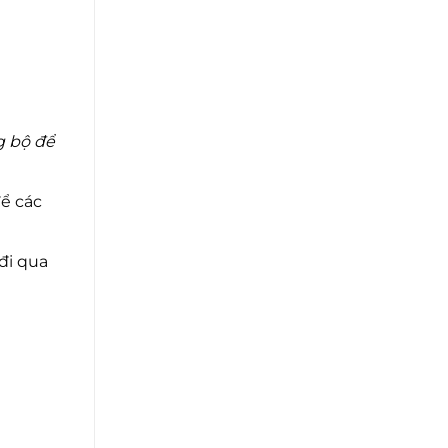
g bộ để
để các
đi qua