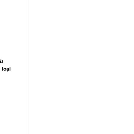
từ
 loại