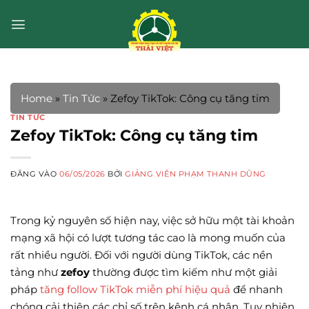
Bỏ
qua
nội
dung
Home
»
Tin Tức
»
Zefoy TikTok: Công cụ tăng tim
TIN TỨC
Zefoy TikTok: Công cụ tăng tim
ĐĂNG VÀO
06/05/2026
BỞI
GIẢNG VIÊN PHẠM THANH DŨNG
Trong kỷ nguyên số hiện nay, việc sở hữu một tài khoản
mạng xã hội có lượt tương tác cao là mong muốn của
rất nhiều người. Đối với người dùng TikTok, các nền
tảng như
zefoy
thường được tìm kiếm như một giải
pháp
tăng follow TikTok miễn phí hiệu quả
để nhanh
chóng cải thiện các chỉ số trên kênh cá nhân. Tuy nhiên,