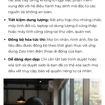
file .exe hay .dmg, không lo ngại việc phần mềm
xung đột với hệ điều hành hay dính mã độc từ các
nguồn tải không an toàn.
Tiết kiệm dung lượng:
Rất phù hợp cho những chiếc
máy tính đời cũ, laptop có dung lượng ổ cứng thấp
hoặc máy tính công cộng tại thư viện, quán net.
Đồng bộ hóa tức thì:
Mọi tin nhắn, hình ảnh, file tài
liệu đều được đồng bộ theo thời gian thực với ứng
dụng Zalo trên điện thoại di động của bạn.
Dễ dàng dọn dẹp:
Chỉ cần tắt tab trình duyệt hoặc
xóa lịch sử duyệt web là bạn đã có thể xóa sạch mọi
dấu vết truy cập, bảo vệ quyền riêng tư cá nhân.