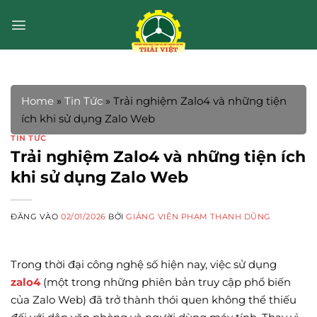
Bỏ
qua
nội
dung
Home
»
Tin Tức
»
Trải nghiệm Zalo4 và những tiện
ích khi sử dụng Zalo Web
TIN TỨC
Trải nghiệm Zalo4 và những tiện ích
khi sử dụng Zalo Web
ĐĂNG VÀO
02/01/2026
BỞI
GIẢNG VIÊN PHẠM THANH DŨNG
Trong thời đại công nghệ số hiện nay, việc sử dụng
zalo4
(một trong những phiên bản truy cập phổ biến
của Zalo Web) đã trở thành thói quen không thể thiếu