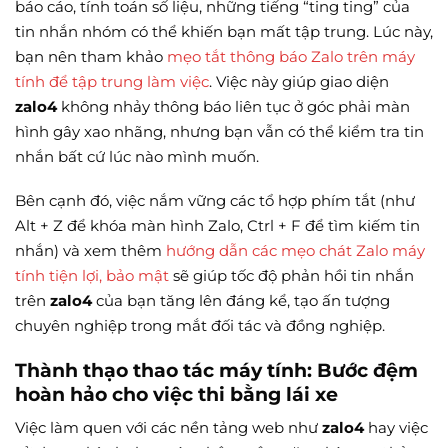
báo cáo, tính toán số liệu, những tiếng “ting ting” của
tin nhắn nhóm có thể khiến bạn mất tập trung. Lúc này,
bạn nên tham khảo
mẹo tắt thông báo Zalo trên máy
tính để tập trung làm việc
. Việc này giúp giao diện
zalo4
không nhảy thông báo liên tục ở góc phải màn
hình gây xao nhãng, nhưng bạn vẫn có thể kiểm tra tin
nhắn bất cứ lúc nào mình muốn.
Bên cạnh đó, việc nắm vững các tổ hợp phím tắt (như
Alt + Z để khóa màn hình Zalo, Ctrl + F để tìm kiếm tin
nhắn) và xem thêm
hướng dẫn các mẹo chát Zalo máy
tính tiện lợi, bảo mật
sẽ giúp tốc độ phản hồi tin nhắn
trên
zalo4
của bạn tăng lên đáng kể, tạo ấn tượng
chuyên nghiệp trong mắt đối tác và đồng nghiệp.
Thành thạo thao tác máy tính: Bước đệm
hoàn hảo cho việc thi bằng lái xe
Việc làm quen với các nền tảng web như
zalo4
hay việc