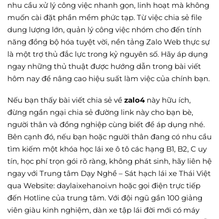
nhu cầu xử lý công việc nhanh gọn, linh hoạt mà không
muốn cài đặt phần mềm phức tạp. Từ việc chia sẻ file
dung lượng lớn, quản lý công việc nhóm cho đến tính
năng đồng bộ hóa tuyệt vời, nền tảng Zalo Web thực sự
là một trợ thủ đắc lực trong kỷ nguyên số. Hãy áp dụng
ngay những thủ thuật được hướng dẫn trong bài viết
hôm nay để nâng cao hiệu suất làm việc của chính bạn.
Nếu bạn thấy bài viết chia sẻ về
zalo4
này hữu ích,
đừng ngần ngại chia sẻ đường link này cho bạn bè,
người thân và đồng nghiệp cùng biết để áp dụng nhé.
Bên cạnh đó, nếu bạn hoặc người thân đang có nhu cầu
tìm kiếm một khóa học lái xe ô tô các hạng B1, B2, C uy
tín, học phí trọn gói rõ ràng, không phát sinh, hãy liên hệ
ngay với Trung tâm Dạy Nghề – Sát hạch lái xe Thái Việt
qua Website: daylaixehanoi.vn hoặc gọi điện trực tiếp
đến Hotline của trung tâm. Với đội ngũ gần 100 giảng
viên giàu kinh nghiệm, dàn xe tập lái đời mới có máy