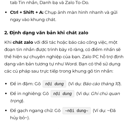
tab Tin nhắn, Danh bạ và Zalo To-Do.
Ctrl + Shift + A:
Chụp ảnh màn hình nhanh và gửi
ngay vào khung chát.
2. Định dạng văn bản khi chát zalo
Khi
chát zalo
với đối tác hoặc báo cáo công việc, một
đoạn tin nhắn được trình bày rõ ràng, có điểm nhấn sẽ
thể hiện sự chuyên nghiệp của bạn. Zalo PC hỗ trợ định
dạng văn bản tương tự như Word. Bạn có thể sử dụng
các cú pháp sau trực tiếp trong khung gõ tin nhắn:
Để in đậm: Gõ
(Ví dụ:
Báo cáo tháng 10
).
nội dung
Để in nghiêng: Gõ
(Ví dụ:
Ghi chú quan
nội dung
trọng
).
Để gạch ngang chữ: Gõ
(Ví dụ: ~Đã
~nội dung~
hủy bỏ~).