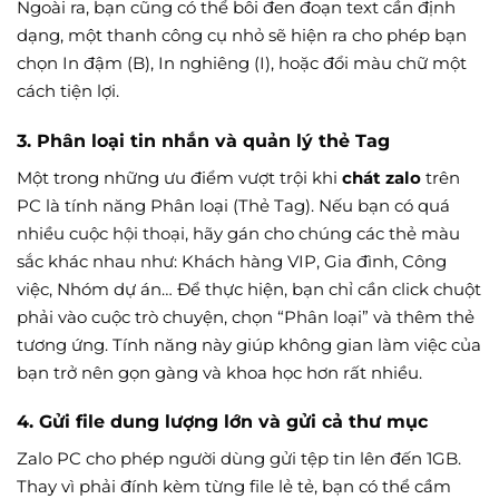
Ngoài ra, bạn cũng có thể bôi đen đoạn text cần định
dạng, một thanh công cụ nhỏ sẽ hiện ra cho phép bạn
chọn In đậm (B), In nghiêng (I), hoặc đổi màu chữ một
cách tiện lợi.
3. Phân loại tin nhắn và quản lý thẻ Tag
Một trong những ưu điểm vượt trội khi
chát zalo
trên
PC là tính năng Phân loại (Thẻ Tag). Nếu bạn có quá
nhiều cuộc hội thoại, hãy gán cho chúng các thẻ màu
sắc khác nhau như: Khách hàng VIP, Gia đình, Công
việc, Nhóm dự án… Để thực hiện, bạn chỉ cần click chuột
phải vào cuộc trò chuyện, chọn “Phân loại” và thêm thẻ
tương ứng. Tính năng này giúp không gian làm việc của
bạn trở nên gọn gàng và khoa học hơn rất nhiều.
4. Gửi file dung lượng lớn và gửi cả thư mục
Zalo PC cho phép người dùng gửi tệp tin lên đến 1GB.
Thay vì phải đính kèm từng file lẻ tẻ, bạn có thể cầm