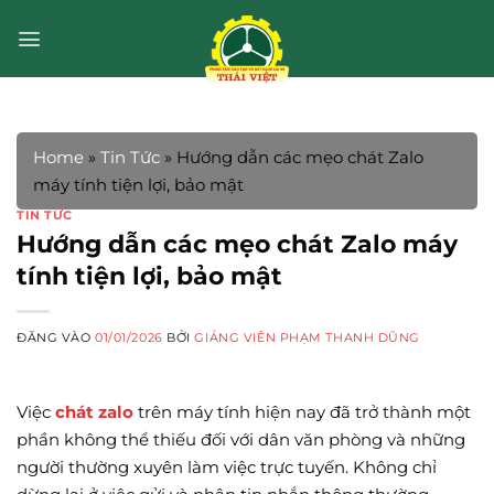
Bỏ
qua
nội
dung
Home
»
Tin Tức
»
Hướng dẫn các mẹo chát Zalo
máy tính tiện lợi, bảo mật
TIN TỨC
Hướng dẫn các mẹo chát Zalo máy
tính tiện lợi, bảo mật
ĐĂNG VÀO
01/01/2026
BỞI
GIẢNG VIÊN PHẠM THANH DŨNG
Việc
chát zalo
trên máy tính hiện nay đã trở thành một
phần không thể thiếu đối với dân văn phòng và những
người thường xuyên làm việc trực tuyến. Không chỉ