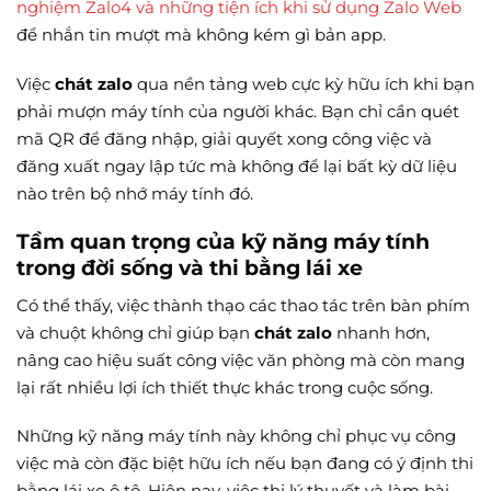
nghiệm Zalo4 và những tiện ích khi sử dụng Zalo Web
để nhắn tin mượt mà không kém gì bản app.
Việc
chát zalo
qua nền tảng web cực kỳ hữu ích khi bạn
phải mượn máy tính của người khác. Bạn chỉ cần quét
mã QR để đăng nhập, giải quyết xong công việc và
đăng xuất ngay lập tức mà không để lại bất kỳ dữ liệu
nào trên bộ nhớ máy tính đó.
Tầm quan trọng của kỹ năng máy tính
trong đời sống và thi bằng lái xe
Có thể thấy, việc thành thạo các thao tác trên bàn phím
và chuột không chỉ giúp bạn
chát zalo
nhanh hơn,
nâng cao hiệu suất công việc văn phòng mà còn mang
lại rất nhiều lợi ích thiết thực khác trong cuộc sống.
Những kỹ năng máy tính này không chỉ phục vụ công
việc mà còn đặc biệt hữu ích nếu bạn đang có ý định thi
bằng lái xe ô tô. Hiện nay, việc thi lý thuyết và làm bài