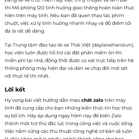
thi Mô phỏng 120 tình huống giao thông hoàn toàn thực
hiện trên máy tính. Nếu bạn đã quen thao tác phím
chuột, việc xử lý tình huống nhanh nhạy và đỗ điểm tối
đa là rất dễ dàng.
Tại Trung tâm đào tạo lái xe Thái Việt (daylaixehanoi.vn),
học viên luôn được hỗ trợ cài đặt phần mềm ôn thi
miễn phí tại nhà, đồng thời được cọ xát trực tiếp trên hệ
thống phòng máy hiện đại và dàn xe chip đời mới sát
với thực tế thi nhất.
Lời kết
Hy vọng bài viết hướng dẫn mẹo
chát zalo
trên máy
tính đã cung cấp cho bạn những kiến thức tin học thực
sự bổ ích. Hãy áp dụng ngay hôm nay để biến Zalo
thành một trợ thủ đắc lực trong công việc và cuộc sống.
Việc nắm vững các thủ thuật công nghệ cơ bản sẽ luôn
là chìa khóa mở ra nhiều cơ hội thành công cho bạn.