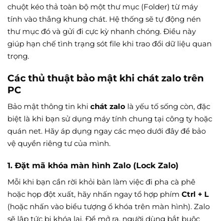
chuột kéo thả toàn bộ một thư mục (Folder) từ máy
tính vào thẳng khung chát. Hệ thống sẽ tự động nén
thư mục đó và gửi đi cực kỳ nhanh chóng. Điều này
giúp hạn chế tình trạng sót file khi trao đổi dữ liệu quan
trọng.
Các thủ thuật bảo mật khi chát zalo trên
PC
Bảo mật thông tin khi
chát zalo
là yếu tố sống còn, đặc
biệt là khi bạn sử dụng máy tính chung tại công ty hoặc
quán net. Hãy áp dụng ngay các mẹo dưới đây để bảo
vệ quyền riêng tư của mình.
1. Đặt mã khóa màn hình Zalo (Lock Zalo)
Mỗi khi bạn cần rời khỏi bàn làm việc đi pha cà phê
hoặc họp đột xuất, hãy nhấn ngay tổ hợp phím
Ctrl + L
(hoặc nhấn vào biểu tượng ổ khóa trên màn hình). Zalo
sẽ lập tức bị khóa lại. Để mở ra, người dùng bắt buộc