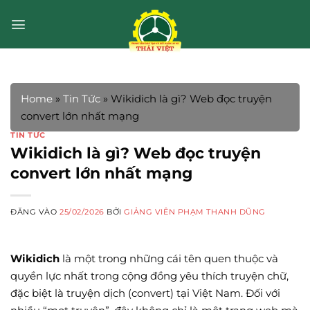
Bỏ
qua
nội
dung
Home
»
Tin Tức
»
Wikidich là gì? Web đọc truyện
convert lớn nhất mạng
TIN TỨC
Wikidich là gì? Web đọc truyện
convert lớn nhất mạng
ĐĂNG VÀO
25/02/2026
BỞI
GIẢNG VIÊN PHẠM THANH DŨNG
Wikidich
là một trong những cái tên quen thuộc và
quyền lực nhất trong cộng đồng yêu thích truyện chữ,
đặc biệt là truyện dịch (convert) tại Việt Nam. Đối với