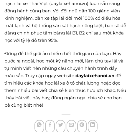
hạch lái xe Thái Việt (daylaixehanoi.vn) luôn sẵn sàng
đồng hành cùng bạn. Với đội ngũ gần 100 giảng viên
kinh nghiệm, dàn xe tập lái đời mới 100% có điều hòa
mát lạnh và hệ thống sân sát hạch riêng biệt, bạn sẽ dễ
dàng chinh phục tấm bằng lái B1, B2 chỉ sau một khóa
học với tỷ lệ đỗ trên 95%.
Đừng để thế giới ảo chiếm hết thời gian của bạn. Hãy
bước ra ngoài, học một kỹ năng mới, làm chủ tay lái và
tự mình viết nên những câu chuyện hành trình đầy
màu sắc. Truy cập ngay website
daylaixehanoi.vn
để
tìm hiểu các khóa học lái xe ô tô chất lượng hoặc đọc
thêm nhiều bài viết chia sẻ kiến thức hữu ích khác. Nếu
thấy bài viết này hay, đừng ngần ngại chia sẻ cho bạn
bè cùng biết nhé!