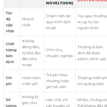
NOVELTOON)
Tốc
Chậm hơn do
Tùy app, thường
độ
Nhanh
quy trình dịch
re-up từ các
cập
nhất
thuật
nguồn khác
nhật
Không
Chất
đồng đều,
Thường là bản
lượng
Chỉn chu,
từ khó đọc
dịch đã được
bản
chuyên nghiệp
đến khá
editor chỉnh sửa
dịch
mượt
Trả phí theo
Chi
Hoàn toàn
Thường miễn ph
chương hoặc
phí
miễn phí
(có quảng cáo)
gói hội viên
Khổng lồ,
Số
Hạn chế, chỉ
Nhiều, nhưng có
gần như
lượng
các truyện có
thể không đầy đ