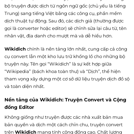
bộ truyện được dịch từ ngôn ngữ gốc (chủ yếu là tiếng
Trung) sang tiếng Việt bằng các công cụ, phần mềm
dịch thuật tự động. Sau đó, các dịch giả (thường được
gọi là converter hoặc editor) sẽ chỉnh sửa lại câu từ, tên
nhân vật, địa danh cho mượt mà và dễ hiểu hơn.
Wikidich
chính là nền tảng lớn nhất, cung cấp cả công
cụ convert lẫn một kho lưu trữ khổng lồ cho những bộ
truyện này. Tên gọi “Wikidich” là sự kết hợp giữa
“Wikipedia” (bách khoa toàn thư) và “Dịch”, thể hiện
tham vọng xây dựng một cơ sở dữ liệu truyện dịch đồ sộ
và toàn diện nhất.
Nền tảng của Wikidich: Truyện Convert và Cộng
đồng Editor
Không giống như truyện được các nhà xuất bản mua
bản quyền và dịch một cách chỉn chu, truyện convert
trên
Wikidich
mang tính cộng đồng cao. Chất lượng