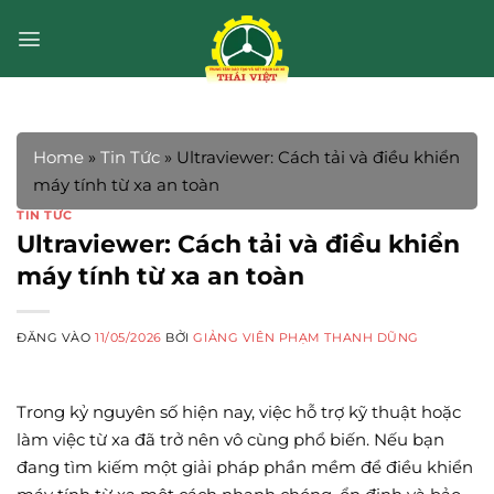
Bỏ
qua
nội
dung
Home
»
Tin Tức
»
Ultraviewer: Cách tải và điều khiển
máy tính từ xa an toàn
TIN TỨC
Ultraviewer: Cách tải và điều khiển
máy tính từ xa an toàn
ĐĂNG VÀO
11/05/2026
BỞI
GIẢNG VIÊN PHẠM THANH DŨNG
Trong kỷ nguyên số hiện nay, việc hỗ trợ kỹ thuật hoặc
làm việc từ xa đã trở nên vô cùng phổ biến. Nếu bạn
đang tìm kiếm một giải pháp phần mềm để điều khiển