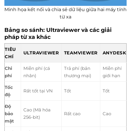
Minh họa kết nối và chia sẻ dữ liệu giữa hai máy tính
từ xa
Bảng so sánh: Ultraviewer và các giải
pháp từ xa khác
TIÊU
ULTRAVIEWER
TEAMVIEWER
ANYDESK
CHÍ
Chi
Miễn phí (cá
Trả phí (bản
Miễn phí
phí
nhân)
thương mại)
giới hạn
Tốc
Rất tốt tại VN
Tốt
Tốt
độ
Độ
Cao (Mã hóa
bảo
Rất cao
Cao
256-bit)
mật