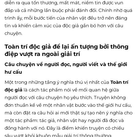
diễn ra qua tổn thương, mất mát, niềm tin được vun
đắp và cả những lần buộc phải đánh đổi. Chính nhờ quá
trình ấy, mỗi bước tiến của nhân vật đều trở nên đáng
tin và khiến cảm xúc của độc giả gắn bó hơn với câu
chuyện.
Toàn trí độc giả để lại ấn tượng bởi thông
điệp vượt ra ngoài giải trí
Câu chuyện về người đọc, người viết và thế giới
hư cấu
Một trong những tầng ý nghĩa thú vị nhất của
Toàn trí
độc giả
là cách tác phẩm nói về mối quan hệ giữa
người đọc với câu chuyện họ yêu thích. Truyện không
đơn thuần kể về một nhân vật bước vào thế giới hư cấu,
mà còn đặt ra câu hỏi ai mới thật sự tạo nên ý nghĩa cho
một tác phẩm: tác giả, nhân vật hay người đã đọc và
đồng hành với nó. Đây là điểm khiến truyện có chiều
sâu vượt khỏi khuôn mẫu giải trí thông thường.