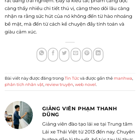
rất đáng trải nghiệm. Đây là kiểu tác phẩm càng đọc
càng thấy nhiều chi tiết thú vị, càng theo dõi lâu càng
nhận ra rằng sức hút của nó không đến từ hào nhoáng
bề mặt, mà đến từ cách kể chuyện đầy tính toán và
giàu cảm xúc.
Bài viết này được đăng trong
Tin Tức
và được gắn thẻ
manhwa
,
phân tích nhân vật
,
review truyện
,
web novel
.
GIẢNG VIÊN PHẠM THANH
DŨNG
Giảng viên đào tạo lái xe tại Trung tâm
Lái xe Thái Việt từ 2013 đến nay. Chuyên
hướng dẫn lý thuyết, bổ túc tay lái thực