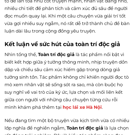
tố dễ lan tỏa như cốt truyện mạnh, nhân vật đáng nhớ,
nhiều chi tiết để phân tích và cảm xúc đủ sâu để người
đọc muốn quay lại. Khi một câu chuyện vừa giải trí tốt
vừa gợi nhiều suy ngẫm, nó rất dễ trở thành chủ đề bàn
luận dài lâu trong cộng đồng yêu truyện.
Kết luận về sức hút của toàn trí độc giả
Nhìn tổng thể,
Toàn trí độc giả
là tác phẩm nổi bật vì
biết kết hợp giữa ý tưởng thông minh, nhịp truyện dồn
dập và chiều sâu cảm xúc hiếm gặp trong dòng giả
tưởng sinh tồn. Tác phẩm không chỉ khiến người đọc tò
mò xem nhân vật sẽ sống sót ra sao, mà còn buộc họ
suy nghĩ về vai trò của ký ức, lựa chọn và mối liên kết
giữa con người với những câu chuyện từng cứu rỗi
mình khám phá thêm tại
học lái xe Hà Nội
.
Nếu đang tìm một bộ truyện vừa kịch tính vừa có nhiều
lớp nghĩa để nghiền ngẫm,
Toàn trí độc giả
là lựa chọn