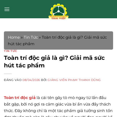
Bỏ
qua
nội
dung
Home
»
Tin Tức
»
Toàn trí độc giả là gì? Giải mã sức
hút tác phẩm
TIN TỨC
Toàn trí độc giả là gì? Giải mã sức
hút tác phẩm
ĐĂNG VÀO
08/04/2026
BỞI
GIẢNG VIÊN PHẠM THANH DŨNG
Toàn trí độc giả
là cái tên gây tò mò ngay từ lần đầu
bắt gặp, bởi nó gợi ra cảm giác vừa bí ẩn vừa đầy thách
thức. Đây không chỉ là một tác phẩm giả tưởng sinh tồn