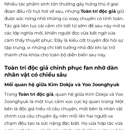
Nhiều tác phẩm sinh tồn thường gây hứng thú ở giai
đoạn đầu rồi hụt hơi về sau, nhưng
Toàn trí độc giả
giữ
được sức nóng nhờ những cú xoay chuyển có tính toán.
Tác giả liên tục cài cắm chi tiết từ sớm để sau này mở ra
các lớp nghĩa mới, khiến người đọc vừa bất ngờ vừa
cảm thấy thuyết phục. Đây là kiểu cốt truyện đòi hỏi sự
tập trung, vì những chi tiết tưởng nhỏ đôi khi lại trở
thành chìa khóa cho toàn bộ diễn biến sau này.
Toàn trí độc giả chinh phục fan nhờ dàn
nhân vật có chiều sâu
Mối quan hệ giữa Kim Dokja và Yoo Joonghyuk
Trong
Toàn trí độc giả
, quan hệ giữa Kim Dokja và Yoo
Joonghyuk là một trục cảm xúc cực kỳ quan trọng. Một
bên là độc giả hiểu rõ câu chuyện, một bên là nhân vật
chính của câu chuyện ấy, nên mỗi lần hai người va
chạm đều tạo ra sức nặng đặc biệt. Họ vừa hợp tác vừa