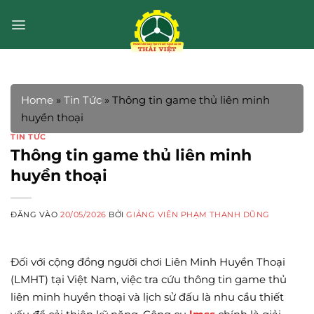
Bỏ
qua
nội
dung
Home
»
Tin Tức
»
Thông tin game thủ liên minh
huyền thoại
TIN TỨC
Thông tin game thủ liên minh
huyền thoại
ĐĂNG VÀO
20/05/2026
BỞI
GIẢNG VIÊN PHẠM THANH DŨNG
Đối với cộng đồng người chơi Liên Minh Huyền Thoại
(LMHT) tại Việt Nam, việc tra cứu thông tin game thủ
liên minh huyền thoại và lịch sử đấu là nhu cầu thiết