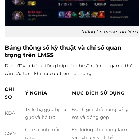
Thông tin game thủ liên 
Bảng thông số kỹ thuật và chỉ số quan
trọng trên LMSS
Dưới đây là bảng tổng hợp các chỉ số mà mọi game thủ
cần lưu tâm khi tra cứu trên hệ thống:
CHỈ
Ý NGHĨA
MỤC ĐÍCH SỬ DỤNG
SỐ
Tỷ lệ hạ gục, bị hạ
Đánh giá khả năng sống
KDA
gục và hỗ trợ
sót và đóng góp
Chỉ số lính mỗi
Đo lường khả năng farm
CS/M
phút
và tích lũy kinh tế