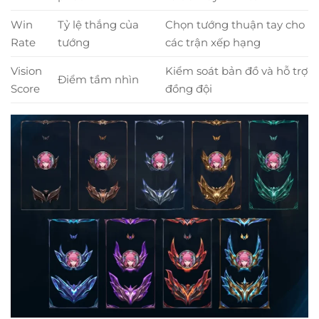
Win
Tỷ lệ thắng của
Chọn tướng thuận tay cho
Rate
tướng
các trận xếp hạng
Vision
Kiểm soát bản đồ và hỗ trợ
Điểm tầm nhìn
Score
đồng đội