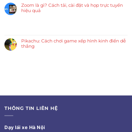
Zoom là gì? Cách tải, cài đặt và họp trực tuyến
hiệu quả
Pikachu: Cách chơi game xếp hình kinh điển dễ
thắng
THÔNG TIN LIÊN HỆ
Dạy lái xe Hà Nội