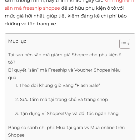
sắm thông minh, hãy tham khảo ngay các
kinh nghiệm
săn mã freeship shopee
để sở hữu phụ kiện ô tô với
mức giá hời nhất, giúp tiết kiệm đáng kể chi phí bảo
dưỡng và tân trang xe.
Mục lục
Tại sao nên săn mã giảm giá Shopee cho phụ kiện ô
tô?
Bí quyết “săn” mã Freeship và Voucher Shopee hiệu
quả
1. Theo dõi khung giờ vàng “Flash Sale”
2. Sưu tầm mã tại trang chủ và trang shop
3. Tận dụng ví ShopeePay và đối tác ngân hàng
Bảng so sánh chi phí: Mua tại gara vs Mua online trên
Shopee