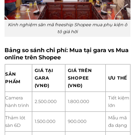
Kinh nghiệm săn mã freeship Shopee mua phụ kiện ô
tô giá hời
Bảng so sánh chi phí: Mua tại gara vs Mua
online trên Shopee
GIÁ TẠI
GIÁ TRÊN
SẢN
GARA
SHOPEE
ƯU THẾ
PHẨM
(VNĐ)
(VNĐ)
Camera
Tiết kiệm
2.500.000
1.800.000
hành trình
lớn
Thảm lót
Mẫu mã
1.500.000
900.000
sàn 6D
đa dạng