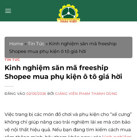
Bỏ
qua
nội
dung
Home
»
Tin Tức
»
Kinh nghiệm săn mã freeship
Shopee mua phụ kiện ô tô giá hời
TIN TỨC
Kinh nghiệm săn mã freeship
Shopee mua phụ kiện ô tô giá hời
ĐĂNG VÀO
02/05/2026
BỞI
GIẢNG VIÊN PHẠM THANH DŨNG
Việc trang bị các món đồ chơi và phụ kiện cho “xế cưng”
không chỉ giúp nâng cao trải nghiệm lái xe mà còn bảo
vệ nội thất hiệu quả. Nếu bạn đang tìm kiếm cách mua