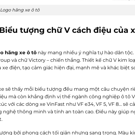
Logo hãng xe ô tô
 Biểu tượng chữ V cách điệu của 
o hãng xe ô tô
này mang nhiều ý nghĩa tự hào dân tộc.
up và chữ Victory – chiến thắng. Thiết kế chữ V kim loạ
u xe điện, tạo cảm giác hiện đại, mạnh mẽ và khác biệt s
ái xe sẽ thấy mỗi biểu tượng đều mang một câu chuyện ri
hiệu mà còn khẳng định vị thế ngành công nghiệp ô tô V
 xúc với các dòng xe VinFast như VF e34, VF 5, VF 8… sẽ 
 nghệ thông minh và tính an toàn cao. Điều này giúp n
.
 tượng bởi phong cách tối giản nhưng sang trọng. Màu ki