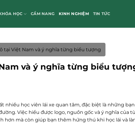
KHÓA HỌC
CẨM NANG
KINH NGHIỆM
TIN TỨC
ô tại Việt Nam và ý nghĩa từng biểu tượng
t Nam và ý nghĩa từng biểu tượn
ất nhiều học viên lái xe quan tâm, đặc biệt là những bạ
đường. Việc hiểu được logo, nguồn gốc và ý nghĩa của t
h hơn mà còn giúp bạn thêm hứng thú khi học lái và l