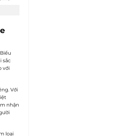
xe
 Biểu
i sắc
o với
êng. Với
iệt
cảm nhận
gười
m loại