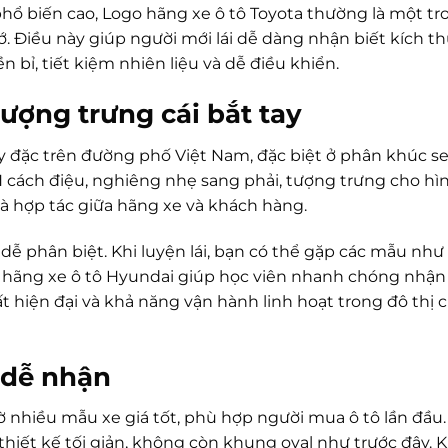
ộ phổ biến cao, Logo hãng xe ô tô Toyota thường là một t
. Điều này giúp người mới lái dễ dàng nhận biết kích t
bỉ, tiết kiệm nhiên liệu và dễ điều khiển.
ượng trưng cái bắt tay
y đặc trên đường phố Việt Nam, đặc biệt ở phân khúc s
 cách điệu, nghiêng nhẹ sang phải, tượng trưng cho hì
và hợp tác giữa hãng xe và khách hàng.
t dễ phân biệt. Khi luyện lái, bạn có thể gặp các mẫu như
go hãng xe ô tô Hyundai giúp học viên nhanh chóng nhận
ất hiện đại và khả năng vận hành linh hoạt trong đô thị 
, dễ nhận
 nhiều mẫu xe giá tốt, phù hợp người mua ô tô lần đầu
 thiết kế tối giản, không còn khung oval như trước đây. 