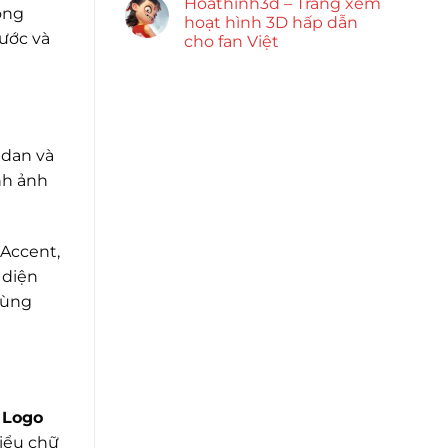
Hoathinh3d – Trang xem
rong
hoạt hình 3D hấp dẫn
hước và
cho fan Việt
edan và
nh ảnh
 Accent,
 diện
cùng
.
Logo
Kiểu chữ