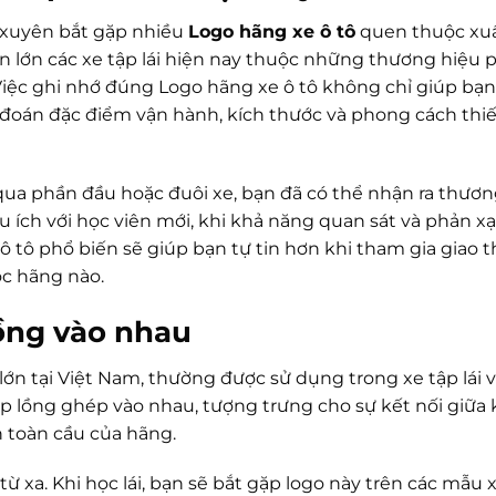
g xuyên bắt gặp nhiều
Logo hãng xe ô tô
quen thuộc xuấ
ần lớn các xe tập lái hiện nay thuộc những thương hiệu 
 Việc ghi nhớ đúng Logo hãng xe ô tô không chỉ giúp bạ
đoán đặc điểm vận hành, kích thước và phong cách thiế
 qua phần đầu hoặc đuôi xe, bạn đã có thể nhận ra thươn
u ích với học viên mới, khi khả năng quan sát và phản x
 tô phổ biến sẽ giúp bạn tự tin hơn khi tham gia giao 
c hãng nào.
lồng vào nhau
lớn tại Việt Nam, thường được sử dụng trong xe tập lái v
p lồng ghép vào nhau, tượng trưng cho sự kết nối giữa
 toàn cầu của hãng.
từ xa. Khi học lái, bạn sẽ bắt gặp logo này trên các mẫu