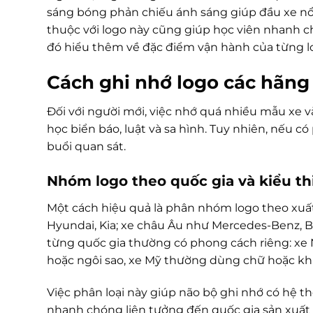
sáng bóng phản chiếu ánh sáng giúp đầu xe nổi b
thuộc với logo này cũng giúp học viên nhanh c
đó hiểu thêm về đặc điểm vận hành của từng lo
Cách ghi nhớ logo các hãng x
Đối với người mới, việc nhớ quá nhiều mẫu xe 
học biển báo, luật và sa hình. Tuy nhiên, nếu 
buổi quan sát.
Nhóm logo theo quốc gia và kiểu th
Một cách hiệu quả là phân nhóm logo theo xuất
Hyundai, Kia; xe châu Âu như Mercedes-Benz,
từng quốc gia thường có phong cách riêng: xe 
hoặc ngôi sao, xe Mỹ thường dùng chữ hoặc k
Việc phân loại này giúp não bộ ghi nhớ có hệ t
nhanh chóng liên tưởng đến quốc gia sản xuất 