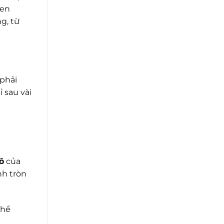
uen
g, từ
 phải
 sau vài
ô
của
nh tròn
thể