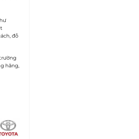
như
ệt
cách, đỗ
 trường
ng hãng,