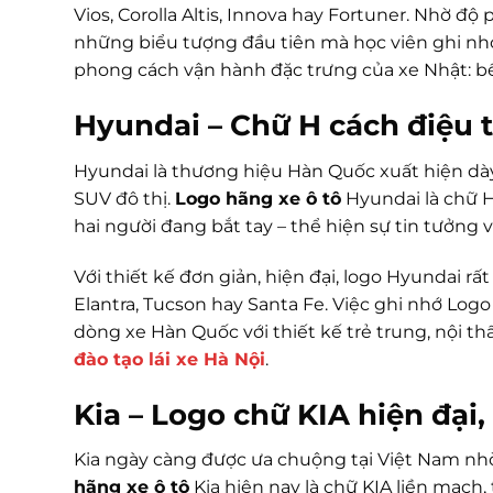
Vios, Corolla Altis, Innova hay Fortuner. Nhờ đ
những biểu tượng đầu tiên mà học viên ghi nhớ
phong cách vận hành đặc trưng của xe Nhật: bền 
Hyundai – Chữ H cách điệu t
Hyundai là thương hiệu Hàn Quốc xuất hiện dà
SUV đô thị.
Logo hãng xe ô tô
Hyundai là chữ H
hai người đang bắt tay – thể hiện sự tin tưởng 
Với thiết kế đơn giản, hiện đại, logo Hyundai rấ
Elantra, Tucson hay Santa Fe. Việc ghi nhớ Lo
dòng xe Hàn Quốc với thiết kế trẻ trung, nội th
đào tạo lái xe Hà Nội
.
Kia – Logo chữ KIA hiện đại
Kia ngày càng được ưa chuộng tại Việt Nam nhờ
hãng xe ô tô
Kia hiện nay là chữ KIA liền mạch,