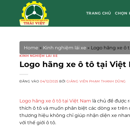
Bỏ
qua
TRANG CHỦ
CHỌN 
nội
dung
Home
»
Kinh nghiệm lái xe
»
Logo hãng xe ô t
KINH NGHIỆM LÁI XE
Logo hãng xe ô tô tại Việ
ĐĂNG VÀO
04/12/2025
BỞI
GIẢNG VIÊN PHẠM THANH DŨNG
Logo hãng xe ô tô tại Việt Nam
là chủ đề được r
thích ô tô và muốn phân biệt các dòng xe trên 
thương hiệu không chỉ giúp nhận diện xe nhan
với thế giới ô tô.