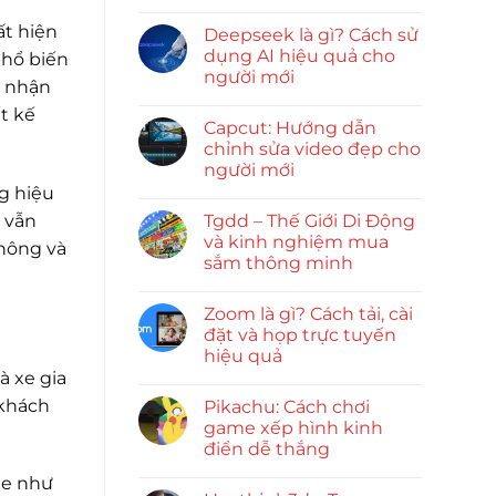
t hiện
Deepseek là gì? Cách sử
dụng AI hiệu quả cho
phổ biến
người mới
n nhận
t kế
Capcut: Hướng dẫn
chỉnh sửa video đẹp cho
người mới
g hiệu
ạ vẫn
Tgdd – Thế Giới Di Động
và kinh nghiệm mua
thông và
sắm thông minh
Zoom là gì? Cách tải, cài
đặt và họp trực tuyến
hiệu quả
à xe gia
 khách
Pikachu: Cách chơi
game xếp hình kinh
điển dễ thắng
 xe như