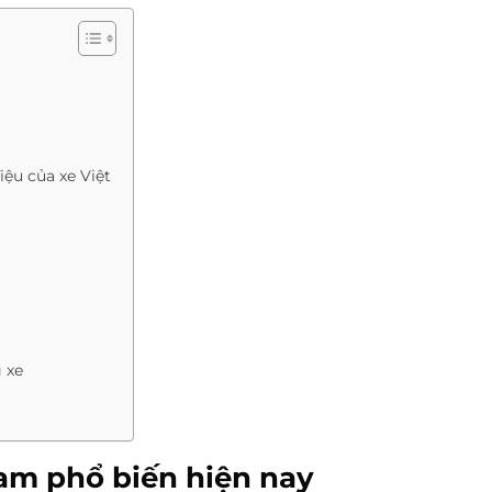
iệu của xe Việt
g xe
Nam phổ biến hiện nay