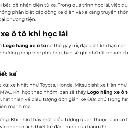
ật, dễ nhận diện từ xa. Trong quá trình học lái, việc q
hóng phân biệt các dòng xe điện và xe xăng truyền thốn
ại phương tiện.
e ô tô khi học lái
và
Logo hãng xe ô tô
có thể gây rối, đặc biệt khi bạn còn
có phương pháp học phù hợp, bạn sẽ ghi nhớ rất nhanh chỉ
iết kế
 xứ: xe Nhật như Toyota, Honda, Mitsubishi; xe Hàn như
 BMW… Khi học theo nhóm, bạn sẽ thấy
Logo hãng xe ô t
Nhật thiên về biểu tượng đơn giản, xe Đức chú trọng hì
hiên mạnh mẽ.
hống. Khi nhìn thấy một biểu tượng quen thuộc, bạn có 
và phong cách thiết kế đặc trưng của hãng đó.