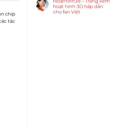
Hoathinh3d – Trang xem
hoạt hình 3D hấp dẫn
cho fan Việt
on chip
các tác