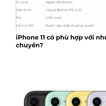
Vi xử lý
Apple A13 Bionic
Màn hình
Liquid Retina IPS LCD
Pin
3.110 mAh
Hỗ trợ iOS
Được cập nhật thường xuyên
iPhone 11 có phù hợp với nhu
chuyển?