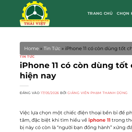
Bỏ
qua
TRANG CHỦ
CHỌN 
nội
dung
Home
»
Tin Tức
»
iPhone 11 có còn dùng tốt c
TIN TỨC
iPhone 11 có còn dùng tốt
hiện nay
ĐĂNG VÀO
17/05/2026
BỞI
GIẢNG VIÊN PHẠM THANH DŨNG
Việc lựa chọn một chiếc điện thoại bền bỉ để ph
tâm, đặc biệt khi tìm hiểu về
iphone 11
trong th
bị này có còn là “người bạn đồng hành” xứng đ