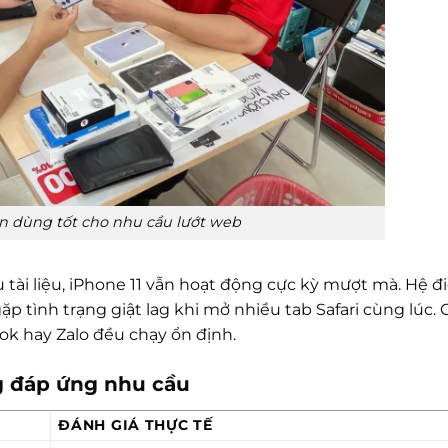
òn dùng tốt cho nhu cầu lướt web
u tài liệu, iPhone 11 vẫn hoạt động cực kỳ mượt mà. Hệ đ
p tình trạng giật lag khi mở nhiều tab Safari cùng lúc.
k hay Zalo đều chạy ổn định.
g đáp ứng nhu cầu
ĐÁNH GIÁ THỰC TẾ