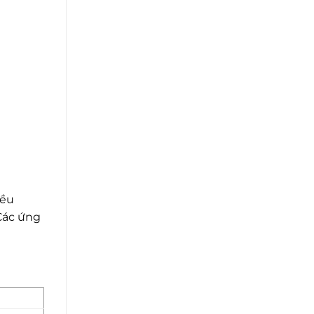
iều
 Các ứng