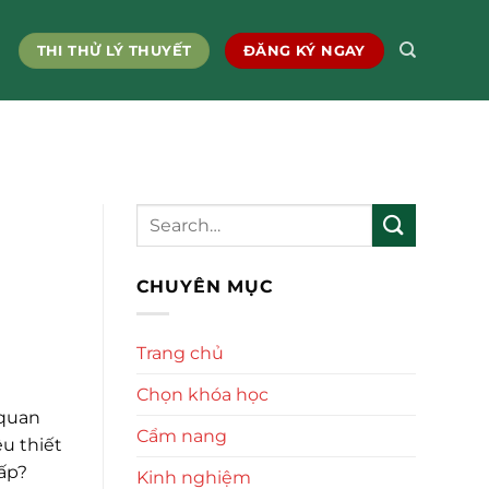
THI THỬ LÝ THUYẾT
ĐĂNG KÝ NGAY
i
CHUYÊN MỤC
Trang chủ
Chọn khóa học
 quan
Cẩm nang
u thiết
ấp?
Kinh nghiệm