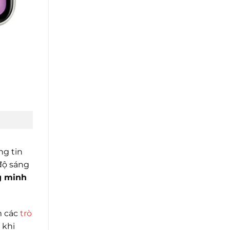
ng tin
 độ sáng
g minh
m các
trò
 khi