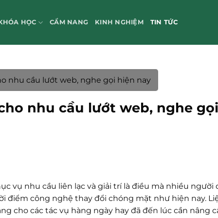
KHÓA HỌC
CẨM NANG
KINH NGHIỆM
TIN TỨC
ho nhu cầu lướt web, nghe gọi hiện nay
 cho nhu cầu lướt web, nghe gọ
ục vụ nhu cầu liên lạc và giải trí là điều mà nhiều người
ời điểm công nghệ thay đổi chóng mặt như hiện nay. Liệ
áng cho các tác vụ hàng ngày hay đã đến lúc cần nâng c