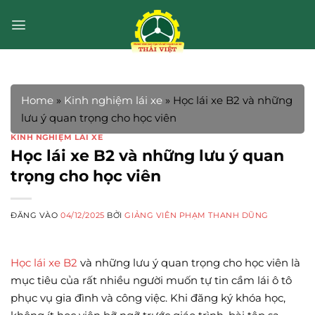
Bỏ
qua
nội
dung
Home
»
Kinh nghiệm lái xe
»
Học lái xe B2 và những
lưu ý quan trọng cho học viên
KINH NGHIỆM LÁI XE
Học lái xe B2 và những lưu ý quan
trọng cho học viên
ĐĂNG VÀO
04/12/2025
BỞI
GIẢNG VIÊN PHẠM THANH DŨNG
Học lái xe B2
và những lưu ý quan trọng cho học viên là
mục tiêu của rất nhiều người muốn tự tin cầm lái ô tô
phục vụ gia đình và công việc. Khi đăng ký khóa học,