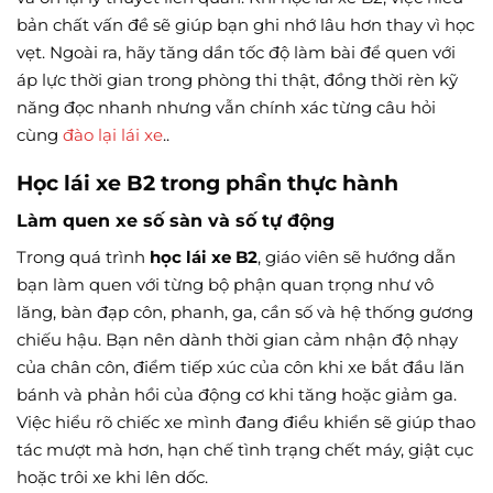
bản chất vấn đề sẽ giúp bạn ghi nhớ lâu hơn thay vì học
vẹt. Ngoài ra, hãy tăng dần tốc độ làm bài để quen với
áp lực thời gian trong phòng thi thật, đồng thời rèn kỹ
năng đọc nhanh nhưng vẫn chính xác từng câu hỏi
cùng
đào lại lái xe
..
Học lái xe B2 trong phần thực hành
Làm quen xe số sàn và số tự động
Trong quá trình
học lái xe B2
, giáo viên sẽ hướng dẫn
bạn làm quen với từng bộ phận quan trọng như vô
lăng, bàn đạp côn, phanh, ga, cần số và hệ thống gương
chiếu hậu. Bạn nên dành thời gian cảm nhận độ nhạy
của chân côn, điểm tiếp xúc của côn khi xe bắt đầu lăn
bánh và phản hồi của động cơ khi tăng hoặc giảm ga.
Việc hiểu rõ chiếc xe mình đang điều khiển sẽ giúp thao
tác mượt mà hơn, hạn chế tình trạng chết máy, giật cục
hoặc trôi xe khi lên dốc.