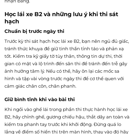
nhận bằng.
Học lái xe B2 và những lưu ý khi thi sát
hạch
Chuẩn bị trước ngày thi
Trước kỳ thi sát hạch học lái xe B2, bạn nên ngủ đủ giấc,
tránh thức khuya để giữ tinh thần tỉnh táo và phản xạ
tốt. Kiểm tra kỹ giấy tờ tùy thân, thông tin dự thi, thời
gian có mặt và lộ trình đến sân thi để tránh đến trễ gây
ảnh hưởng tâm lý. Nếu có thể, hãy ôn lại các mốc sa
hình và tập vài vòng trước ngày thi để cơ thể quen với
cảm giác chân côn, chân phanh.
Giữ bình tĩnh khi vào bài thi
Khi ngồi vào ghế lái trong phần thi thực hành học lái xe
B2, hãy chỉnh ghế, gương chiếu hậu, thắt dây an toàn và
kiểm tra phanh tay trước khi khởi động. Đừng quá lo
lắng về điểm số hiển thị trên màn hình, thay vào đó hãy