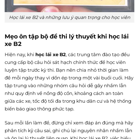
Học lái xe B2 và những lưu ý quan trọng cho học viên
Mẹo ôn tập bộ đề thi lý thuyết khi học lái
xe B2
Hiện nay, khi
học lái xe B2
, các trung tâm đào tạo đều
cung cấp bộ câu hỏi sát hạch chính thức để học viên
luyện tập trước kỳ thi. Bạn nên chia nhỏ thời gian làm
đề mỗi ngày thay vì dồn ép trong một vài buổi cuối. Hãy
tập trung vào những nhóm câu hỏi dễ gây nhầm lẫn
như quy định về nồng độ cồn, khoảng cách an toàn
giữa các xe, tốc độ tối đa trong khu dân cư và hệ thống
biển báo giao thông phức tạp.
Sau mỗi lần làm đề, đừng chỉ xem đáp án đúng mà hãy
phân tích kỹ câu sai, ghi chú lại nguyên nhân nhầm lẫn
và ôn lại lý thuyết liên quan. Khi học lái xe B2, việc hiểu