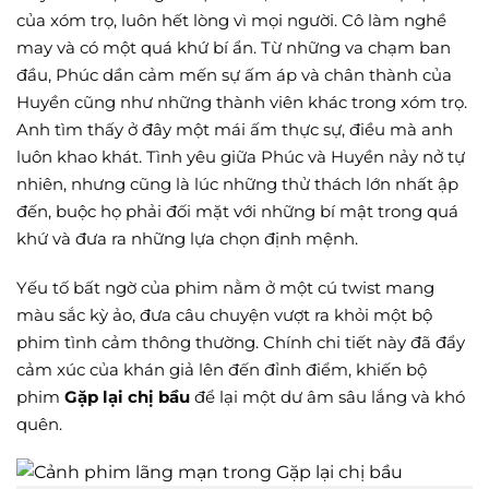
của xóm trọ, luôn hết lòng vì mọi người. Cô làm nghề
may và có một quá khứ bí ẩn. Từ những va chạm ban
đầu, Phúc dần cảm mến sự ấm áp và chân thành của
Huyền cũng như những thành viên khác trong xóm trọ.
Anh tìm thấy ở đây một mái ấm thực sự, điều mà anh
luôn khao khát. Tình yêu giữa Phúc và Huyền nảy nở tự
nhiên, nhưng cũng là lúc những thử thách lớn nhất ập
đến, buộc họ phải đối mặt với những bí mật trong quá
khứ và đưa ra những lựa chọn định mệnh.
Yếu tố bất ngờ của phim nằm ở một cú twist mang
màu sắc kỳ ảo, đưa câu chuyện vượt ra khỏi một bộ
phim tình cảm thông thường. Chính chi tiết này đã đẩy
cảm xúc của khán giả lên đến đỉnh điểm, khiến bộ
phim
Gặp lại chị bầu
để lại một dư âm sâu lắng và khó
quên.