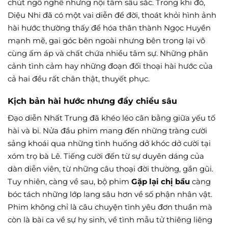
chút ngô nghê nhưng nội tâm sâu sắc. Trong khi đó,
Diệu Nhi đã có một vai diễn để đời, thoát khỏi hình ảnh
hài hước thường thấy để hóa thân thành Ngọc Huyền
mạnh mẽ, gai góc bên ngoài nhưng bên trong lại vô
cùng ấm áp và chất chứa nhiều tâm sự. Những phân
cảnh tình cảm hay những đoạn đối thoại hài hước của
cả hai đều rất chân thật, thuyết phục.
Kịch bản hài hước nhưng đầy chiều sâu
Đạo diễn Nhất Trung đã khéo léo cân bằng giữa yếu tố
hài và bi. Nửa đầu phim mang đến những tràng cười
sảng khoái qua những tình huống dở khóc dở cười tại
xóm trọ bà Lê. Tiếng cười đến từ sự duyên dáng của
dàn diễn viên, từ những câu thoại đời thường, gần gũi.
Tuy nhiên, càng về sau, bộ phim
Gặp lại chị bầu
càng
bóc tách những lớp lang sâu hơn về số phận nhân vật.
Phim không chỉ là câu chuyện tình yêu đơn thuần mà
còn là bài ca về sự hy sinh, về tình mẫu tử thiêng liêng