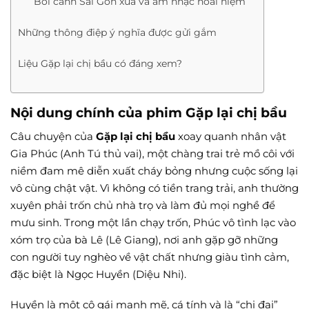
Bối cảnh Sài Gòn xưa và âm nhạc hoài niệm
Những thông điệp ý nghĩa được gửi gắm
Liệu Gặp lại chị bầu có đáng xem?
Nội dung chính của phim Gặp lại chị bầu
Câu chuyện của
Gặp lại chị bầu
xoay quanh nhân vật
Gia Phúc (Anh Tú thủ vai), một chàng trai trẻ mồ côi với
niềm đam mê diễn xuất cháy bỏng nhưng cuộc sống lại
vô cùng chật vật. Vì không có tiền trang trải, anh thường
xuyên phải trốn chủ nhà trọ và làm đủ mọi nghề để
mưu sinh. Trong một lần chạy trốn, Phúc vô tình lạc vào
xóm trọ của bà Lê (Lê Giang), nơi anh gặp gỡ những
con người tuy nghèo về vật chất nhưng giàu tình cảm,
đặc biệt là Ngọc Huyền (Diệu Nhi).
Huyền là một cô gái mạnh mẽ, cá tính và là “chị đại”