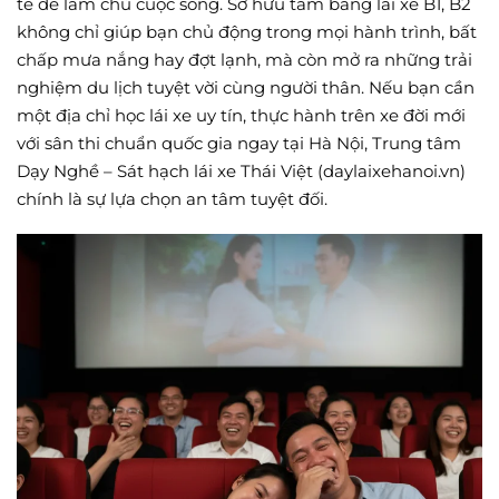
tế để làm chủ cuộc sống. Sở hữu tấm bằng lái xe B1, B2
không chỉ giúp bạn chủ động trong mọi hành trình, bất
chấp mưa nắng hay đợt lạnh, mà còn mở ra những trải
nghiệm du lịch tuyệt vời cùng người thân. Nếu bạn cần
một địa chỉ học lái xe uy tín, thực hành trên xe đời mới
với sân thi chuẩn quốc gia ngay tại Hà Nội, Trung tâm
Dạy Nghề – Sát hạch lái xe Thái Việt (daylaixehanoi.vn)
chính là sự lựa chọn an tâm tuyệt đối.