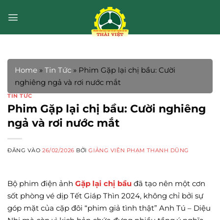
Bỏ
qua
nội
dung
Home
»
Tin Tức
»
Phim Gặp lại chị bầu: Cười
nghiêng ngả và rơi nước mắt
TIN TỨC
Phim Gặp lại chị bầu: Cười nghiêng
ngả và rơi nước mắt
ĐĂNG VÀO
26/02/2026
BỞI
GIẢNG VIÊN PHẠM THANH DŨNG
Bộ phim điện ảnh
Gặp lại chị bầu
đã tạo nên một cơn
sốt phòng vé dịp Tết Giáp Thìn 2024, không chỉ bởi sự
góp mặt của cặp đôi “phim giả tình thật” Anh Tú – Diệu