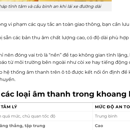
áp tĩnh tâm và cầu bình an khi lái xe đường dài
g vi phạm các quy tắc an toàn giao thông, bạn cần lưu 
 sẵn các bản thu âm chất lượng cao, có độ dài phù hợp 
 nên đóng vai trò là “nền” để tạo không gian tĩnh lặng
báo từ môi trường bên ngoài như còi xe hay tiếng động 
 hệ thống âm thanh trên ô tô được kết nối ổn định để
chuyển.
các loại âm thanh trong khoang l
 TÂM LÝ
MỨC ĐỘ AN T
 quá mức, chủ quan tốc độ
Trung bình
ăng thẳng, tập trung
Cao