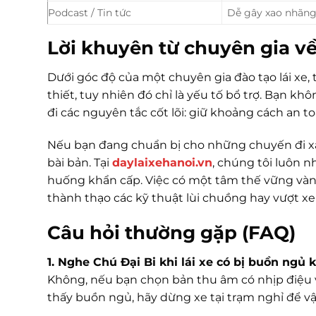
Podcast / Tin tức
Dễ gây xao nhãng
Lời khuyên từ chuyên gia về
Dưới góc độ của một chuyên gia đào tạo lái xe,
thiết, tuy nhiên đó chỉ là yếu tố bổ trợ. Bạn 
đi các nguyên tắc cốt lõi: giữ khoảng cách an to
Nếu bạn đang chuẩn bị cho những chuyến đi xa,
bài bản. Tại
daylaixehanoi.vn
, chúng tôi luôn n
huống khẩn cấp. Việc có một tâm thế vững vàn
thành thạo các kỹ thuật lùi chuồng hay vượt xe 
Câu hỏi thường gặp (FAQ)
1. Nghe Chú Đại Bi khi lái xe có bị buồn ngủ
Không, nếu bạn chọn bản thu âm có nhịp điệu v
thấy buồn ngủ, hãy dừng xe tại trạm nghỉ để vậ