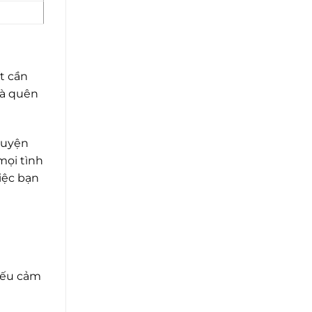
t cần
mà quên
luyện
mọi tình
iệc bạn
Nếu cảm