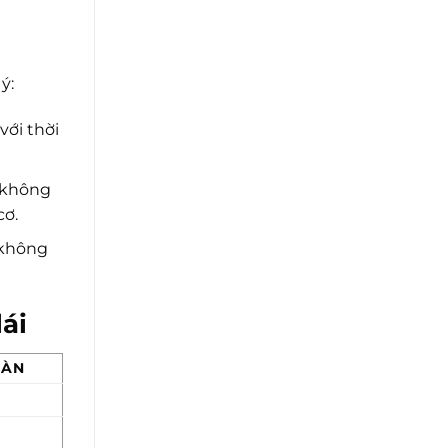
ý:
với thời
, không
cơ.
 không
ái
OÀN