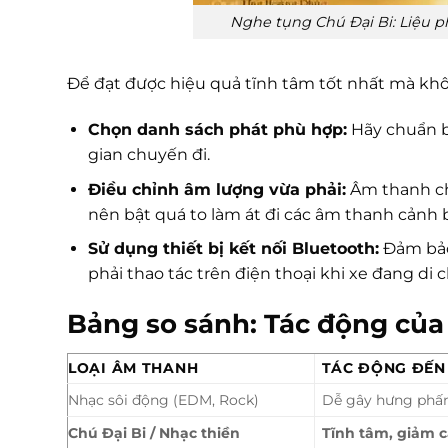
Nghe tụng Chú Đại Bi: Liệu ph
Để đạt được hiệu quả tĩnh tâm tốt nhất mà khôn
Chọn danh sách phát phù hợp:
Hãy chuẩn bị
gian chuyến đi.
Điều chỉnh âm lượng vừa phải:
Âm thanh chỉ
nên bật quá to làm át đi các âm thanh cảnh 
Sử dụng thiết bị kết nối Bluetooth:
Đảm bảo
phải thao tác trên điện thoại khi xe đang di 
Bảng so sánh: Tác động của 
LOẠI ÂM THANH
TÁC ĐỘNG ĐẾN
Nhạc sôi động (EDM, Rock)
Dễ gây hưng phấn
Chú Đại Bi / Nhạc thiền
Tĩnh tâm, giảm c