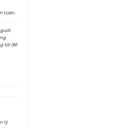
n toàn.
người
ơng
g tôi để
n lý