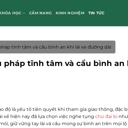
KHÓA HỌC
CẨM NANG
KINH NGHIỆM
TIN TỨC
háp tĩnh tâm và cầu bình an khi lái xe đường dài
u pháp tĩnh tâm và cầu bình an 
 độ là yếu tố tiên quyết khi tham gia giao thông, đặc bi
ài xế hiện nay đã lựa chọn việc nghe tụng
chú đại bi
như
ỏi, giữ vững tay lái và cầu mong sự bình an trên mọi lộ 