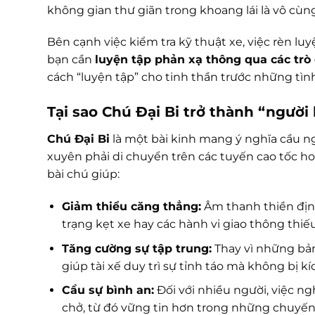
không gian thư giãn trong khoang lái là vô cùn
Bên cạnh việc kiểm tra kỹ thuật xe, việc rèn luy
bạn cần
luyện tập phản xạ thông qua các trò
cách “luyện tập” cho tinh thần trước những tì
Tại sao Chú Đại Bi trở thành “người
Chú Đại Bi
là một bài kinh mang ý nghĩa cầu ng
xuyên phải di chuyển trên các tuyến cao tốc ho
bài chú giúp:
Giảm thiểu căng thẳng:
Âm thanh thiền định
trạng kẹt xe hay các hành vi giao thông thiế
Tăng cường sự tập trung:
Thay vì những bả
giúp tài xế duy trì sự tỉnh táo mà không bị k
Cầu sự bình an:
Đối với nhiều người, việc n
chở, từ đó vững tin hơn trong những chuyến 