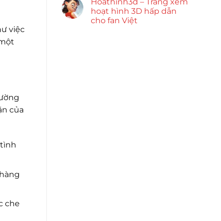
Hoathinh3d – Trang xem
hoạt hình 3D hấp dẫn
cho fan Việt
hư việc
 một
hường
ặn của
tình
nhàng
c che