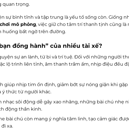
g quan trọng.
ện sự bình tĩnh và tập trung là yếu tố sống còn. Giống n
 chơi mô phỏng
, việc giữ cho tâm trí thanh tịnh cũng là
nh huống bất ngờ trên đường.
 bạn đồng hành” của nhiều tài xế?
uyện sự an lành, từ bi và trí tuệ. Đối với những người t
ặc lộ trình liên tỉnh, âm thanh trầm ấm, nhịp điệu đều đ
 giúp nhịp tim ổn định, giảm bớt sự nóng giận khi gặp 
u ý thức từ người khác.
n nhạc sôi động dễ gây xao nhãng, những bài chú nhẹ 
ích động thần kinh.
ghe bài chú còn mang ý nghĩa tâm linh, tạo cảm giác đượ
đi xa.