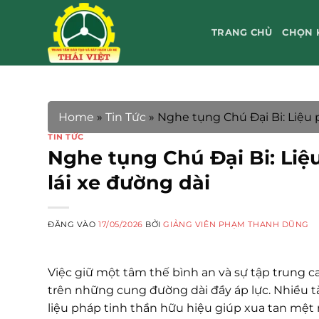
Bỏ
qua
TRANG CHỦ
CHỌN 
nội
dung
Home
»
Tin Tức
»
Nghe tụng Chú Đại Bi: Liệu p
TIN TỨC
Nghe tụng Chú Đại Bi: Liệ
lái xe đường dài
ĐĂNG VÀO
17/05/2026
BỞI
GIẢNG VIÊN PHẠM THANH DŨNG
Việc giữ một tâm thế bình an và sự tập trung cao
trên những cung đường dài đầy áp lực. Nhiều t
liệu pháp tinh thần hữu hiệu giúp xua tan mệt m