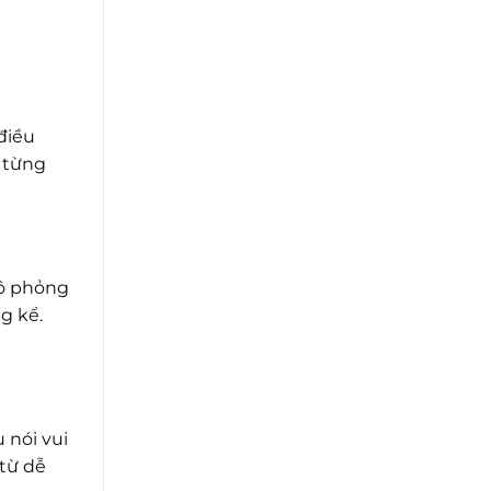
điều
h từng
mô phỏng
g kể.
 nói vui
 từ dễ