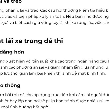
i và treo
 phanh, lái và treo. Các câu hỏi thường kiểm tra hiểu b
ục trặc và biện pháp xử lý an toàn. Nếu bạn nhớ được n
c” và biết cách giữ vững tay lái khi xe rung lắc, việc c
 lái xe trong đề thi
ễ dàng hơn
ờng xuất hiện với tần suất khá cao trong ngân hàng câu h
 nhanh các phương án sai và giảm nhầm lẫn giữa những l
 lực thời gian làm bài khiến thí sinh dễ mất bình tĩnh.
ao thông
m bài thi mà còn áp dụng trực tiếp khi cầm lái ngoài đư
hiệt hay lốp non hơi sẽ giúp bạn tránh được nhiều rủi r
c mọi tình huống bất ngờ.