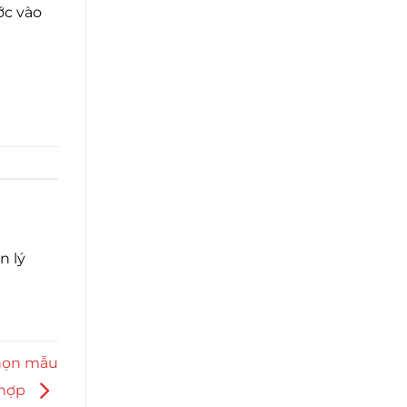
ớc vào
n lý
chọn mẫu
 hợp