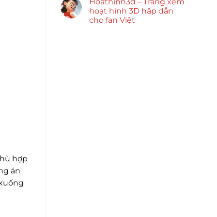
Hoathinh3d – Trang xem
hoạt hình 3D hấp dẫn
cho fan Việt
phù hợp
ơng án
i xuống