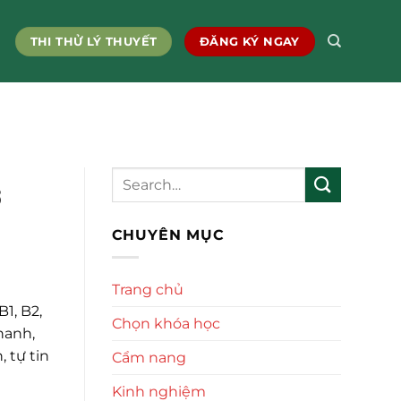
THI THỬ LÝ THUYẾT
ĐĂNG KÝ NGAY
ớ
CHUYÊN MỤC
Trang chủ
1, B2,
Chọn khóa học
hanh,
 tự tin
Cẩm nang
Kinh nghiệm