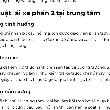
ăng thẳng và tăng hứng thú khi ôn thi.
ật lái xe phần 2 tại trung tâm
ng tình huống
ng chỉ nhận bộ câu hỏi mà còn được giáo viên phân tích ch
giúp bạn hiểu rõ tại sao đáp án đó đúng và cách vận dụng
học thuộc lòng.
trên xe
u đi kèm giờ thực hành trên sân tập và đường trường. S
gay khi cầm vô lăng, như kiểm tra xe trước khi nổ máy h
 giấy và thao tác thực tế giúp quá trình học trở nên sin
 độ nắm vững
 thi thử tại trung tâm. Mỗi lần làm bài trọn bộ sẽ giúp 
ian cho từng câu. Sau mỗi lần thi, bạn nên rà soát lại n