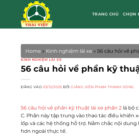
Bỏ
qua
TRANG CHỦ
CHỌN 
nội
dung
Home
»
Kinh nghiệm lái xe
»
56 câu hỏi về ph
KINH NGHIỆM LÁI XE
56 câu hỏi về phần kỹ thuậ
ĐĂNG VÀO
03/12/2025
BỞI
GIẢNG VIÊN PHẠM THANH DŨNG
56 câu hỏi về phần kỹ thuật lái xe phần 2
là bộ c
C. Phần này tập trung vào thao tác điều khiển x
lốp và các hệ thống hỗ trợ. Nắm chắc nội dung k
hơn ngoài thực tế.