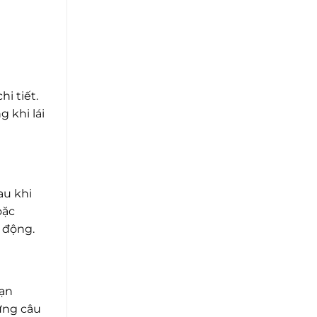
i tiết.
 khi lái
au khi
oặc
h động.
bạn
hững câu