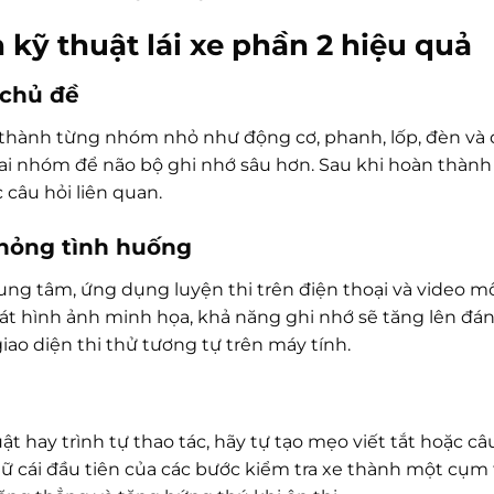
 kỹ thuật lái xe phần 2 hiệu quả
 chủ đề
a thành từng nhóm nhỏ như động cơ, phanh, lốp, đèn và 
hai nhóm để não bộ ghi nhớ sâu hơn. Sau khi hoàn thàn
 câu hỏi liên quan.
phỏng tình huống
rung tâm, ứng dụng luyện thi trên điện thoại và video 
n sát hình ảnh minh họa, khả năng ghi nhớ sẽ tăng lên đán
ao diện thi thử tương tự trên máy tính.
t hay trình tự thao tác, hãy tự tạo mẹo viết tắt hoặc câu
ữ cái đầu tiên của các bước kiểm tra xe thành một cụm