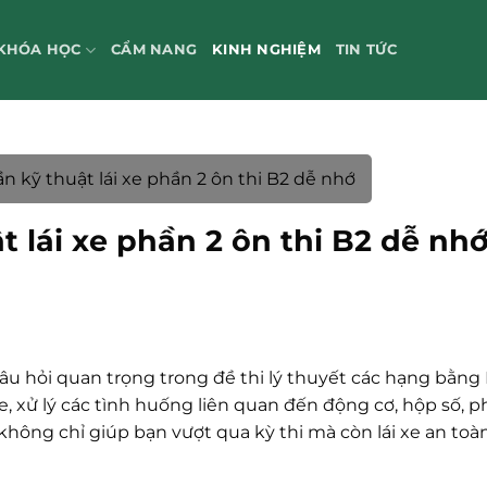
KHÓA HỌC
CẨM NANG
KINH NGHIỆM
TIN TỨC
ần kỹ thuật lái xe phần 2 ôn thi B2 dễ nhớ
t lái xe phần 2 ôn thi B2 dễ nh
âu hỏi quan trọng trong đề thi lý thuyết các hạng bằng B
e, xử lý các tình huống liên quan đến động cơ, hộp số, p
hông chỉ giúp bạn vượt qua kỳ thi mà còn lái xe an toàn,