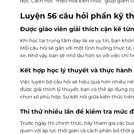
đọc. Cách học “mẹo hóa kiến thức” giúp giảm c
Luyện 56 câu hỏi phần kỹ thu
Được giáo viên giải thích cặn kẽ từ
Khi học tại trung tâm dạy lái xe uy tín, bạn khô
Mỗi câu hỏi sẽ gắn với một tình huống thực tế, 
xe. Nhờ vậy, bạn sẽ nhớ lâu hơn so với việc chỉ 
Kết hợp học lý thuyết và thực hành 
Việc luyện bộ câu hỏi sẽ hiệu quả hơn nhiều nế
được giải thích lý thuyết, bạn có thể áp dụng n
chọn số phù hợp. Sự kết nối giữa kiến thức trên
Thi thử nhiều lần để kiểm tra mức
Trước ngày thi chính thức, hãy tham gia các buổi
quen với áp lực thời gian và cách phân bổ thời g