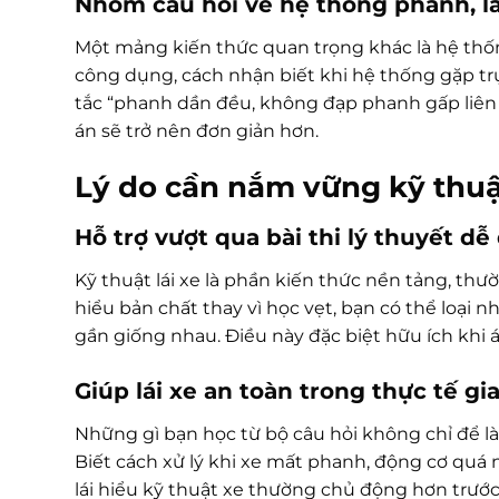
Nhóm câu hỏi về hệ thống phanh, lá
Một mảng kiến thức quan trọng khác là hệ thống
công dụng, cách nhận biết khi hệ thống gặp tr
tắc “phanh dần đều, không đạp phanh gấp liên tụ
án sẽ trở nên đơn giản hơn.
Lý do cần nắm vững kỹ thuật
Hỗ trợ vượt qua bài thi lý thuyết d
Kỹ thuật lái xe là phần kiến thức nền tảng, thư
hiểu bản chất thay vì học vẹt, bạn có thể loại
gần giống nhau. Điều này đặc biệt hữu ích khi áp
Giúp lái xe an toàn trong thực tế gi
Những gì bạn học từ bộ câu hỏi không chỉ để là
Biết cách xử lý khi xe mất phanh, động cơ quá n
lái hiểu kỹ thuật xe thường chủ động hơn trướ