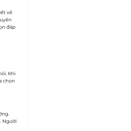
iết về
guyên
họn đáp
ỏi. Khi
ựa chọn
ờng.
o. Người