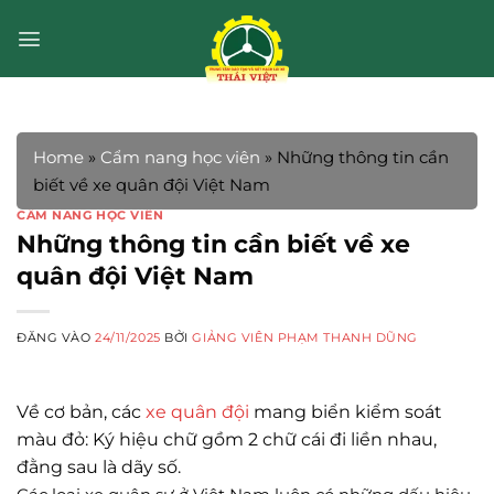
Bỏ
qua
nội
dung
Home
»
Cẩm nang học viên
»
Những thông tin cần
biết về xe quân đội Việt Nam
CẨM NANG HỌC VIÊN
Những thông tin cần biết về xe
quân đội Việt Nam
ĐĂNG VÀO
24/11/2025
BỞI
GIẢNG VIÊN PHẠM THANH DŨNG
Về cơ bản, các
xe quân đội
mang biển kiểm soát
màu đỏ: Ký hiệu chữ gồm 2 chữ cái đi liền nhau,
đằng sau là dãy số.