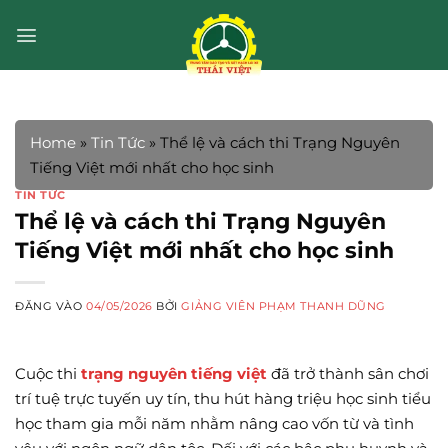
Bỏ
qua
nội
dung
Home
»
Tin Tức
»
Thể lệ và cách thi Trạng Nguyên
Tiếng Việt mới nhất cho học sinh
TIN TỨC
Thể lệ và cách thi Trạng Nguyên
Tiếng Việt mới nhất cho học sinh
ĐĂNG VÀO
04/05/2026
BỞI
GIẢNG VIÊN PHẠM THANH DŨNG
Cuộc thi
trạng nguyên tiếng việt
đã trở thành sân chơi
trí tuệ trực tuyến uy tín, thu hút hàng triệu học sinh tiểu
học tham gia mỗi năm nhằm nâng cao vốn từ và tình