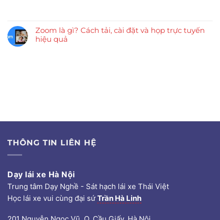
Zoom là gì? Cách tải, cài đặt và họp trực tuyến
hiệu quả
THÔNG TIN LIÊN HỆ
Dạy lái xe Hà Nội
Trung tâm Dạy Nghề - Sát hạch lái xe Thái Việt
Học lái xe vui cùng đại sứ
Trần Hà Linh
201 Nguyễn Ngọc Vũ, Q. Cầu Giấy, Hà Nội