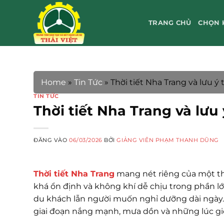
Bỏ
qua
TRANG CHỦ
CHỌN 
nội
dung
Home
»
Tin Tức
»
Thời tiết Nha Trang và lưu ý
TIN TỨC
Thời tiết Nha Trang và lưu
ĐĂNG VÀO
06/03/2026
BỞI
GIẢNG VIÊN PHẠM THANH DŨNG
Thời tiết Nha Trang
mang nét riêng của một th
khá ổn định và không khí dễ chịu trong phần lớ
du khách lẫn người muốn nghỉ dưỡng dài ngày. Tu
giai đoạn nắng mạnh, mưa dồn và những lúc gió