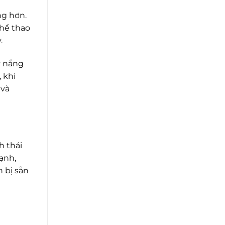
ng hơn.
thể thao
.
y nắng
 khi
 và
h thái
ạnh,
n bị sẵn