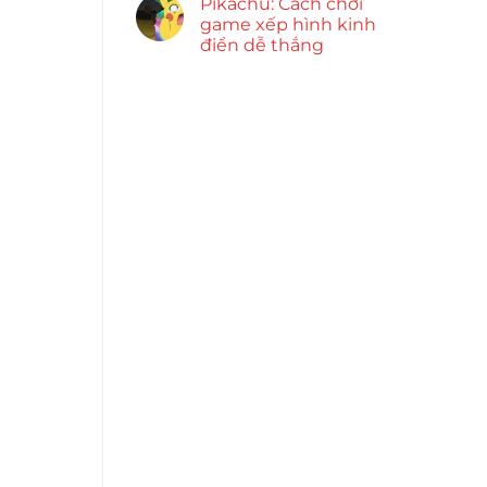
Pikachu: Cách chơi
game xếp hình kinh
điển dễ thắng