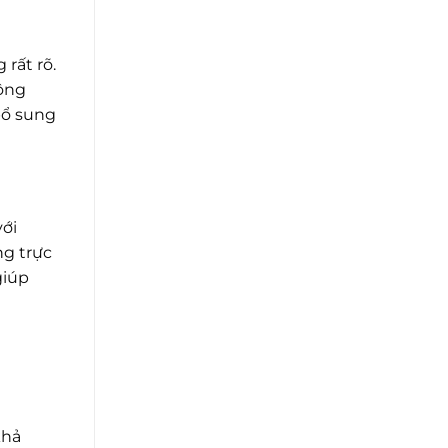
rất rõ.
động
bổ sung
với
ng trực
giúp
khả