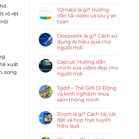
khô
Y2mate là gì? Hướng
t rõ rệt
dẫn tải video và lưu ý an
toàn
 nội
Deepseek là gì? Cách sử
dụng AI hiệu quả cho
người mới
ng
Capcut: Hướng dẫn
thể xuất
chỉnh sửa video đẹp cho
n, song
người mới
Tgdd – Thế Giới Di Động
và kinh nghiệm mua
sắm thông minh
Zoom là gì? Cách tải, cài
đặt và họp trực tuyến
hiệu quả