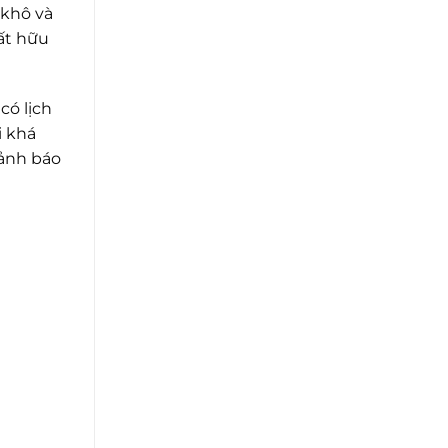
 khô và
ất hữu
có lịch
i khá
cảnh báo