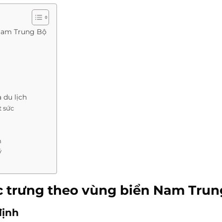
 Nam Trung Bộ
 du lịch
 sức
m
ý
ặc trưng theo vùng biển Nam Tru
định