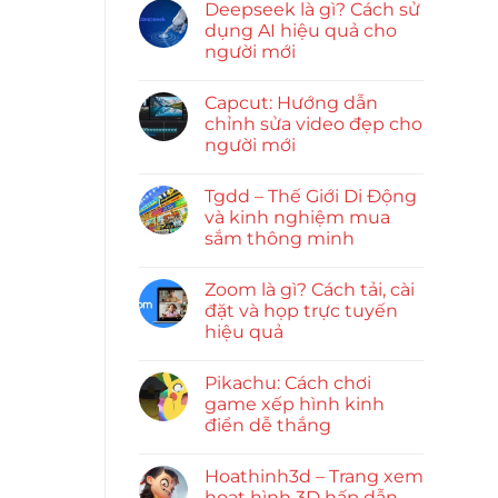
Deepseek là gì? Cách sử
dụng AI hiệu quả cho
người mới
Capcut: Hướng dẫn
chỉnh sửa video đẹp cho
người mới
Tgdd – Thế Giới Di Động
và kinh nghiệm mua
sắm thông minh
Zoom là gì? Cách tải, cài
đặt và họp trực tuyến
hiệu quả
Pikachu: Cách chơi
game xếp hình kinh
điển dễ thắng
Hoathinh3d – Trang xem
hoạt hình 3D hấp dẫn