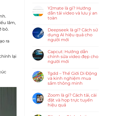
Y2mate là gì? Hướng
dẫn tải video và lưu ý an
nh.
toàn
iểu lầm,
 bỏ.
Deepseek là gì? Cách sử
dụng AI hiệu quả cho
người mới
ạo ra
Capcut: Hướng dẫn
hính lại
chỉnh sửa video đẹp cho
người mới
xúc
Tgdd – Thế Giới Di Động
và kinh nghiệm mua
sắm thông minh
Zoom là gì? Cách tải, cài
đặt và họp trực tuyến
hiệu quả