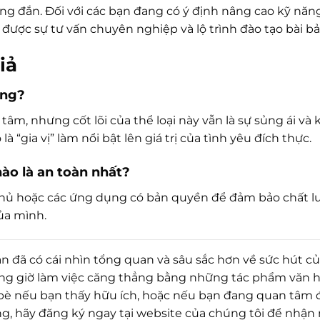
ng đắn. Đối với các bạn đang có ý định nâng cao kỹ năng 
được sự tư vấn chuyên nghiệp và lộ trình đào tạo bài bả
iả
ông?
m, nhưng cốt lõi của thể loại này vẫn là sự sủng ái và 
à “gia vị” làm nổi bật lên giá trị của tình yêu đích thực.
nào là an toàn nhất?
 chủ hoặc các ứng dụng có bản quyền để đảm bảo chất 
của mình.
n đã có cái nhìn tổng quan và sâu sắc hơn về sức hút c
hững giờ làm việc căng thẳng bằng những tác phẩm văn 
 bè nếu bạn thấy hữu ích, hoặc nếu bạn đang quan tâm 
ờng, hãy đăng ký ngay tại website của chúng tôi để nhận