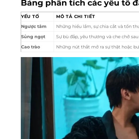
Bảng phân tích các yếu tố đ
YẾU TỐ
MÔ TẢ CHI TIẾT
Ngược tâm
Những hiểu lầm, sự chia cắt và tổn t
Sủng ngọt
Sự bù đắp, yêu thương và che chở sau 
Cao trào
Những nút thắt mở ra sự thật hoặc bư