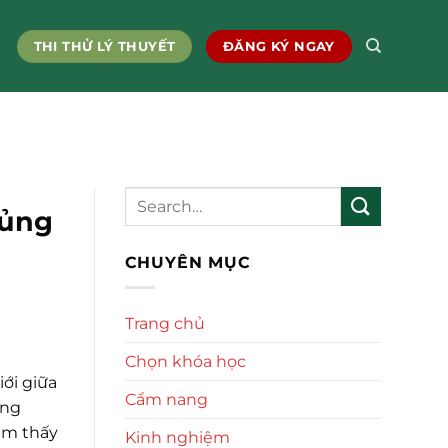
THI THỬ LÝ THUYẾT
ĐĂNG KÝ NGAY
sủng
CHUYÊN MỤC
Trang chủ
Chọn khóa học
ới giữa
Cẩm nang
òng
ìm thấy
Kinh nghiệm