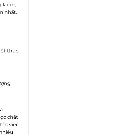
lái xe,
n nhất.
kết thúc
lượng
ủa
học chất
đến việc
 nhiều