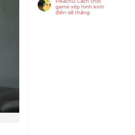
Pikachu: Cách chơi
game xếp hình kinh
điển dễ thắng