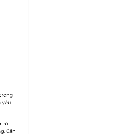
 trong
h yêu
n có
ng. Cần