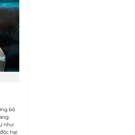
hững bộ
rang
tự như
độc hại.