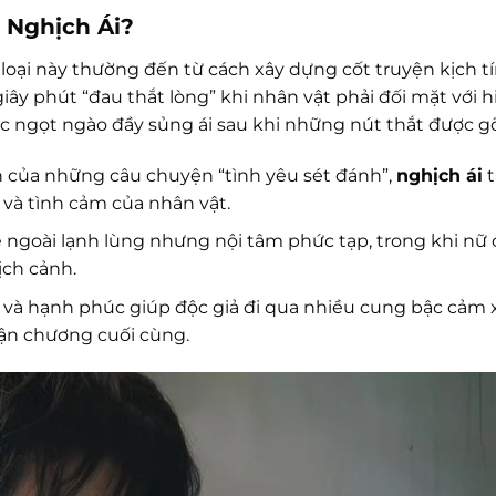
n Nghịch Ái?
oại này thường đến từ cách xây dựng cốt truyện kịch tí
y phút “đau thắt lòng” khi nhân vật phải đối mặt với h
ngọt ngào đầy sủng ái sau khi những nút thắt được gỡ
 của những câu chuyện “tình yêu sét đánh”,
nghịch ái
t
và tình cảm của nhân vật.
goài lạnh lùng nhưng nội tâm phức tạp, trong khi nữ c
ịch cảnh.
h và hạnh phúc giúp độc giả đi qua nhiều cung bậc cảm 
ận chương cuối cùng.