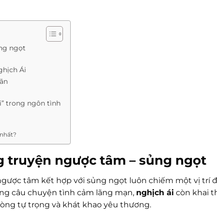
ng ngọt
ghịch Ái
iãn
i” trong ngôn tình
 nhất?
g truyện ngược tâm – sủng ngọt
 ngược tâm kết hợp với sủng ngọt luôn chiếm một vị trí đ
hững câu chuyện tình cảm lãng mạn,
nghịch ái
còn khai t
 lòng tự trọng và khát khao yêu thương.