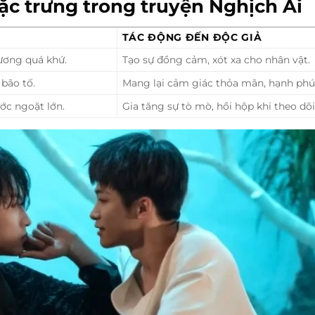
ặc trưng trong truyện Nghịch Ái
TÁC ĐỘNG ĐẾN ĐỘC GIẢ
hương quá khứ.
Tạo sự đồng cảm, xót xa cho nhân vật.
bão tố.
Mang lại cảm giác thỏa mãn, hạnh phú
ớc ngoặt lớn.
Gia tăng sự tò mò, hồi hộp khi theo dõi