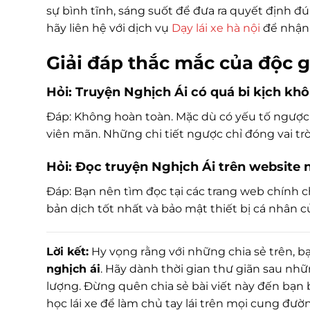
sự bình tĩnh, sáng suốt để đưa ra quyết định đú
hãy liên hệ với dịch vụ
Dạy lái xe hà nội
để nhận 
Giải đáp thắc mắc của độc g
Hỏi: Truyện Nghịch Ái có quá bi kịch kh
Đáp: Không hoàn toàn. Mặc dù có yếu tố ngược tâ
viên mãn. Những chi tiết ngược chỉ đóng vai trò l
Hỏi: Đọc truyện Nghịch Ái trên website 
Đáp: Bạn nên tìm đọc tại các trang web chính
bản dịch tốt nhất và bảo mật thiết bị cá nhân 
Lời kết:
Hy vọng rằng với những chia sẻ trên, bạ
nghịch ái
. Hãy dành thời gian thư giãn sau n
lượng. Đừng quên chia sẻ bài viết này đến bạn
học lái xe để làm chủ tay lái trên mọi cung đư