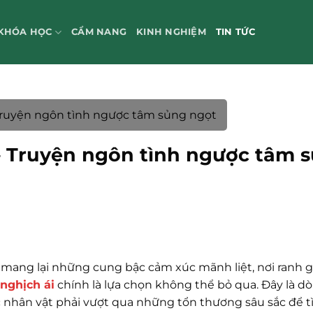
KHÓA HỌC
CẨM NANG
KINH NGHIỆM
TIN TỨC
 Truyện ngôn tình ngược tâm sủng ngọt
 – Truyện ngôn tình ngược tâm 
ang lại những cung bậc cảm xúc mãnh liệt, nơi ranh gi
nghịch ái
chính là lựa chọn không thể bỏ qua. Đây là d
 nhân vật phải vượt qua những tổn thương sâu sắc để t