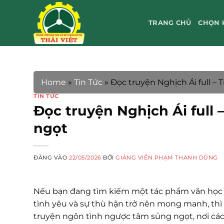
Bỏ
qua
TRANG CHỦ
CHỌN 
nội
dung
Home
»
Tin Tức
»
Đọc truyện Nghịch Ái full –
TIN TỨC
Đọc truyện Nghịch Ái full
ngọt
ĐĂNG VÀO
22/05/2026
BỞI
GIẢNG VIÊN PHẠM THANH DŨNG
Nếu bạn đang tìm kiếm một tác phẩm văn học m
tình yêu và sự thù hận trở nên mong manh, thì
truyện ngôn tình ngược tâm sủng ngọt, nơi các