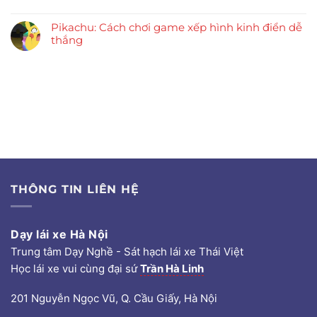
Pikachu: Cách chơi game xếp hình kinh điển dễ
thắng
THÔNG TIN LIÊN HỆ
Dạy lái xe Hà Nội
Trung tâm Dạy Nghề - Sát hạch lái xe Thái Việt
Học lái xe vui cùng đại sứ
Trần Hà Linh
201 Nguyễn Ngọc Vũ, Q. Cầu Giấy, Hà Nội