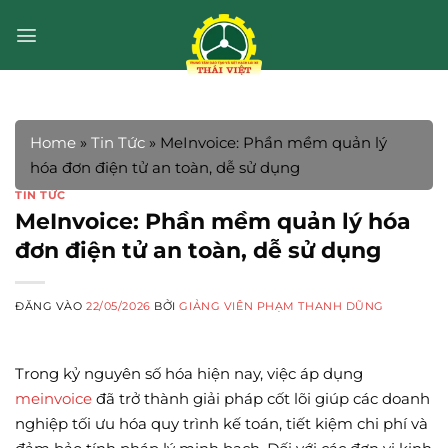
Bỏ
qua
nội
dung
Home
»
Tin Tức
»
MeInvoice: Phần mềm quản lý
hóa đơn điện tử an toàn, dễ sử dụng
TIN TỨC
MeInvoice: Phần mềm quản lý hóa
đơn điện tử an toàn, dễ sử dụng
ĐĂNG VÀO
22/05/2026
BỞI
GIẢNG VIÊN PHẠM THANH DŨNG
Trong kỷ nguyên số hóa hiện nay, việc áp dụng
meinvoice
đã trở thành giải pháp cốt lõi giúp các doanh
nghiệp tối ưu hóa quy trình kế toán, tiết kiệm chi phí và