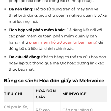
phép tạo hóa đơn chỉ trong vài cú nhấp chuột.
Đa nền tảng:
Hỗ trợ sử dụng trên cả máy tính và
thiết bị di động, giúp chủ doanh nghiệp quản lý từ xa
mọi lúc mọi nơi.
Tích hợp với phần mềm khác:
Dễ dàng kết nối với
các phần mềm kế toán, phần mềm quản lý bán
hàng (như
phần mềm hỗ trợ quản trị bán hàng
) để
đồng bộ dữ liệu tài chính chính xác.
Tra cứu dễ dàng:
Khách hàng có thể tra cứu hóa đơn
ngay lập tức thông qua mã QR hoặc đường link xác
thực bảo mật.
Bảng so sánh: Hóa đơn giấy và MeInvoice
HÓA ĐƠN
TIÊU CHÍ
MEINVOICE
GIẤY
Chi phí in ấn,
Rất cao
Gần như bằng 0