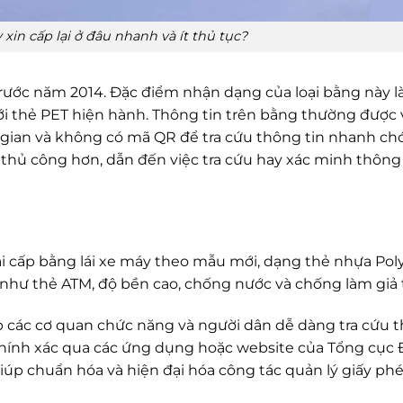
 xin cấp lại ở đâu nhanh và ít thủ tục?
 trước năm 2014. Đặc điểm nhận dạng của loại bằng này l
với thẻ PET hiện hành. Thông tin trên bằng thường được v
i gian và không có mã QR để tra cứu thông tin nhanh ch
g thủ công hơn, dẫn đến việc tra cứu hay xác minh thông
hai cấp bằng lái xe máy theo mẫu mới, dạng thẻ nhựa Po
 như thẻ ATM, độ bền cao, chống nước và chống làm giả 
p các cơ quan chức năng và người dân dễ dàng tra cứu 
 chính xác qua các ứng dụng hoặc website của Tổng cục
giúp chuẩn hóa và hiện đại hóa công tác quản lý giấy phé