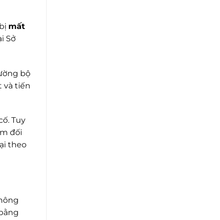
 bị
mất
ại Sở
Đường bộ
 và tiến
cố. Tuy
ăm đối
ại theo
thông
 bằng