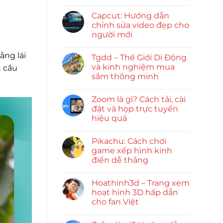
Capcut: Hướng dẫn
chỉnh sửa video đẹp cho
người mới
ằng lái
Tgdd – Thế Giới Di Động
và kinh nghiệm mua
u cầu
sắm thông minh
Zoom là gì? Cách tải, cài
đặt và họp trực tuyến
hiệu quả
Pikachu: Cách chơi
game xếp hình kinh
điển dễ thắng
Hoathinh3d – Trang xem
hoạt hình 3D hấp dẫn
cho fan Việt