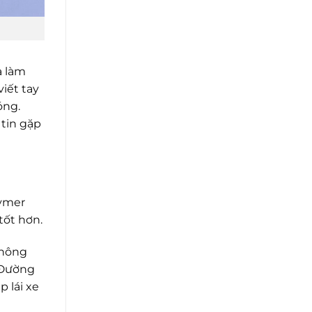
à làm
iết tay
óng.
 tin gặp
lymer
tốt hơn.
thông
 Đường
p lái xe