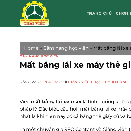
Bỏ
qua
TRANG CHỦ
CHỌN 
nội
dung
Home
»
Cẩm nang học viên
»
Mất bằng lái xe 
CẨM NANG HỌC VIÊN
Mất bằng lái xe máy thẻ gi
ĐĂNG VÀO
09/03/2026
BỞI
GIẢNG VIÊN PHẠM THANH DŨNG
Việc
mất bằng lái xe máy
là tình huống không 
pháp lý. Đặc biệt, câu hỏi “mất bằng lái xe máy 
nhất là khi hiện nay có cả bằng thẻ giấy cũ và 
Là một chuyên gia SEO Content và Giảng viên tại