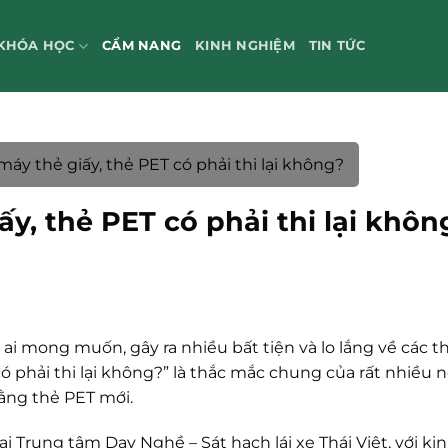
KHÓA HỌC
CẨM NANG
KINH NGHIỆM
TIN TỨC
máy thẻ giấy, thẻ PET có phải thi lại không?
ấy, thẻ PET có phải thi lại khôn
ai mong muốn, gây ra nhiều bất tiện và lo lắng về các t
có phải thi lại không?” là thắc mắc chung của rất nhiều n
bằng thẻ PET mới.
 Trung tâm Dạy Nghề – Sát hạch lái xe Thái Việt, với ki