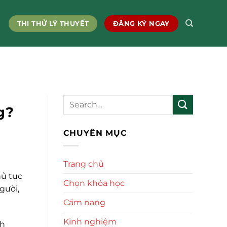
THI THỬ LÝ THUYẾT
ĐĂNG KÝ NGAY
g?
CHUYÊN MỤC
Trang chủ
hủ tục
Chọn khóa học
gười,
Cẩm nang
Kinh nghiệm
nh