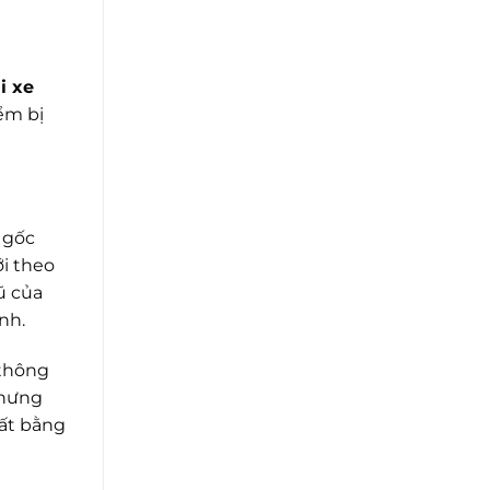
i xe
iểm bị
 gốc
ới theo
ũ của
nh.
 thông
nhưng
mất bằng