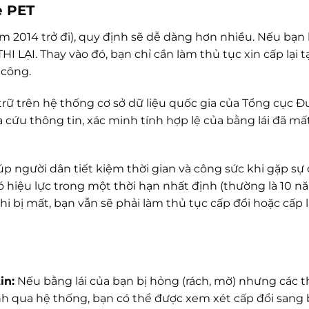
ẻ PET
ăm 2014 trở đi), quy định sẽ dễ dàng hơn nhiều. Nếu bạn
 LẠI. Thay vào đó, bạn chỉ cần làm thủ tục xin cấp lại t
 công.
u trữ trên hệ thống cơ sở dữ liệu quốc gia của Tổng cục 
a cứu thông tin, xác minh tính hợp lệ của bằng lái đã mất
úp người dân tiết kiệm thời gian và công sức khi gặp sự 
có hiệu lực trong một thời hạn nhất định (thường là 10 n
hi bị mất, bạn vẫn sẽ phải làm thủ tục cấp đổi hoặc cấp l
in:
Nếu bằng lái của bạn bị hỏng (rách, mờ) nhưng các 
nh qua hệ thống, bạn có thể được xem xét cấp đổi sang