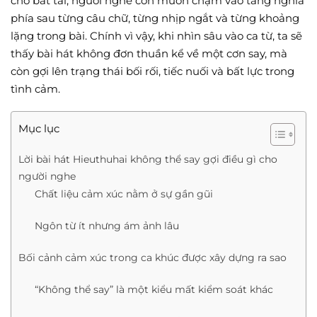
cho bắt tai, người nghe còn muốn chạm vào tầng nghĩa
phía sau từng câu chữ, từng nhịp ngắt và từng khoảng
lặng trong bài. Chính vì vậy, khi nhìn sâu vào ca từ, ta sẽ
thấy bài hát không đơn thuần kể về một cơn say, mà
còn gợi lên trạng thái bối rối, tiếc nuối và bất lực trong
tình cảm.
Mục lục
Lời bài hát Hieuthuhai không thể say gợi điều gì cho
người nghe
Chất liệu cảm xúc nằm ở sự gần gũi
Ngôn từ ít nhưng ám ảnh lâu
Bối cảnh cảm xúc trong ca khúc được xây dựng ra sao
“Không thể say” là một kiểu mất kiểm soát khác