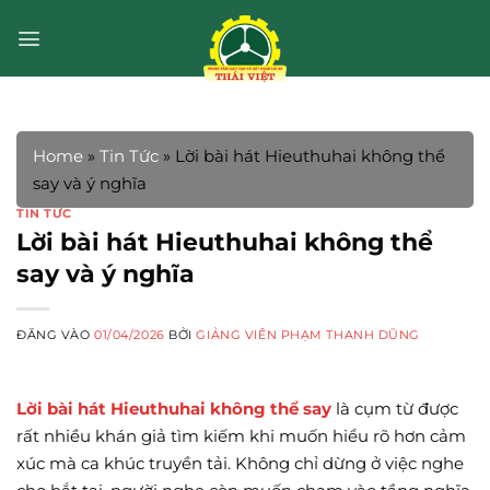
Bỏ
qua
nội
dung
Home
»
Tin Tức
»
Lời bài hát Hieuthuhai không thể
say và ý nghĩa
TIN TỨC
Lời bài hát Hieuthuhai không thể
say và ý nghĩa
ĐĂNG VÀO
01/04/2026
BỞI
GIẢNG VIÊN PHẠM THANH DŨNG
Lời bài hát Hieuthuhai không thể say
là cụm từ được
rất nhiều khán giả tìm kiếm khi muốn hiểu rõ hơn cảm
xúc mà ca khúc truyền tải. Không chỉ dừng ở việc nghe