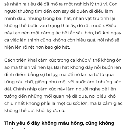
sẽ nhận ra tiêu đề đã mở ra một nghịch lý thú vị. Con
người thường tìm đến cơn say để quên đi điều làm
mình đau, nhưng trong bài hát, nhân vật trữ tình lại
không thể bước vào trạng thái ấy, dù rất muốn. Điều
này tạo nên một cảm giác bế tắc sâu hơn, bởi khi ngay
cả việc lẩn tránh cũng không còn hiệu quả, nỗi nhớ sẽ
hiện lên rõ rệt hơn bao giờ hết.
Cách triển khai cảm xúc trong ca khúc vì thế không ồn
ào mà thiên về nén lại. Bài hát không đẩy nỗi buồn lên
đỉnh điểm bằng sự bi lụy, mà để nó lan ra từ từ qua
từng câu chữ, giống như một vết xước âm ỉ nhưng kéo
dài. Chính nhịp cảm xúc này làm người nghe dễ liên
tưởng đến những mối quan hệ đã qua, nơi điều khó
chịu nhất không phải là một cú sốc lớn, mà là cảm giác
không thể dứt khỏi ký ức cũ.
Tình yêu ở đây không màu hồng, cũng không