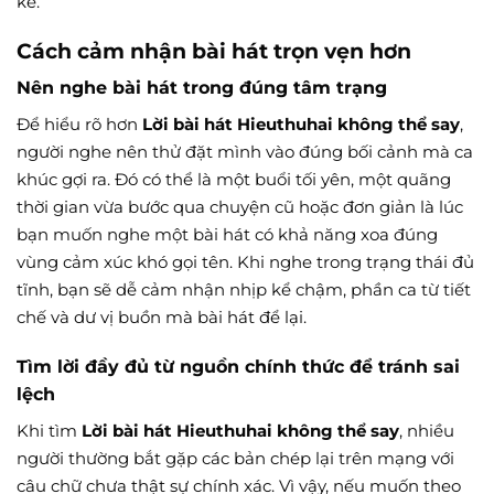
kể.
Cách cảm nhận bài hát trọn vẹn hơn
Nên nghe bài hát trong đúng tâm trạng
Để hiểu rõ hơn
Lời bài hát Hieuthuhai không thể say
,
người nghe nên thử đặt mình vào đúng bối cảnh mà ca
khúc gợi ra. Đó có thể là một buổi tối yên, một quãng
thời gian vừa bước qua chuyện cũ hoặc đơn giản là lúc
bạn muốn nghe một bài hát có khả năng xoa đúng
vùng cảm xúc khó gọi tên. Khi nghe trong trạng thái đủ
tĩnh, bạn sẽ dễ cảm nhận nhịp kể chậm, phần ca từ tiết
chế và dư vị buồn mà bài hát để lại.
Tìm lời đầy đủ từ nguồn chính thức để tránh sai
lệch
Khi tìm
Lời bài hát Hieuthuhai không thể say
, nhiều
người thường bắt gặp các bản chép lại trên mạng với
câu chữ chưa thật sự chính xác. Vì vậy, nếu muốn theo