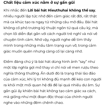
Chất liệu cảm xúc nằm ở sự gần gũi
Khi nhắc đến
Lời bài hát Hieuthuhai không thể say
,
nhiều người lập tức nhớ đến cảm giác rất đời, rất thật
mà ca khúc tạo ra ngay từ những câu mở đầu. Bài hát
không cố phô trương kỹ thuật ngôn từ quá cầu kỳ, mà
chọn lối diễn đạt gần với cách người trẻ nghĩ và nói về
chuyện tình cảm. Nhờ vậy, người nghe dễ tìm thấy
mình trong những mẩu tâm trạng vụn vỡ, trong cảm
giác muốn quên nhưng càng cố lại càng nhớ.
Điểm đáng chú ý là bài hát dùng hình ảnh “say” như
một lớp nghĩa gợi mở thay vì chỉ nói về men rượu theo
nghĩa thông thường. Ẩn dưới đó là trạng thái lảo đảo
của cảm xúc, khi lý trí không đủ mạnh để kéo con người
ra khỏi một mối quan hệ đã để lại quá nhiều dư âm. Sự
gần gũi ấy khiến bài hát không tạo cảm giác xa cách,
mà giống như một đoạn độc thoại của chính người
nghe vào những đêm chênh chao.