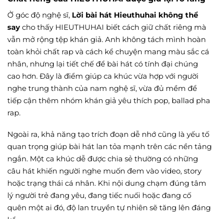
Ở góc độ nghệ sĩ,
Lời bài hát Hieuthuhai không thể
say
cho thấy HIEUTHUHAI biết cách giữ chất riêng mà
vẫn mở rộng tệp khán giả. Anh không tách mình hoàn
toàn khỏi chất rap và cách kể chuyện mang màu sắc cá
nhân, nhưng lại tiết chế để bài hát có tính đại chúng
cao hơn. Đây là điểm giúp ca khúc vừa hợp với người
nghe trung thành của nam nghệ sĩ, vừa đủ mềm để
tiếp cận thêm nhóm khán giả yêu thích pop, ballad pha
rap.
Ngoài ra, khả năng tạo trích đoạn dễ nhớ cũng là yếu tố
quan trọng giúp bài hát lan tỏa mạnh trên các nền tảng
ngắn. Một ca khúc dễ được chia sẻ thường có những
câu hát khiến người nghe muốn đem vào video, story
hoặc trạng thái cá nhân. Khi nội dung chạm đúng tâm
lý người trẻ đang yêu, đang tiếc nuối hoặc đang cố
quên một ai đó, độ lan truyền tự nhiên sẽ tăng lên đáng