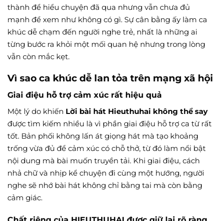
thành để hiểu chuyện đã qua nhưng vẫn chưa đủ
mạnh để xem như không có gì. Sự cân bằng ấy làm ca
khúc dễ chạm đến người nghe trẻ, nhất là những ai
từng bước ra khỏi một mối quan hệ nhưng trong lòng
vẫn còn mắc kẹt.
Vì sao ca khúc dễ lan tỏa trên mạng xã hội
Giai điệu hỗ trợ cảm xúc rất hiệu quả
Một lý do khiến
Lời bài hát Hieuthuhai không thể say
được tìm kiếm nhiều là vì phần giai điệu hỗ trợ ca từ rất
tốt. Bản phối không lấn át giọng hát mà tạo khoảng
trống vừa đủ để cảm xúc có chỗ thở, từ đó làm nổi bật
nội dung mà bài muốn truyền tải. Khi giai điệu, cách
nhả chữ và nhịp kể chuyện đi cùng một hướng, người
nghe sẽ nhớ bài hát không chỉ bằng tai mà còn bằng
cảm giác.
Chất riêng của HIEUTHUHAI được giữ lại rõ ràng