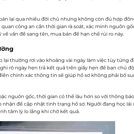
bán lại qua nhiều đời chủ nhưng không còn đủ hợp đồn
cơ quan công an cần thời gian rà soát, xác minh nguồn gốc
 về vấn đề sang tên, mua bán để hạn chế rủi ro này.
hường
cấp lại thường rơi vào khoảng vài ngày làm việc tùy từng đ
ghi rõ ngày hẹn trả kết quả trên giấy hẹn để bạn chủ đ
điền chính xác thông tin sẽ giúp hồ sơ không phải bổ su
c nguồn gốc, thời gian có thể lâu hơn so với thông bá
iếp nhận để cập nhật tình trạng hồ sơ. Người đang học lái
nh tâm lý lo lắng khi chờ kết quả.