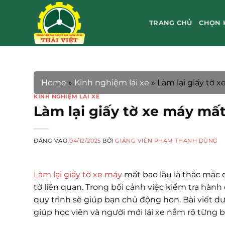
Bỏ
qua
TRANG CHỦ
CHỌN 
nội
dung
Home
»
Kinh nghiệm lái xe
»
Làm lại giấy tờ x
KINH NGHIỆM LÁI XE
Làm lại giấy tờ xe máy mất
ĐĂNG VÀO
04/12/2025
BỞI
GIẢNG VIÊN PHẠM THANH DŨNG
Làm lại giấy tờ xe máy
mất bao lâu là thắc mắc 
tờ liên quan. Trong bối cảnh việc kiểm tra hành
quy trình sẽ giúp bạn chủ động hơn. Bài viết d
giúp học viên và người mới lái xe nắm rõ từng 