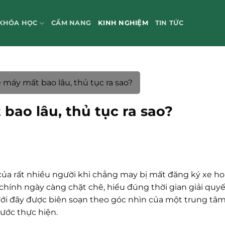
KHÓA HỌC
CẨM NANG
KINH NGHIỆM
TIN TỨC
e máy mất bao lâu, thủ tục ra sao?
 bao lâu, thủ tục ra sao?
của rất nhiều người khi chẳng may bị mất đăng ký xe ho
 chính ngày càng chặt chẽ, hiểu đúng thời gian giải quyế
ưới đây được biên soạn theo góc nhìn của một trung tâm 
bước thực hiện.