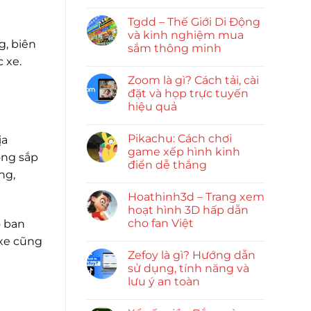
Tgdd – Thế Giới Di Động
và kinh nghiệm mua
g, biên
sắm thông minh
 xe.
Zoom là gì? Cách tải, cài
đặt và họp trực tuyến
hiệu quả
Pikachu: Cách chơi
ịa
game xếp hình kinh
ộng sắp
điển dễ thắng
ng,
Hoathinh3d – Trang xem
hoạt hình 3D hấp dẫn
cho fan Việt
o ban
 xe cũng
Zefoy là gì? Hướng dẫn
sử dụng, tính năng và
lưu ý an toàn