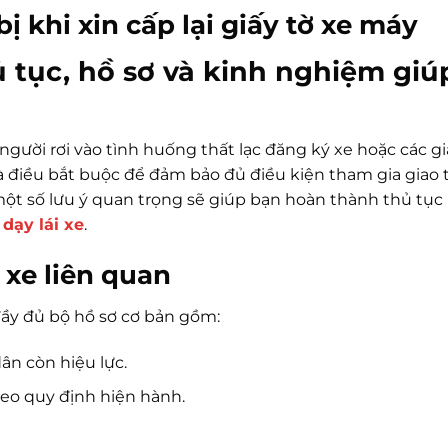
ị khi xin cấp lại giấy tờ xe máy
ủ tục, hồ sơ và kinh nghiệm giú
gười rơi vào tình huống thất lạc đăng ký xe hoặc các gi
à điều bắt buộc để đảm bảo đủ điều kiện tham gia giao
à một số lưu ý quan trọng sẽ giúp bạn hoàn thành thủ tụ
dạy lái xe
.
 xe liên quan
đầy đủ bộ hồ sơ cơ bản gồm:
n còn hiệu lực.
heo quy định hiện hành.