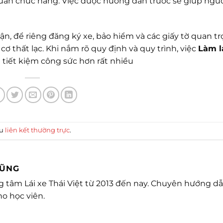
 quan chức năng. Việc được hướng dẫn trước sẽ giúp ngư
ận, để riêng đăng ký xe, bảo hiểm và các giấy tờ quan t
ơ thất lạc. Khi nắm rõ quy định và quy trình, việc
Làm l
 tiết kiệm công sức hơn rất nhiều
ấu
liên kết thường trực
.
DŨNG
ung tâm Lái xe Thái Việt từ 2013 đến nay. Chuyên hướng dẫ
ho học viên.