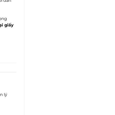
ời dân
rọng
ại giấy
n lý