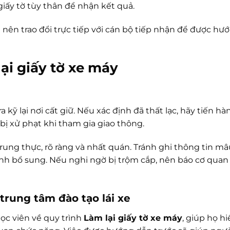
iấy tờ tùy thân để nhận kết quả.
 nên trao đổi trực tiếp với cán bộ tiếp nhận để được hư
ại giấy tờ xe máy
 kỹ lại nơi cất giữ. Nếu xác định đã thất lạc, hãy tiến h
bị xử phạt khi tham gia giao thông.
trung thực, rõ ràng và nhất quán. Tránh ghi thông tin m
trình bổ sung. Nếu nghi ngờ bị trộm cắp, nên báo cơ qua
trung tâm đào tạo lái xe
ọc viên về quy trình
Làm lại giấy tờ xe máy
, giúp họ hi