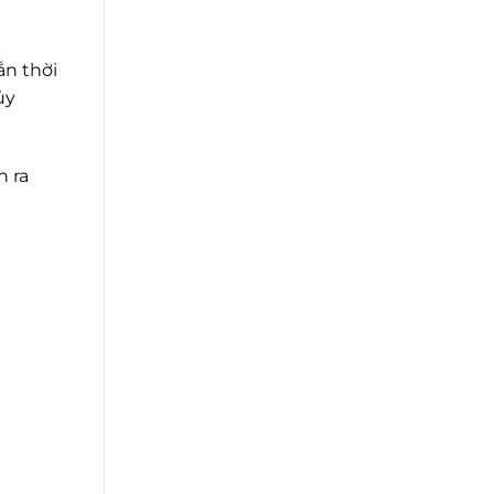
ắn thời
ủy
n ra