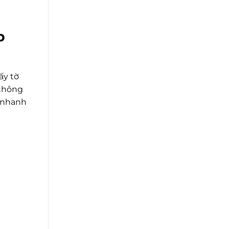
p
ấy tờ
 thông
c nhanh