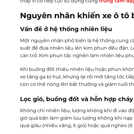
thay vì cố tiếp tục sử dụng cùng
trung tâm dạy
Nguyên nhân khiến xe ô tô b
Vấn đề ở hệ thống nhiên liệu
Một nguyên nhân phổ biến là hệ thống cung cấ
suất để đưa nhiên liệu lên kim phun đều đặn. L
cản trở. Kim phun tắc nghẽn làm nhiên liệu phu
Khi buồng đốt thiếu nhiên liệu hoặc phun không
xe tăng ga bị hụt, khựng lại rồi mới tăng tốc tiế
còn có thể nóng lên bất thường và giảm tuổi th
Lọc gió, buồng đốt và hỗn hợp chá
Không chỉ nhiên liệu, lượng không khí đi vào 
gió quá bẩn làm giảm lưu lượng không khí nạp v
quá giàu (nhiều xăng, ít gió) hoặc quá nghèo (ít