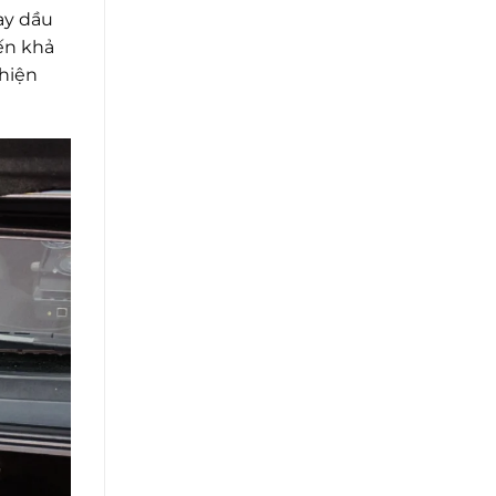
ay dầu
ến khả
 hiện