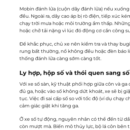
Mobin đánh lửa (cuộn dây đánh lửa) nếu xuống
đều. Ngoài ra, dây cao áp bị rò điện, tiếp xúc k
chạy trời mưa hoặc môi trường ẩm thấp. Những l
hoặc chở tải nặng vì lúc đó động cơ cần công su
Để khắc phục, chủ xe nên kiểm tra và thay bu
rung bất thường, nổ không đều hoặc đèn báo lỗ
thống đánh lửa càng sớm càng tốt.
Ly hợp, hộp số và thói quen sang s
Với xe số sàn, kỹ thuật phối hợp giữa côn và g
đủ ga, hoặc vào số không dứt khoát, xe sẽ bị g
tục. Việc đi sai cấp số so với tốc độ (ví dụ chạ
cảm giác giật khi tăng ga.
Ở xe số tự động, nguyên nhân có thể đến từ dầ
còn mượt mà. Biến mô thủy lực, bộ lá côn bên 