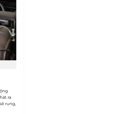
động
hát ra
sẽ rung,