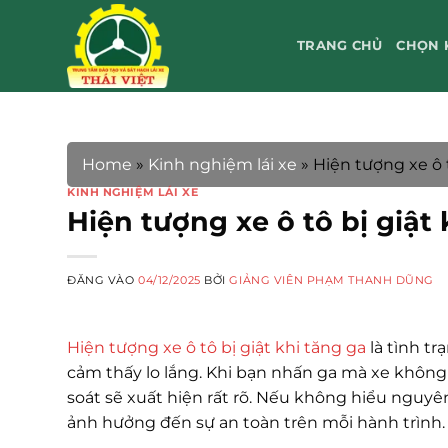
Bỏ
qua
TRANG CHỦ
CHỌN 
nội
dung
Home
»
Kinh nghiệm lái xe
»
Hiện tượng xe ô t
KINH NGHIỆM LÁI XE
Hiện tượng xe ô tô bị giật 
ĐĂNG VÀO
04/12/2025
BỞI
GIẢNG VIÊN PHẠM THANH DŨNG
Hiện tượng xe ô tô bị giật khi tăng ga
là tình tr
cảm thấy lo lắng. Khi bạn nhấn ga mà xe không 
soát sẽ xuất hiện rất rõ. Nếu không hiểu nguyên
ảnh hưởng đến sự an toàn trên mỗi hành trình.