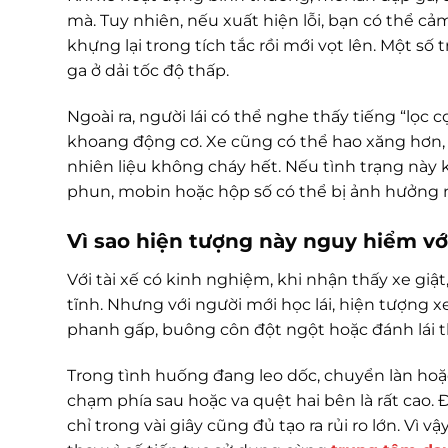
mà. Tuy nhiên, nếu xuất hiện lỗi, bạn có thể c
khựng lại trong tích tắc rồi mới vọt lên. Một s
ga ở dải tốc độ thấp.
Ngoài ra, người lái có thể nghe thấy tiếng “lọc 
khoang động cơ. Xe cũng có thể hao xăng hơn,
nhiên liệu không cháy hết. Nếu tình trạng này 
phun, mobin hoặc hộp số có thể bị ảnh hưởng 
Vì sao hiện tượng này nguy hiểm với
Với tài xế có kinh nghiệm, khi nhận thấy xe giật
tĩnh. Nhưng với người mới học lái, hiện tượng x
phanh gấp, buông côn đột ngột hoặc đánh lái t
Trong tình huống đang leo dốc, chuyển làn hoặc
chạm phía sau hoặc va quệt hai bên là rất cao. 
chỉ trong vài giây cũng đủ tạo ra rủi ro lớn. Vì