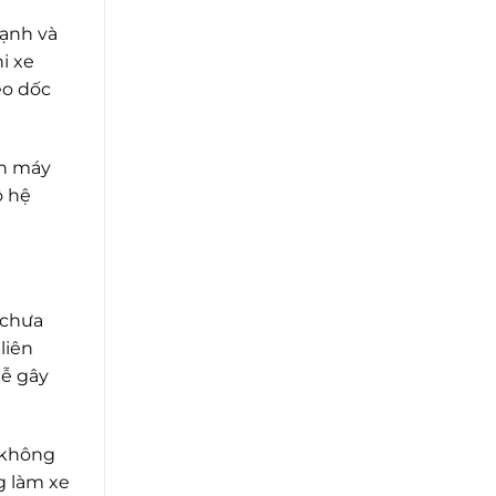
mạnh và
i xe
eo dốc
ện máy
ộ hệ
 chưa
liên
dễ gây
 không
g làm xe