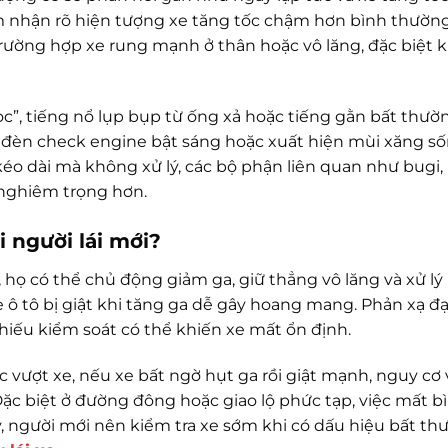
ảm nhận rõ hiện tượng xe tăng tốc chậm hơn bình thường
ố trường hợp xe rung mạnh ở thân hoặc vô lăng, đặc biệt 
cọc”, tiếng nổ lụp bụp từ ống xả hoặc tiếng gằn bất thườ
 đèn check engine bật sáng hoặc xuất hiện mùi xăng s
kéo dài mà không xử lý, các bộ phận liên quan như bugi,
nghiêm trọng hơn.
 người lái mới?
, họ có thể chủ động giảm ga, giữ thẳng vô lăng và xử lý
e ô tô bị giật khi tăng ga dễ gây hoang mang. Phản xạ đ
hiếu kiểm soát có thể khiến xe mất ổn định.
 vượt xe, nếu xe bất ngờ hụt ga rồi giật mạnh, nguy cơ 
Đặc biệt ở đường đông hoặc giao lộ phức tạp, việc mất b
 vậy, người mới nên kiểm tra xe sớm khi có dấu hiệu bất t