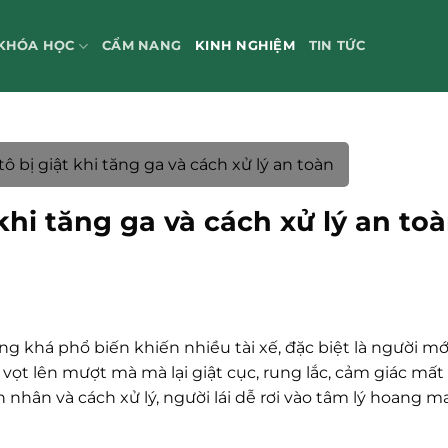
KHÓA HỌC
CẨM NANG
KINH NGHIỆM
TIN TỨC
ô bị giật khi tăng ga và cách xử lý an toàn
khi tăng ga và cách xử lý an to
ạng khá phổ biến khiến nhiều tài xế, đặc biệt là người mới 
vọt lên mượt mà mà lại giật cục, rung lắc, cảm giác mất
 nhân và cách xử lý, người lái dễ rơi vào tâm lý hoang m