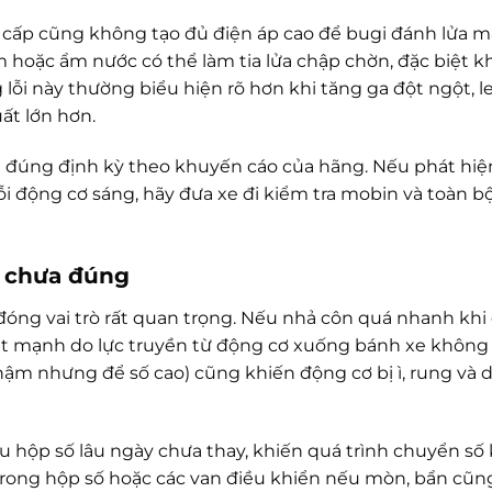
 cấp cũng không tạo đủ điện áp cao để bugi đánh lửa 
ém hoặc ẩm nước có thể làm tia lửa chập chờn, đặc biệt kh
ỗi này thường biểu hiện rõ hơn khi tăng ga đột ngột, l
ất lớn hơn.
gi đúng định kỳ theo khuyến cáo của hãng. Nếu phát hi
i động cơ sáng, hãy đưa xe đi kiểm tra mobin và toàn b
ố chưa đúng
a đóng vai trò rất quan trọng. Nếu nhả côn quá nhanh khi
iật mạnh do lực truyền từ động cơ xuống bánh xe không 
y chậm nhưng để số cao) cũng khiến động cơ bị ì, rung và 
u hộp số lâu ngày chưa thay, khiến quá trình chuyển số
trong hộp số hoặc các van điều khiển nếu mòn, bẩn cũn