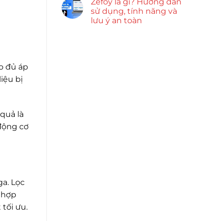
Zefoy là gì? Hướng dẫn
sử dụng, tính năng và
lưu ý an toàn
o đủ áp
iệu bị
quả là
 động cơ
ga. Lọc
n hợp
 tối ưu.