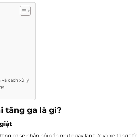
 và cách xử lý
 ga
i tăng ga là gì?
giật
 động cơ sẽ phản hồi gần như ngay lập tức và xe tăng t