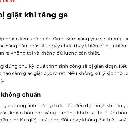
 lái xe
.
ị giật khi tăng ga
p nhiên liệu không ổn định. Bơm xăng yếu sẽ không tạ
ọc xăng bẩn hoặc lâu ngày chưa thay khiến dòng nhiên l
n ra không tơi và không đủ lượng cần thiết.
 đúng chu kỳ, quá trình sinh công sẽ bị gián đoạn. Kết 
p, tạo cảm giác giật cục rõ rệt. Nếu không xử lý kịp thời,
ọ.
y không chuẩn
động cơ cũng ảnh hưởng trực tiếp đến độ mượt khi tăng 
ào, khiến hỗn hợp xăng – không khí bị sai tỷ lệ. Khi hỗ
 xăng, nhiều gió), quá trình đốt cháy không đạt hiệu suất