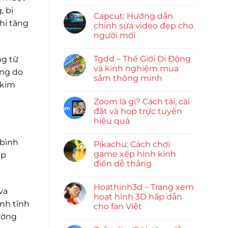
, bị
Capcut: Hướng dẫn
khi tăng
chỉnh sửa video đẹp cho
người mới
Tgdd – Thế Giới Di Động
ng từ
và kinh nghiệm mua
ống do
sắm thông minh
 kim
Zoom là gì? Cách tải, cài
đặt và họp trực tuyến
hiệu quả
 bình
Pikachu: Cách chơi
game xếp hình kinh
ạp
điển dễ thắng
Hoathinh3d – Trang xem
va
hoạt hình 3D hấp dẫn
ình tĩnh
cho fan Việt
hường