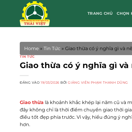
Bỏ
qua
TRANG CHỦ
CHỌN 
nội
dung
Home
»
Tin Tức
»
Giao thừa có ý nghĩa gì và 
TIN TỨC
Giao thừa có ý nghĩa gì v
ĐĂNG VÀO
19/03/2026
BỞI
GIẢNG VIÊN PHẠM THANH DŨNG
Giao thừa
là khoảnh khắc khép lại năm cũ và mở
đây không chỉ là thời điểm chuyển giao thời gi
điều tốt đẹp phía trước. Vì vậy, hiểu đúng ý n
hơn.