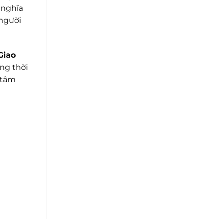
 nghĩa
 người
Giao
ồng thời
 tâm