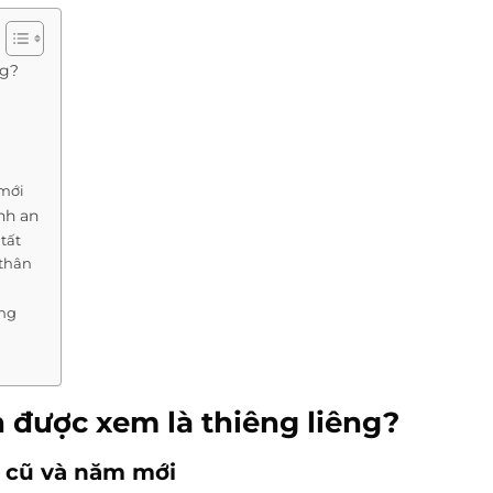
ng?
 mới
nh an
tất
 thân
ẳng
ôn được xem là thiêng liêng?
 cũ và năm mới