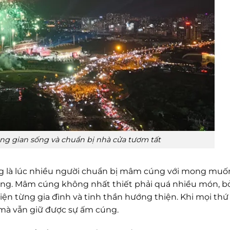
ng gian sống và chuẩn bị nhà cửa tươm tất
 là lúc nhiều người chuẩn bị mâm cúng với mong muốn
ông. Mâm cúng không nhất thiết phải quá nhiều món, bở
iện từng gia đình và tinh thần hướng thiện. Khi mọi th
 mà vẫn giữ được sự ấm cúng.