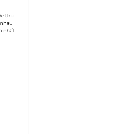
ợc thu
h nhau
ớn nhất