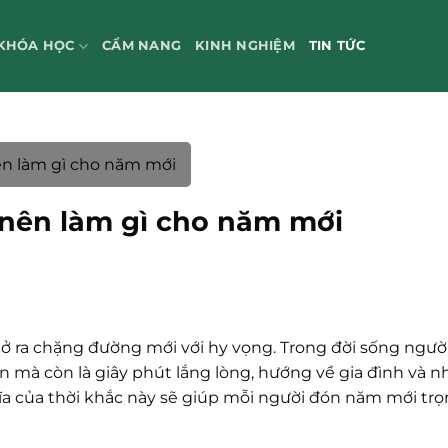
KHÓA HỌC
CẨM NANG
KINH NGHIỆM
TIN TỨC
nên làm gì cho năm mới
à nên làm gì cho năm mới
 ra chặng đường mới với hy vọng. Trong đời sống người
an mà còn là giây phút lắng lòng, hướng về gia đình và 
ghĩa của thời khắc này sẽ giúp mỗi người đón năm mới tr