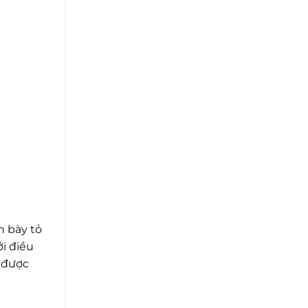
 bày tỏ
i điều
ứ được