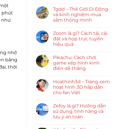
 một
Tgdd – Thế Giới Di Động
y phút
và kinh nghiệm mua
sắm thông minh
, như
Zoom là gì? Cách tải, cài
đặt và họp trực tuyến
hiệu quả
ởng nhớ
Pikachu: Cách chơi
iện bằng
game xếp hình kinh
ại, thời
điển dễ thắng
Hoathinh3d – Trang xem
hoạt hình 3D hấp dẫn
cho fan Việt
Zefoy là gì? Hướng dẫn
sử dụng, tính năng và
lưu ý an toàn