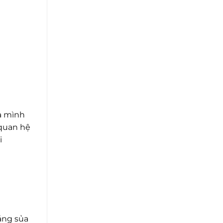
a mình
 quan hệ
i
áng sủa