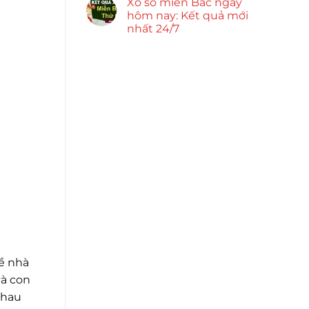
Xổ số miền Bắc ngày
hôm nay: Kết quả mới
nhất 24/7
về nhà
và con
nhau