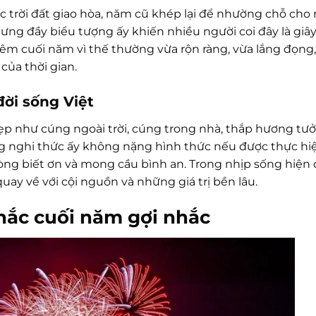
ắc trời đất giao hòa, năm cũ khép lại để nhường chỗ cho
ưng đầy biểu tượng ấy khiến nhiều người coi đây là giâ
đêm cuối năm vì thế thường vừa rộn ràng, vừa lắng đọng
của thời gian.
đời sống Việt
ẹp như cúng ngoài trời, cúng trong nhà, thắp hương tư
ng nghi thức ấy không nặng hình thức nếu được thực h
òng biết ơn và mong cầu bình an. Trong nhịp sống hiện đ
uay về với cội nguồn và những giá trị bền lâu.
khắc cuối năm gợi nhắc