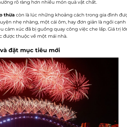
hường rõ ràng hơn nhiều món quà vật chất.
o thừa
còn là lúc những khoảng cách trong gia đình đư
chuyện nhẹ nhàng, một cái ôm, hay đơn giản là ngồi cạn
u cảm xúc đã bị guồng quay công việc che lấp. Giá trị l
c được thuộc về một mái nhà.
 và đặt mục tiêu mới