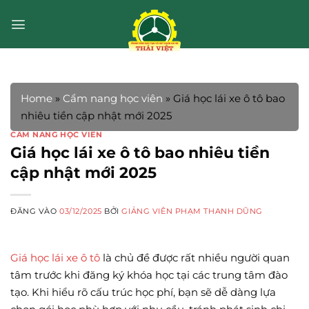
Bỏ
qua
nội
dung
Home
»
Cẩm nang học viên
»
Giá học lái xe ô tô bao
nhiêu tiền cập nhật mới 2025
CẨM NANG HỌC VIÊN
Giá học lái xe ô tô bao nhiêu tiền
cập nhật mới 2025
ĐĂNG VÀO
03/12/2025
BỞI
GIẢNG VIÊN PHẠM THANH DŨNG
Giá học lái xe ô tô
là chủ đề được rất nhiều người quan
tâm trước khi đăng ký khóa học tại các trung tâm đào
tạo. Khi hiểu rõ cấu trúc học phí, bạn sẽ dễ dàng lựa