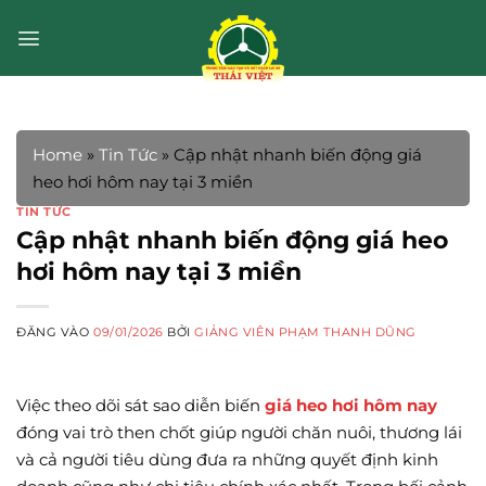
Bỏ
qua
nội
dung
Home
»
Tin Tức
»
Cập nhật nhanh biến động giá
heo hơi hôm nay tại 3 miền
TIN TỨC
Cập nhật nhanh biến động giá heo
hơi hôm nay tại 3 miền
ĐĂNG VÀO
09/01/2026
BỞI
GIẢNG VIÊN PHẠM THANH DŨNG
Việc theo dõi sát sao diễn biến
giá heo hơi hôm nay
đóng vai trò then chốt giúp người chăn nuôi, thương lái
và cả người tiêu dùng đưa ra những quyết định kinh