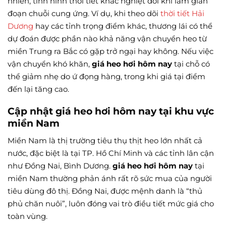
nhiên, tình hình thời tiết khắc nghiệt đôi khi làm gián
đoạn chuỗi cung ứng. Ví dụ, khi theo dõi
thời tiết Hải
Dương
hay các tỉnh trọng điểm khác, thương lái có thể
dự đoán được phần nào khả năng vận chuyển heo từ
miền Trung ra Bắc có gặp trở ngại hay không. Nếu việc
vận chuyển khó khăn,
giá heo hơi hôm nay
tại chỗ có
thể giảm nhẹ do ứ đọng hàng, trong khi giá tại điểm
đến lại tăng cao.
Cập nhật giá heo hơi hôm nay tại khu vực
miền Nam
Miền Nam là thị trường tiêu thụ thịt heo lớn nhất cả
nước, đặc biệt là tại TP. Hồ Chí Minh và các tỉnh lân cận
như Đồng Nai, Bình Dương.
giá heo hơi hôm nay
tại
miền Nam thường phản ánh rất rõ sức mua của người
tiêu dùng đô thị. Đồng Nai, được mệnh danh là “thủ
phủ chăn nuôi”, luôn đóng vai trò điều tiết mức giá cho
toàn vùng.