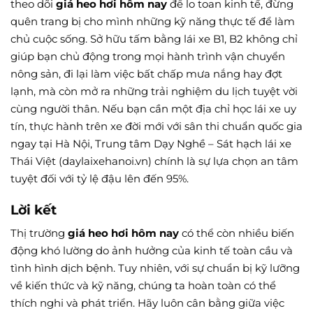
theo dõi
giá heo hơi hôm nay
để lo toan kinh tế, đừng
quên trang bị cho mình những kỹ năng thực tế để làm
chủ cuộc sống. Sở hữu tấm bằng lái xe B1, B2 không chỉ
giúp bạn chủ động trong mọi hành trình vận chuyển
nông sản, đi lại làm việc bất chấp mưa nắng hay đợt
lạnh, mà còn mở ra những trải nghiệm du lịch tuyệt vời
cùng người thân. Nếu bạn cần một địa chỉ học lái xe uy
tín, thực hành trên xe đời mới với sân thi chuẩn quốc gia
ngay tại Hà Nội, Trung tâm Dạy Nghề – Sát hạch lái xe
Thái Việt (daylaixehanoi.vn) chính là sự lựa chọn an tâm
tuyệt đối với tỷ lệ đậu lên đến 95%.
Lời kết
Thị trường
giá heo hơi hôm nay
có thể còn nhiều biến
động khó lường do ảnh hưởng của kinh tế toàn cầu và
tình hình dịch bệnh. Tuy nhiên, với sự chuẩn bị kỹ lưỡng
về kiến thức và kỹ năng, chúng ta hoàn toàn có thể
thích nghi và phát triển. Hãy luôn cân bằng giữa việc