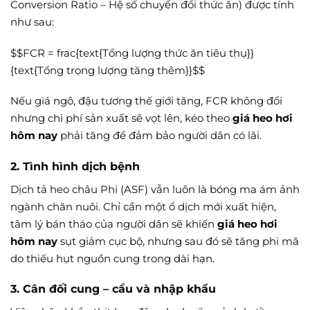
Conversion Ratio – Hệ số chuyển đổi thức ăn) được tính
như sau:
$$FCR = frac{text{Tổng lượng thức ăn tiêu thụ}}
{text{Tổng trọng lượng tăng thêm}}$$
Nếu giá ngô, đậu tương thế giới tăng, FCR không đổi
nhưng chi phí sản xuất sẽ vọt lên, kéo theo
giá heo hơi
hôm nay
phải tăng để đảm bảo người dân có lãi.
2. Tình hình dịch bệnh
Dịch tả heo châu Phi (ASF) vẫn luôn là bóng ma ám ảnh
ngành chăn nuôi. Chỉ cần một ổ dịch mới xuất hiện,
tâm lý bán tháo của người dân sẽ khiến
giá heo hơi
hôm nay
sụt giảm cục bộ, nhưng sau đó sẽ tăng phi mã
do thiếu hụt nguồn cung trong dài hạn.
3. Cân đối cung – cầu và nhập khẩu