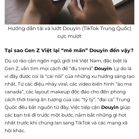
Hướng dẫn tải và lướt Douyin (TikTok Trung Quốc)
cực mượt
Tại sao Gen Z Việt lại “mê mẩn” Douyin đến vậy?
Dù có rào cản ngôn ngữ, giới trẻ Việt Nam, đặc biệt là
Gen Z, vẫn tìm mọi cách để “đu trend”
Douyin
. Lý do là
vì đây được coi là “cái nôi” của những xu hướng sáng tạo
nhất. Từ các điệu nhảy viral, các video biến hình “ảo ma
canada”, các layout makeup độc đáo cho đến phong
cách thời trang ấn tượng của các “tỷ tỷ”, “đại ca” Trung
Quốc đều bắt nguồn từ đây. Việc tiếp cận
Douyin
giúp
các bạn trẻ đi trước một bước, nắm bắt những gì hot
nhất trước khi chúng lan sang TikTok và các mạng xã
hội khác.