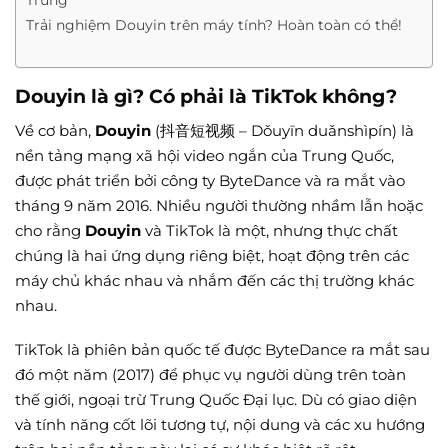
Trung
Trải nghiệm Douyin trên máy tính? Hoàn toàn có thể!
Douyin là gì? Có phải là TikTok không?
Về cơ bản,
Douyin
(抖音短视频 – Dǒuyīn duǎnshìpín) là
nền tảng mạng xã hội video ngắn của Trung Quốc,
được phát triển bởi công ty ByteDance và ra mắt vào
tháng 9 năm 2016. Nhiều người thường nhầm lẫn hoặc
cho rằng
Douyin
và TikTok là một, nhưng thực chất
chúng là hai ứng dụng riêng biệt, hoạt động trên các
máy chủ khác nhau và nhắm đến các thị trường khác
nhau.
TikTok là phiên bản quốc tế được ByteDance ra mắt sau
đó một năm (2017) để phục vụ người dùng trên toàn
thế giới, ngoại trừ Trung Quốc Đại lục. Dù có giao diện
và tính năng cốt lõi tương tự, nội dung và các xu hướng