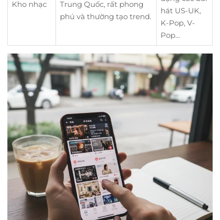
Kho nhạc
Trung Quốc, rất phong
hát US-UK,
phú và thường tạo trend.
K-Pop, V-
Pop…