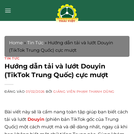
Bỏ
qua
nội
dung
Home
»
Tin Tức
»
Hướng dẫn tải và lướt Douyin
(TikTok Trung Quốc) cực mượt
TIN TỨC
Hướng dẫn tải và lướt Douyin
(TikTok Trung Quốc) cực mượt
ĐĂNG VÀO
01/02/2026
BỞI
GIẢNG VIÊN PHẠM THANH DŨNG
Bài viết này sẽ là cẩm nang toàn tập giúp bạn biết cách
tải và lướt
Douyin
(phiên bản TikTok gốc của Trung
Quốc) một cách mượt mà và dễ dàng nhất, ngay cả khi