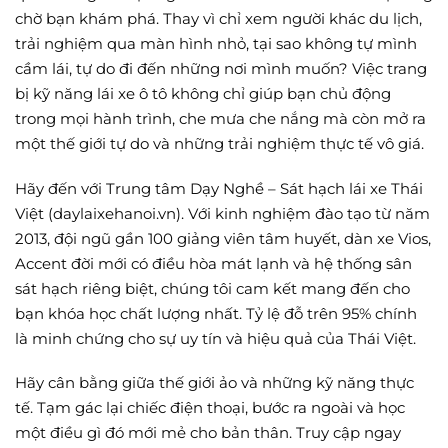
chờ bạn khám phá. Thay vì chỉ xem người khác du lịch,
trải nghiệm qua màn hình nhỏ, tại sao không tự mình
cầm lái, tự do đi đến những nơi mình muốn? Việc trang
bị kỹ năng lái xe ô tô không chỉ giúp bạn chủ động
trong mọi hành trình, che mưa che nắng mà còn mở ra
một thế giới tự do và những trải nghiệm thực tế vô giá.
Hãy đến với Trung tâm Dạy Nghề – Sát hạch lái xe Thái
Việt (daylaixehanoi.vn). Với kinh nghiệm đào tạo từ năm
2013, đội ngũ gần 100 giảng viên tâm huyết, dàn xe Vios,
Accent đời mới có điều hòa mát lạnh và hệ thống sân
sát hạch riêng biệt, chúng tôi cam kết mang đến cho
bạn khóa học chất lượng nhất. Tỷ lệ đỗ trên 95% chính
là minh chứng cho sự uy tín và hiệu quả của Thái Việt.
Hãy cân bằng giữa thế giới ảo và những kỹ năng thực
tế. Tạm gác lại chiếc điện thoại, bước ra ngoài và học
một điều gì đó mới mẻ cho bản thân. Truy cập ngay