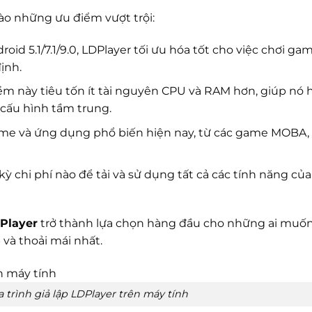
ào những ưu điểm vượt trội:
oid 5.1/7.1/9.0, LDPlayer tối ưu hóa tốt cho việc chơi gam
ịnh.
ềm này tiêu tốn ít tài nguyên CPU và RAM hơn, giúp nó 
cấu hình tầm trung.
ame và ứng dụng phổ biến hiện nay, từ các game MOBA,
ỳ chi phí nào để tải và sử dụng tất cả các tính năng của
Player
trở thành lựa chọn hàng đầu cho những ai muốn 
à thoải mái nhất.
 trình giả lập LDPlayer trên máy tính