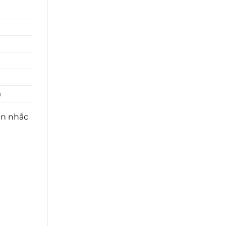
n
ân nhắc