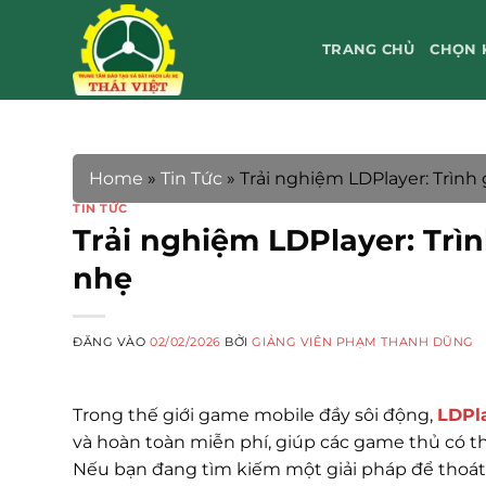
Bỏ
qua
TRANG CHỦ
CHỌN 
nội
dung
Home
»
Tin Tức
»
Trải nghiệm LDPlayer: Trình
TIN TỨC
Trải nghiệm LDPlayer: Trì
nhẹ
ĐĂNG VÀO
02/02/2026
BỞI
GIẢNG VIÊN PHẠM THANH DŨNG
Trong thế giới game mobile đầy sôi động,
LDPl
và hoàn toàn miễn phí, giúp các game thủ có t
Nếu bạn đang tìm kiếm một giải pháp để thoát