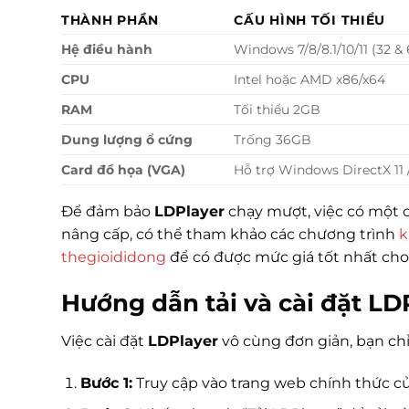
THÀNH PHẦN
CẤU HÌNH TỐI THIỂU
Hệ điều hành
Windows 7/8/8.1/10/11 (32 & 
CPU
Intel hoặc AMD x86/x64
RAM
Tối thiểu 2GB
Dung lượng ổ cứng
Trống 36GB
Card đồ họa (VGA)
Hỗ trợ Windows DirectX 11 
Để đảm bảo
LDPlayer
chạy mượt, việc có một 
nâng cấp, có thể tham khảo các chương trình
k
thegioididong
để có được mức giá tốt nhất cho 
Hướng dẫn tải và cài đặt LDP
Việc cài đặt
LDPlayer
vô cùng đơn giản, bạn chỉ
Bước 1:
Truy cập vào trang web chính thức c