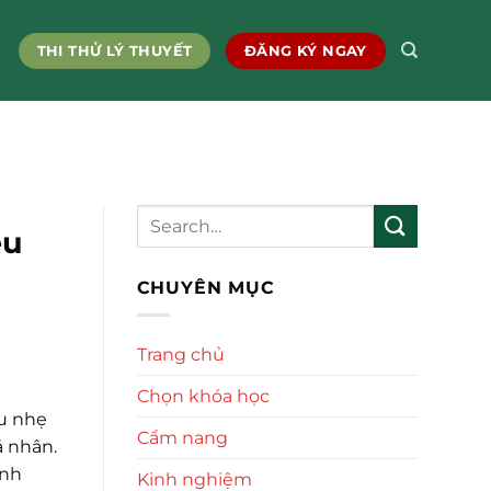
THI THỬ LÝ THUYẾT
ĐĂNG KÝ NGAY
êu
CHUYÊN MỤC
Trang chủ
Chọn khóa học
êu nhẹ
Cẩm nang
á nhân.
ình
Kinh nghiệm