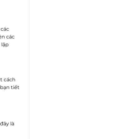
 các
ện các
 lập
ột cách
bạn tiết
đây là