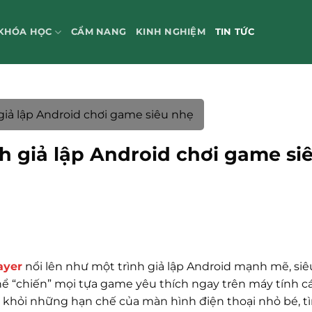
KHÓA HỌC
CẨM NANG
KINH NGHIỆM
TIN TỨC
 giả lập Android chơi game siêu nhẹ
nh giả lập Android chơi game si
ayer
nổi lên như một trình giả lập Android mạnh mẽ, si
hể “chiến” mọi tựa game yêu thích ngay trên máy tính c
 khỏi những hạn chế của màn hình điện thoại nhỏ bé, t