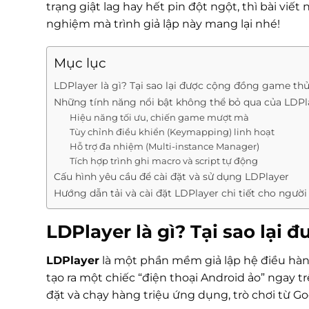
trạng giật lag hay hết pin đột ngột, thì bài viế
nghiệm mà trình giả lập này mang lại nhé!
Mục lục
LDPlayer là gì? Tại sao lại được cộng đồng game th
Những tính năng nổi bật không thể bỏ qua của LDPl
Hiệu năng tối ưu, chiến game mượt mà
Tùy chỉnh điều khiển (Keymapping) linh hoạt
Hỗ trợ đa nhiệm (Multi-instance Manager)
Tích hợp trình ghi macro và script tự động
Cấu hình yêu cầu để cài đặt và sử dụng LDPlayer
Hướng dẫn tải và cài đặt LDPlayer chi tiết cho ngườ
LDPlayer là gì? Tại sao lạ
LDPlayer
là một phần mềm giả lập hệ điều hàn
tạo ra một chiếc “điện thoại Android ảo” ngay 
đặt và chạy hàng triệu ứng dụng, trò chơi từ Go