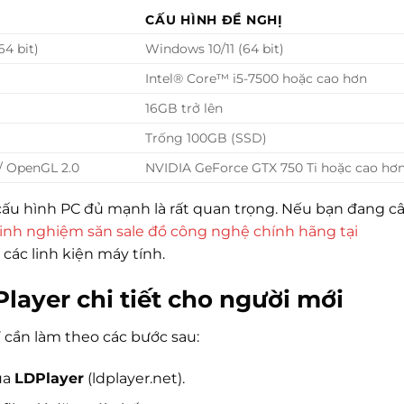
CẤU HÌNH ĐỀ NGHỊ
64 bit)
Windows 10/11 (64 bit)
Intel® Core™ i5-7500 hoặc cao hơn
16GB trở lên
Trống 100GB (SSD)
/ OpenGL 2.0
NVIDIA GeForce GTX 750 Ti hoặc cao hơ
cấu hình PC đủ mạnh là rất quan trọng. Nếu bạn đang c
inh nghiệm săn sale đồ công nghệ chính hãng tại
các linh kiện máy tính.
layer chi tiết cho người mới
 cần làm theo các bước sau:
ủa
LDPlayer
(ldplayer.net).