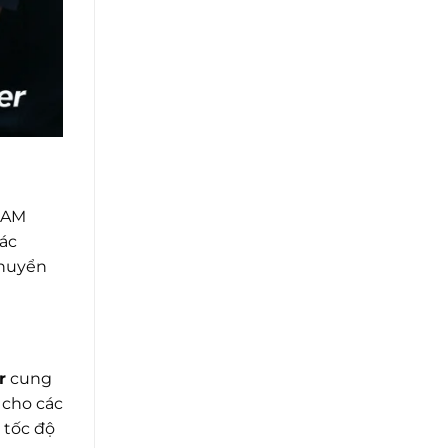
RAM
các
chuyển
r
cung
 cho các
 tốc độ