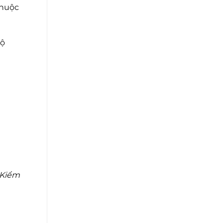
thuộc
độ
 Kiểm