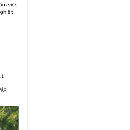
làm việc
nghiệp
).
lập,