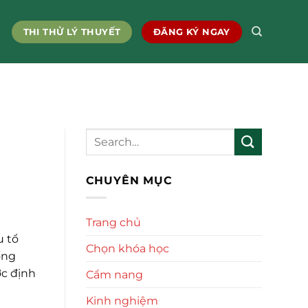
THI THỬ LÝ THUYẾT
ĐĂNG KÝ NGAY
CHUYÊN MỤC
Trang chủ
u tổ
Chọn khóa học
ống
ợc định
Cẩm nang
Kinh nghiệm