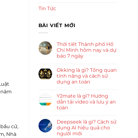
Tin Tức
BÀI VIẾT MỚI
Thời tiết Thành phố Hồ
Chí Minh hôm nay và dự
báo 7 ngày
Okking là gì? Tổng quan
tính năng và cách sử
dụng an toàn
Luật
g năm
Y2mate là gì? Hướng
dẫn tải video và lưu ý an
toàn
Deepseek là gì? Cách sử
bầu cử,
dụng AI hiệu quả cho
người mới
am, Nhà