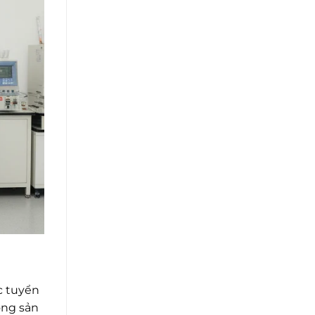
c tuyển
ộng sản