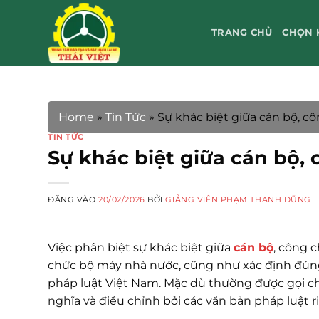
Bỏ
qua
TRANG CHỦ
CHỌN 
nội
dung
Home
»
Tin Tức
»
Sự khác biệt giữa cán bộ, c
TIN TỨC
Sự khác biệt giữa cán bộ,
ĐĂNG VÀO
20/02/2026
BỞI
GIẢNG VIÊN PHẠM THANH DŨNG
Việc phân biệt sự khác biệt giữa
cán bộ
, công 
chức bộ máy nhà nước, cũng như xác định đúng
pháp luật Việt Nam. Mặc dù thường được gọi ch
nghĩa và điều chỉnh bởi các văn bản pháp luật 