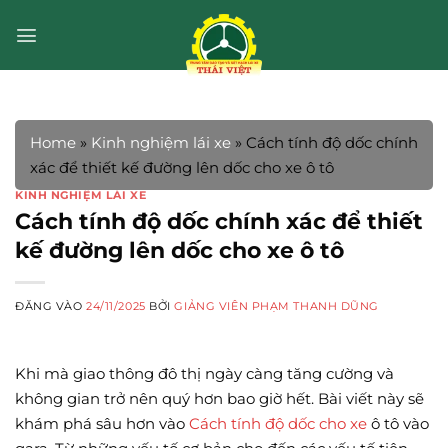
Bỏ
qua
nội
dung
Home
»
Kinh nghiệm lái xe
»
Cách tính độ dốc chính
xác để thiết kế đường lên dốc cho xe ô tô
KINH NGHIỆM LÁI XE
Cách tính độ dốc chính xác để thiết
kế đường lên dốc cho xe ô tô
ĐĂNG VÀO
24/11/2025
BỞI
GIẢNG VIÊN PHẠM THANH DŨNG
Khi mà giao thông đô thị ngày càng tăng cường và
không gian trở nên quý hơn bao giờ hết. Bài viết này sẽ
khám phá sâu hơn vào
Cách tính độ dốc cho xe
ô tô vào