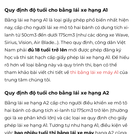
Quy định độ tuổi cho bằng lái xe hạng A1
Bằng lái xe hạng A1 là loại giấy phép phổ biến nhất hiện
nay, cấp cho người lái xe mô tô hai bánh có dung tích xi-
lanh từ 50cm3 đến dưới 175cm3 (như các dòng xe Wave,
Sirius, Vision, Air Blade…). Theo quy định, công dân Việt
Nam phải
đủ 18 tuổi trở lên
mới được phép đăng ký
học và thi sát hạch cấp giấy phép lái xe hạng A1. Để hiểu
rõ hơn về loại bằng này và quy trình thi, bạn có thể
tham khảo bài viết chi tiết về
thi bằng lái xe máy A1
của
trung tâm chúng tôi.
Quy định độ tuổi cho bằng lái xe hạng A2
Bằng lái xe hạng A2 cấp cho người điều khiển xe mô tô
hai bánh có dung tích xi-lanh từ 175cm3 trở lên (thường
gọi là xe phân khối lớn) và các loại xe quy định cho giấy
phép lái xe hạng A1. Tương tự như hạng A1, điều kiện về
việc
bao nhiêu tuổi thi bằng lái xe máy
hạng A2 cũng