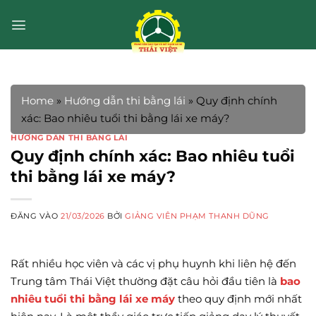
Bỏ
qua
nội
dung
Home
»
Hướng dẫn thi bằng lái
»
Quy định chính
xác: Bao nhiêu tuổi thi bằng lái xe máy?
HƯỚNG DẪN THI BẰNG LÁI
Quy định chính xác: Bao nhiêu tuổi
thi bằng lái xe máy?
ĐĂNG VÀO
21/03/2026
BỞI
GIẢNG VIÊN PHẠM THANH DŨNG
Rất nhiều học viên và các vị phụ huynh khi liên hệ đến
Trung tâm Thái Việt thường đặt câu hỏi đầu tiên là
bao
nhiêu tuổi thi bằng lái xe máy
theo quy định mới nhất