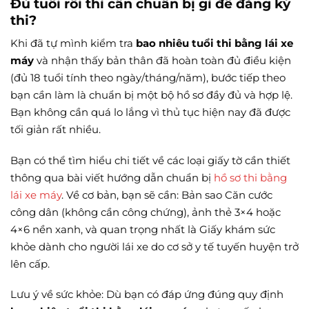
Đủ tuổi rồi thì cần chuẩn bị gì để đăng ký
thi?
Khi đã tự mình kiểm tra
bao nhiêu tuổi thi bằng lái xe
máy
và nhận thấy bản thân đã hoàn toàn đủ điều kiện
(đủ 18 tuổi tính theo ngày/tháng/năm), bước tiếp theo
bạn cần làm là chuẩn bị một bộ hồ sơ đầy đủ và hợp lệ.
Bạn không cần quá lo lắng vì thủ tục hiện nay đã được
tối giản rất nhiều.
Bạn có thể tìm hiểu chi tiết về các loại giấy tờ cần thiết
thông qua bài viết hướng dẫn chuẩn bị
hồ sơ thi bằng
lái xe máy
. Về cơ bản, bạn sẽ cần: Bản sao Căn cước
công dân (không cần công chứng), ảnh thẻ 3×4 hoặc
4×6 nền xanh, và quan trọng nhất là Giấy khám sức
khỏe dành cho người lái xe do cơ sở y tế tuyến huyện trở
lên cấp.
Lưu ý về sức khỏe: Dù bạn có đáp ứng đúng quy định