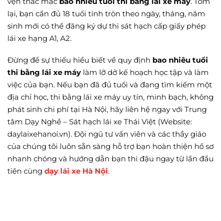
vẹn thắc mắc
bao nhiêu tuổi thi bằng lái xe máy
. Tóm
lại, bạn cần đủ 18 tuổi tính tròn theo ngày, tháng, năm
sinh mới có thể đăng ký dự thi sát hạch cấp giấy phép
lái xe hạng A1, A2.
Đừng để sự thiếu hiểu biết về quy định
bao nhiêu tuổi
thi bằng lái xe máy
làm lỡ dở kế hoạch học tập và làm
việc của bạn. Nếu bạn đã đủ tuổi và đang tìm kiếm một
địa chỉ học, thi bằng lái xe máy uy tín, minh bạch, không
phát sinh chi phí tại Hà Nội, hãy liên hệ ngay với Trung
tâm Dạy Nghề – Sát hạch lái xe Thái Việt (Website:
daylaixehanoi.vn). Đội ngũ tư vấn viên và các thầy giáo
của chúng tôi luôn sẵn sàng hỗ trợ bạn hoàn thiện hồ sơ
nhanh chóng và hướng dẫn bạn thi đậu ngay từ lần đầu
tiên cùng
dạy lái xe Hà Nội
.