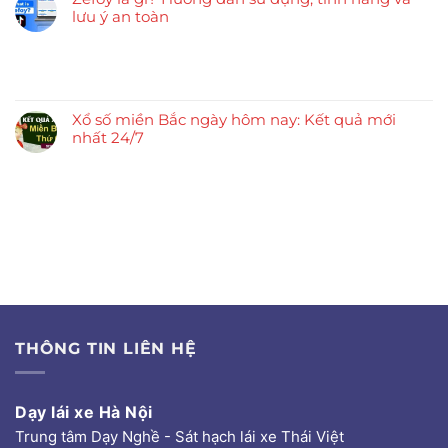
lưu ý an toàn
Xổ số miền Bắc ngày hôm nay: Kết quả mới
nhất 24/7
THÔNG TIN LIÊN HỆ
Dạy lái xe Hà Nội
Trung tâm Dạy Nghề - Sát hạch lái xe Thái Việt