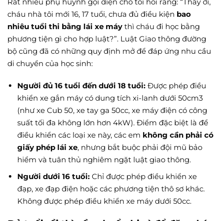
Rất nhiều phụ huynh gọi điện cho tôi hỏi rằng: “Thầy ơi,
cháu nhà tôi mới 16, 17 tuổi, chưa đủ điều kiện
bao
nhiêu tuổi thi bằng lái xe máy
thì cháu đi học bằng
phương tiện gì cho hợp luật?”. Luật Giao thông đường
bộ cũng đã có những quy định mở để đáp ứng nhu cầu
di chuyển của học sinh:
Người đủ 16 tuổi đến dưới 18 tuổi:
Được phép điều
khiển xe gắn máy có dung tích xi-lanh dưới 50cm3
(như xe Cub 50, xe tay ga 50cc, xe máy điện có công
suất tối đa không lớn hơn 4kW). Điểm đặc biệt là để
điều khiển các loại xe này, các em
không cần phải có
giấy phép lái xe
, nhưng bắt buộc phải đội mũ bảo
hiểm và tuân thủ nghiêm ngặt luật giao thông.
Người dưới 16 tuổi:
Chỉ được phép điều khiển xe
đạp, xe đạp điện hoặc các phương tiện thô sơ khác.
Không được phép điều khiển xe máy dưới 50cc.