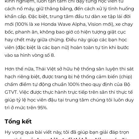
kinh nghiệm, luôn tận tâm chỉ dạy từng học viên từ
cách nổ máy, giữ thăng bằng, đến cách xử lý tình huống
khẩn cấp. Đặc biệt, trung tâm đầu tư dàn xe tập lái đời
mới (100% là xe Honda Wave Alpha, Vision mới), xe chạy
bốc, phanh ăn, không bao giờ có hiện tượng giật cục
hay chết máy giữa chừng. Điều này giúp các bạn học
viên (đặc biệt là các bạn nữ) hoàn toàn tự tin khi bước
vào sa hình vòng số 8.
Hơn thế nữa, Thái Việt sở hữu hệ thống sân luyện thi sát
hạch riêng biệt, được trang bị hệ thống cảm biến (chip)
chấm điểm tự động chuẩn 100% theo quy định của Bộ
GTVT. Việc được thực hành trực tiếp trên sân thi thực tế
giúp tỷ lệ học viên đậu tại trung tâm chúng tôi luôn duy
trì ở mức trên 95%.
Tổng kết
Hy vọng qua bài viết này, tôi đã giúp bạn giải đáp trọn