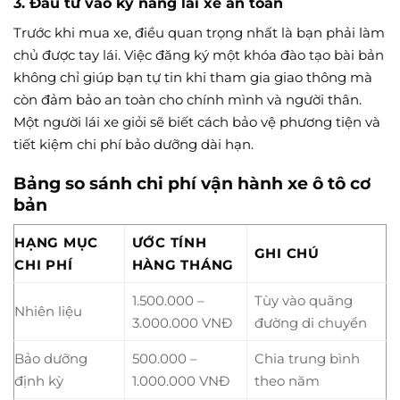
3. Đầu tư vào kỹ năng lái xe an toàn
Trước khi mua xe, điều quan trọng nhất là bạn phải làm
chủ được tay lái. Việc đăng ký một khóa đào tạo bài bản
không chỉ giúp bạn tự tin khi tham gia giao thông mà
còn đảm bảo an toàn cho chính mình và người thân.
Một người lái xe giỏi sẽ biết cách bảo vệ phương tiện và
tiết kiệm chi phí bảo dưỡng dài hạn.
Bảng so sánh chi phí vận hành xe ô tô cơ
bản
HẠNG MỤC
ƯỚC TÍNH
GHI CHÚ
CHI PHÍ
HÀNG THÁNG
1.500.000 –
Tùy vào quãng
Nhiên liệu
3.000.000 VNĐ
đường di chuyển
Bảo dưỡng
500.000 –
Chia trung bình
định kỳ
1.000.000 VNĐ
theo năm