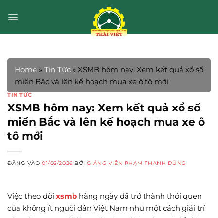
Bỏ
qua
nội
dung
Home
»
Tin Tức
»
XSMB hôm nay: Xem kết quả xổ số
miền Bắc và lên kế hoạch mua xe ô tô mới
TIN TỨC
XSMB hôm nay: Xem kết quả xổ số
miền Bắc và lên kế hoạch mua xe ô
tô mới
ĐĂNG VÀO
01/05/2026
BỞI
GIẢNG VIÊN PHẠM THANH DŨNG
Việc theo dõi
xsmb
hàng ngày đã trở thành thói quen
của không ít người dân Việt Nam như một cách giải trí