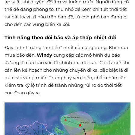
áp suất khí quyển, độ ẩm và lượng mưa. Người dùng có
thể dễ dàng phóng to, thu nhỏ để xem chi tiết thời tiết
tại bất kỳ vị trí nào trên bản đồ, từ con phố bạn đang ở
cho đến các vùng biển xa xôi.
Tính năng theo dõi bão và áp thấp nhiệt đới
Đây là tính năng “ăn tiền” nhất của ứng dụng. Khi mùa
mưa bão đến,
Windy
cung cấp các mô hình dự báo
đường đi của bão với độ chính xác rất cao. Các tài xế khi
cần lên kế hoạch cho những chuyến đi xa, đặc biệt là đi
qua các vùng miền Trung hay ven biển, chắc chắn cần
kiểm tra kỹ lộ trình để tránh những rủi ro do thời tiết
cực đoan gây ra.