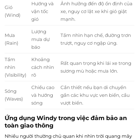
Hướng và
Ảnh hưởng đến độ ổn định của
Gió
vận tốc
xe, nguy cơ lật xe khi gió giật
(Wind)
gió
mạnh.
Lượng
Mưa
Tầm nhìn hạn chế, đường trơn
mưa dự
(Rain)
trượt, nguy cơ ngập úng.
báo
Tầm
Khoảng
Rất quan trọng khi lái xe trong
nhìn
cách nhìn
sương mù hoặc mưa lớn.
(Visibility)
rõ
Chiều cao
Cần thiết nếu bạn di chuyển
Sóng
và hướng
gần các khu vực ven biển, cầu
(Waves)
sóng
vượt biển.
Ứng dụng Windy trong việc đảm bảo an
toàn giao thông
Nhiều người thường chủ quan khi nhìn trời quang mây