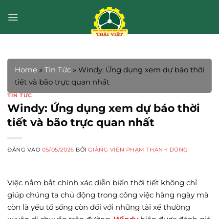
Bỏ
qua
nội
dung
Home
»
Tin Tức
»
Windy: Ứng dụng xem dự báo thời
tiết và bão trực quan nhất
TIN TỨC
Windy: Ứng dụng xem dự báo thời
tiết và bão trực quan nhất
ĐĂNG VÀO
05/05/2026
BỞI
GIẢNG VIÊN PHẠM THANH DŨNG
Việc nắm bắt chính xác diễn biến thời tiết không chỉ
giúp chúng ta chủ động trong công việc hàng ngày mà
còn là yếu tố sống còn đối với những tài xế thường