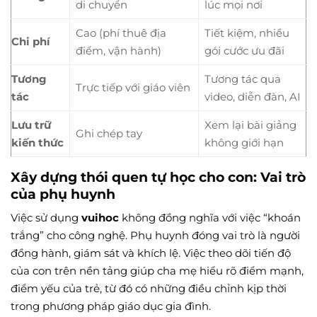
di chuyển
lúc mọi nơi
Cao (phí thuê địa
Tiết kiệm, nhiều
Chi phí
điểm, vận hành)
gói cước ưu đãi
Tương
Tương tác qua
Trực tiếp với giáo viên
tác
video, diễn đàn, AI
Lưu trữ
Xem lại bài giảng
Ghi chép tay
kiến thức
không giới hạn
Xây dựng thói quen tự học cho con: Vai trò
của phụ huynh
Việc sử dụng
vuihoc
không đồng nghĩa với việc “khoán
trắng” cho công nghệ. Phụ huynh đóng vai trò là người
đồng hành, giám sát và khích lệ. Việc theo dõi tiến độ
của con trên nền tảng giúp cha mẹ hiểu rõ điểm mạnh,
điểm yếu của trẻ, từ đó có những điều chỉnh kịp thời
trong phương pháp giáo dục gia đình.