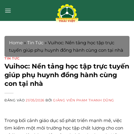
Bỏ
qua
nội
dung
Home
»
Tin Tức
»
Vuihoc: Nền tảng học tập trực
tuyến giúp phụ huynh đồng hành cùng con tại nhà
TIN TỨC
Vuihoc: Nền tảng học tập trực tuyến
giúp phụ huynh đồng hành cùng
con tại nhà
ĐĂNG VÀO
21/05/2026
BỞI
GIẢNG VIÊN PHẠM THANH DŨNG
Trong bối cảnh giáo dục số phát triển mạnh mẽ, việc
tìm kiếm một môi trường học tập chất lượng cho con