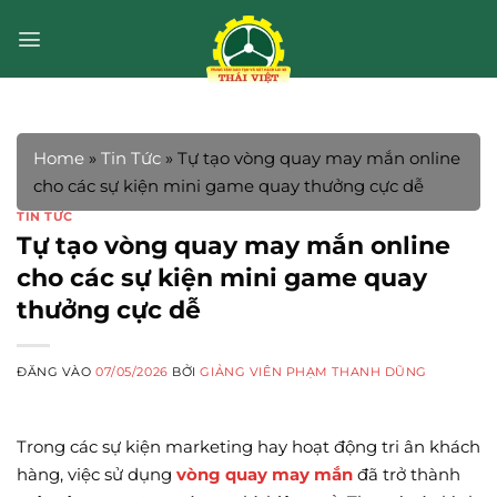
Bỏ
qua
nội
dung
Home
»
Tin Tức
»
Tự tạo vòng quay may mắn online
cho các sự kiện mini game quay thưởng cực dễ
TIN TỨC
Tự tạo vòng quay may mắn online
cho các sự kiện mini game quay
thưởng cực dễ
ĐĂNG VÀO
07/05/2026
BỞI
GIẢNG VIÊN PHẠM THANH DŨNG
Trong các sự kiện marketing hay hoạt động tri ân khách
hàng, việc sử dụng
vòng quay may mắn
đã trở thành