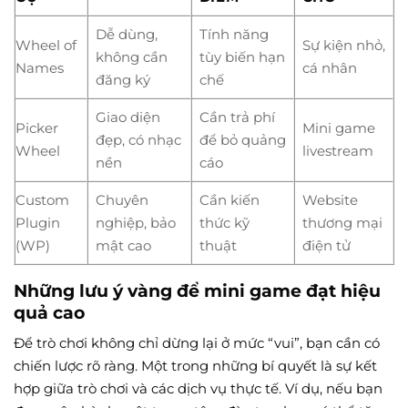
Dễ dùng,
Tính năng
Wheel of
Sự kiện nhỏ,
không cần
tùy biến hạn
Names
cá nhân
đăng ký
chế
Giao diện
Cần trả phí
Picker
Mini game
đẹp, có nhạc
để bỏ quảng
Wheel
livestream
nền
cáo
Custom
Chuyên
Cần kiến
Website
Plugin
nghiệp, bảo
thức kỹ
thương mại
(WP)
mật cao
thuật
điện tử
Những lưu ý vàng để mini game đạt hiệu
quả cao
Để trò chơi không chỉ dừng lại ở mức “vui”, bạn cần có
chiến lược rõ ràng. Một trong những bí quyết là sự kết
hợp giữa trò chơi và các dịch vụ thực tế. Ví dụ, nếu bạn