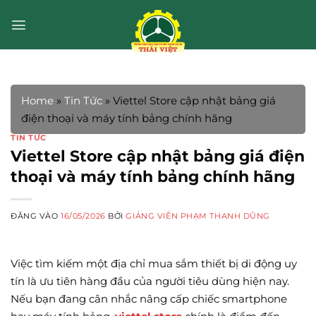
Bỏ
qua
nội
dung
Home
»
Tin Tức
»
Viettel Store cập nhật bảng giá
điện thoại và máy tính bảng chính hãng
TIN TỨC
Viettel Store cập nhật bảng giá điện
thoại và máy tính bảng chính hãng
ĐĂNG VÀO
16/05/2026
BỞI
GIẢNG VIÊN PHẠM THANH DŨNG
Việc tìm kiếm một địa chỉ mua sắm thiết bị di động uy
tín là ưu tiên hàng đầu của người tiêu dùng hiện nay.
Nếu bạn đang cân nhắc nâng cấp chiếc smartphone