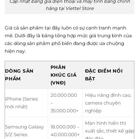
Cập nhật bảng giá điện thoại và máy tính bảng chính
hãng tại Viettel Store
Giá cả sản phẩm tại đây luôn có sự cạnh tranh mạnh
mẽ. Dưới đây là bảng tổng hợp mức giá trung bình của
các dòng sản phẩm phổ biến đang được ưa chuộng
hiện nay:
PHÂN
DÒNG SẢN
ĐẶC ĐIỂM NỔI
KHÚC GIÁ
PHẨM
BẬT
(VNĐ)
20.000.000
Hiệu năng đỉnh cao,
iPhone (Series
–
camera chuyên
mới nhất)
35.000.000+
nghiệp
Màn hình hiển thị
Samsung Galaxy
18.000.000 –
xuất sắc, thiết kế gập
S/Z Series
40.000.000+
độc đáo