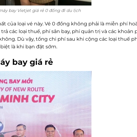
y bay Vietjet giá rẻ 0 đồng đi du lịch
hất của loại vé này. Vé 0 đồng không phải là miễn phí ho
i trả các loại thuế, phí sân bay, phí quản trị và các khoản
ông. Dù vậy, tổng chi phí sau khi cộng các loại thuế ph
biệt là khi bạn đặt sớm.
áy bay giá rẻ