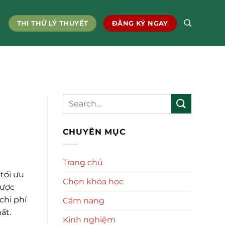
THI THỬ LÝ THUYẾT
ĐĂNG KÝ NGAY
CHUYÊN MỤC
Trang chủ
 tối ưu
Chọn khóa học
được
chi phí
Cẩm nang
ất.
Kinh nghiệm