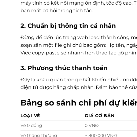
máy tính có kết nối mạng ổn định, tốc độ cao. T
bạn mất cơ hội trong tích tắc.
2. Chuẩn bị thông tin cá nhân
Đừng để đến lúc trang web load thành công mới
soạn sẵn một file ghi chú bao gồm: Họ tên, ngày 
Việc copy-paste sẽ nhanh hơn thao tác gõ phím
3. Phương thức thanh toán
Đây là khâu quan trọng nhất khiến nhiều người t
điện tử được hãng chấp nhận. Đảm bảo thẻ của 
Bảng so sánh chi phí dự kiế
LOẠI VÉ
GIÁ CƠ BẢN
Vé 0 đồng
0 VNĐ
Vé thông thường
~ 800.000 VNĐ