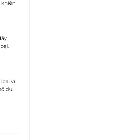
ể khiến
Hãy
oại.
oại ví
số dư.