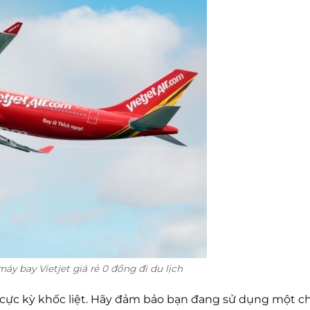
y bay Vietjet giá rẻ 0 đồng đi du lịch
ực kỳ khốc liệt. Hãy đảm bảo bạn đang sử dụng một c