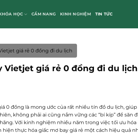
KHÓA HỌC
CẨM NANG
KINH NGHIỆM
TIN TỨC
tjet giá rẻ 0 đồng đi du lịch
ietjet giá rẻ 0 đồng đi du lịch
giá 0 đồng là mong ước của rất nhiều tín đồ du lịch, giúp
nhiên, không phải ai cũng nắm vững các “bí kíp” để săn 
hãng. Với kinh nghiệm nhiều năm trong việc tối ưu hóa 
 bạn hiện thực hóa giấc mơ bay giá rẻ một cách hiệu quả nh