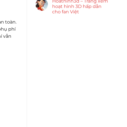
Hoathinh3d – Trang xem
hoạt hình 3D hấp dẫn
cho fan Việt
àn toàn.
 phụ phí
í vẫn