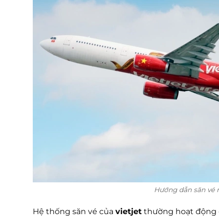
Hướng dẫn săn vé má
Hệ thống săn vé của
vietjet
thường hoạt động c