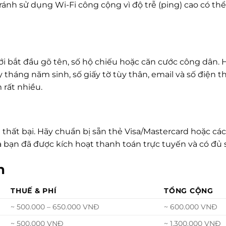
ránh sử dụng Wi-Fi công cộng vì độ trễ (ping) cao có th
 bắt đầu gõ tên, số hộ chiếu hoặc căn cước công dân. 
tháng năm sinh, số giấy tờ tùy thân, email và số điện th
 rất nhiều.
hất bại. Hãy chuẩn bị sẵn thẻ Visa/Mastercard hoặc các l
bạn đã được kích hoạt thanh toán trực tuyến và có đủ 
n
THUẾ & PHÍ
TỔNG CỘNG
~ 500.000 – 650.000 VNĐ
~ 600.000 VNĐ
~ 500.000 VNĐ
~ 1.300.000 VNĐ