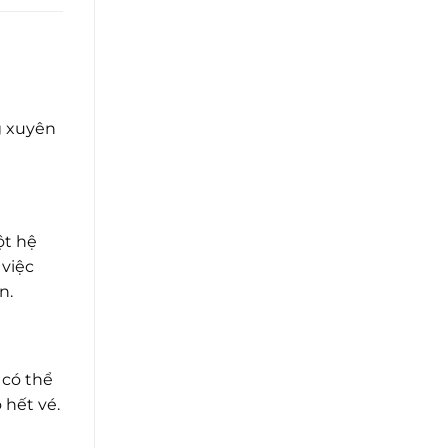
g xuyên
ột hệ
 việc
n.
 có thể
 hết vé.