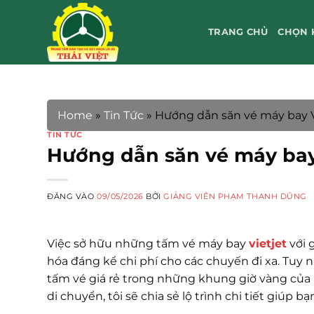
Bỏ
qua
TRANG CHỦ
CHỌN 
nội
dung
Home
»
Tin Tức
»
Hướng dẫn săn vé máy bay Vie
TIN TỨC
Hướng dẫn săn vé máy bay V
ĐĂNG VÀO
09/05/2026
BỞI
GIẢNG VIÊN PHẠM THANH DŨNG
Việc sở hữu những tấm vé máy bay
vietjet
với 
hóa đáng kể chi phí cho các chuyến đi xa. Tuy 
tấm vé giá rẻ trong những khung giờ vàng của 
di chuyển, tôi sẽ chia sẻ lộ trình chi tiết giúp