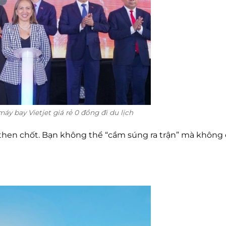
y bay Vietjet giá rẻ 0 đồng đi du lịch
ố then chốt. Bạn không thể “cầm súng ra trận” mà không