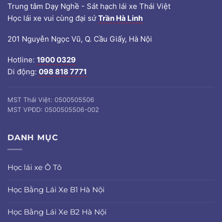
Trung tâm Dạy Nghề - Sát hạch lái xe Thái Việt
Học lái xe vui cùng đại sứ
Trần Hà Linh
201 Nguyễn Ngọc Vũ, Q. Cầu Giấy, Hà Nội
Hotline:
1900 0329
Di động:
098 818 7771
MST Thái Việt: 0500505506
MST VPĐD: 0500505506-002
DANH MỤC
Học lái xe Ô Tô
Học Bằng Lái Xe B1 Hà Nội
Học Bằng Lái Xe B2 Hà Nội