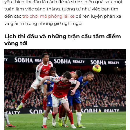
yêu thích thi đấu là cách để xả stress hiệu quả sau một
tuần làm việc căng thẳng, tương tự như việc bạn tìm
đến các
trò chơi mô phỏng lái xe
để rèn luyện phản xạ
và giải trí trong những giờ nghỉ ngơi.
Lịch thi đấu và những trận cầu tâm điểm
vòng tới