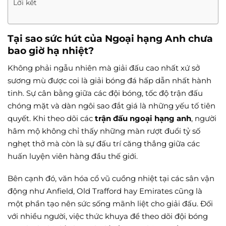
Lời kết
Tại sao sức hút của Ngoại hạng Anh chưa
bao giờ hạ nhiệt?
Không phải ngẫu nhiên mà giải đấu cao nhất xứ sở
sương mù được coi là giải bóng đá hấp dẫn nhất hành
tinh. Sự cân bằng giữa các đội bóng, tốc độ trận đấu
chóng mặt và dàn ngôi sao đắt giá là những yếu tố tiên
quyết. Khi theo dõi các
trận đấu ngoại hạng anh
, người
hâm mộ không chỉ thấy những màn rượt đuổi tỷ số
nghẹt thở mà còn là sự đấu trí căng thẳng giữa các
huấn luyện viên hàng đầu thế giới.
Bên cạnh đó, văn hóa cổ vũ cuồng nhiệt tại các sân vận
động như Anfield, Old Trafford hay Emirates cũng là
một phần tạo nên sức sống mãnh liệt cho giải đấu. Đối
với nhiều người, việc thức khuya để theo dõi đội bóng