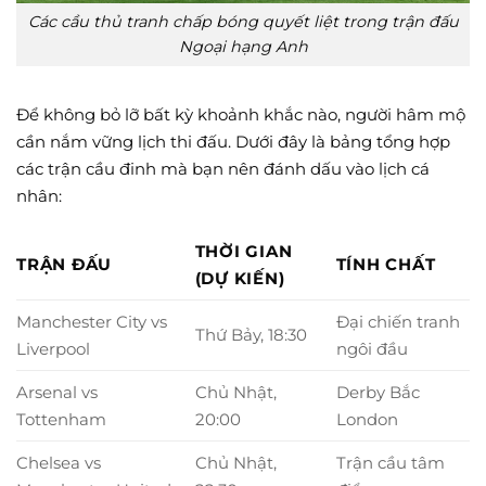
Các cầu thủ tranh chấp bóng quyết liệt trong trận đấu
Ngoại hạng Anh
Để không bỏ lỡ bất kỳ khoảnh khắc nào, người hâm mộ
cần nắm vững lịch thi đấu. Dưới đây là bảng tổng hợp
các trận cầu đinh mà bạn nên đánh dấu vào lịch cá
nhân:
THỜI GIAN
TRẬN ĐẤU
TÍNH CHẤT
(DỰ KIẾN)
Manchester City vs
Đại chiến tranh
Thứ Bảy, 18:30
Liverpool
ngôi đầu
Arsenal vs
Chủ Nhật,
Derby Bắc
Tottenham
20:00
London
Chelsea vs
Chủ Nhật,
Trận cầu tâm