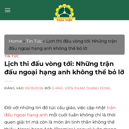
Bỏ
qua
nội
dung
Home
»
Tin Tức
»
Lịch thi đấu vòng tới: Những trận
đấu ngoại hạng anh không thể bỏ lỡ
TIN TỨC
Lịch thi đấu vòng tới: Những trận
đấu ngoại hạng anh không thể bỏ lỡ
ĐĂNG VÀO
05/05/2026
BỞI
GIẢNG VIÊN PHẠM THANH DŨNG
Đối với những tín đồ túc cầu giáo, việc cập nhật
trận
đấu ngoại hạng anh
mỗi cuối tuần không chỉ là thói
quen giải trí mà còn là món ăn tinh thần không thể