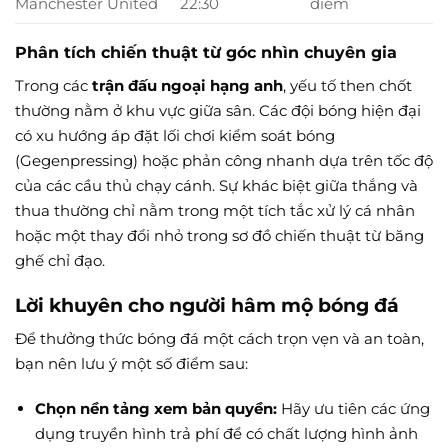
Manchester United
22:30
điểm
Phân tích chiến thuật từ góc nhìn chuyên gia
Trong các
trận đấu ngoại hạng anh
, yếu tố then chốt
thường nằm ở khu vực giữa sân. Các đội bóng hiện đại
có xu hướng áp đặt lối chơi kiểm soát bóng
(Gegenpressing) hoặc phản công nhanh dựa trên tốc độ
của các cầu thủ chạy cánh. Sự khác biệt giữa thắng và
thua thường chỉ nằm trong một tích tắc xử lý cá nhân
hoặc một thay đổi nhỏ trong sơ đồ chiến thuật từ băng
ghế chỉ đạo.
Lời khuyên cho người hâm mộ bóng đá
Để thưởng thức bóng đá một cách trọn vẹn và an toàn,
bạn nên lưu ý một số điểm sau:
Chọn nền tảng xem bản quyền:
Hãy ưu tiên các ứng
dụng truyền hình trả phí để có chất lượng hình ảnh