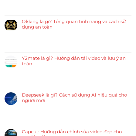
Okking là gì? Tổng quan tính năng và cách sử
dụng an toàn
Y2mate là gì? Hướng dẫn tải video và lưu ý an
toàn
Deepseek là gì? Cách sử dụng AI hiệu quả cho
người mới
Capcut: Hướng dẫn chỉnh sửa video đẹp cho