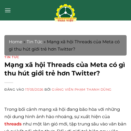
Bỏ
qua
nội
dung
Home
»
Tin Tức
»
Mạng xã hội Threads của Meta có
gì thu hút giới trẻ hơn Twitter?
TIN TỨC
Mạng xã hội Threads của Meta có gì
thu hút giới trẻ hơn Twitter?
ĐĂNG VÀO
17/05/2026
BỞI
GIẢNG VIÊN PHẠM THANH DŨNG
Trong bối cảnh mạng xã hội đang bão hòa với những
nội dung hình ảnh hào nhoáng, sự xuất hiện của
threads
như một làn gió mới, tập trung sâu vào văn bản