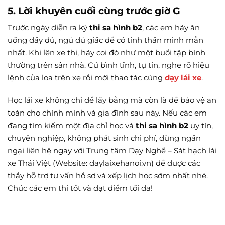
5. Lời khuyên cuối cùng trước giờ G
Trước ngày diễn ra kỳ
thi sa hình b2
, các em hãy ăn
uống đầy đủ, ngủ đủ giấc để có tinh thần minh mẫn
nhất. Khi lên xe thi, hãy coi đó như một buổi tập bình
thường trên sân nhà. Cứ bình tĩnh, tự tin, nghe rõ hiệu
lệnh của loa trên xe rồi mới thao tác cùng
dạy lái xe
.
Học lái xe không chỉ để lấy bằng mà còn là để bảo vệ an
toàn cho chính mình và gia đình sau này. Nếu các em
đang tìm kiếm một địa chỉ học và
thi sa hình b2
uy tín,
chuyên nghiệp, không phát sinh chi phí, đừng ngần
ngại liên hệ ngay với Trung tâm Dạy Nghề – Sát hạch lái
xe Thái Việt (Website: daylaixehanoi.vn) để được các
thầy hỗ trợ tư vấn hồ sơ và xếp lịch học sớm nhất nhé.
Chúc các em thi tốt và đạt điểm tối đa!