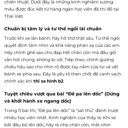
chiến thuật. Dưới đây là những kinh nghiệm xương
máu được đúc kết từ hàng ngàn học viên đã thi đỗ tại
Thái Việt.
Chuẩn bị tâm lý và tư thế ngồi lái chuẩn
Trước khi xe lăn bánh, hãy hít thở thật sâu. Tư thế ngồi
quyết định tầm nhìn và khả năng phản xạ của các em.
Hãy chỉnh ghế sao cho đạp hết chân côn mà đầu gối
vẫn hơi chùng, không bị với. Tiếp theo, chỉnh gương
chiếu hậu sao cho nhìn rõ được tay nắm cửa lùi và vệt
bánh xe phía sau. Đây là yếu tố then chốt để canh vạch
chính xác khi
thi sa hình b2
.
Tuyệt chiêu vượt qua bài “Đề pa lên dốc” (Dừng
và khởi hành xe ngang dốc)
Trong 11 bài thi, “Đề pa lên dốc” là “sát thủ” đánh trượt
nhiều học viên nhất. Kinh nghiệm của thầy là: Khi xe
bắt đầu bò lên dốc, hãy rà nhẹ chân côn, mắt nhìn