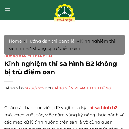
Bỏ
qua
nội
dung
Home
»
Hướng dẫn thi bằng lái
»
Kinh nghiệm thi
sa hình B2 không bị trừ điểm oan
HƯỚNG DẪN THI BẰNG LÁI
Kinh nghiệm thi sa hình B2 không
bị trừ điểm oan
ĐĂNG VÀO
06/02/2026
BỞI
GIẢNG VIÊN PHẠM THANH DŨNG
Chào các bạn học viên, để vượt qua kỳ
thi sa hình b2
một cách xuất sắc, việc nắm vững kỹ năng thực hành và
các mẹo xử lý tình huống trên sân là vô cùng quan