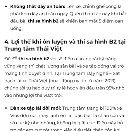
Không thắt dây an toàn:
Lên xe, chỉnh ghế xong là
phải kéo dây an toàn ngay. Quên thao tác này khi bắt
đầu bài
thi sa hình b2
sẽ khiến bạn mất 5 điểm oan
uổng.
4. Lợi thế khi ôn luyện và thi sa hình B2 tại
Trung tâm Thái Việt
Để đỗ
thi sa hình b2
với số điểm cao, ngoài kỹ năng
vững vàng thì chất lượng sân bãi và xe tập đóng vai trò
mang tính quyết định. Tại Trung tâm Dạy Nghề – Sát
hạch lái xe Thái Việt (hoạt động uy tín từ năm 2013),
chúng tôi tự hào duy trì tỷ lệ học viên đậu trên 95% nhờ
vào những lợi thế vượt trội:
Dàn xe tập lái đời mới:
Trung tâm trang bị 100% xe
Vios đời mới, máy lạnh êm ái, đặc biệt là chân côn và
số cực kỳ nhẹ nhàng, không bị giật cục. Điều này hỗ
trợ các em cực tốt trong việc điều tiết chân côn khi