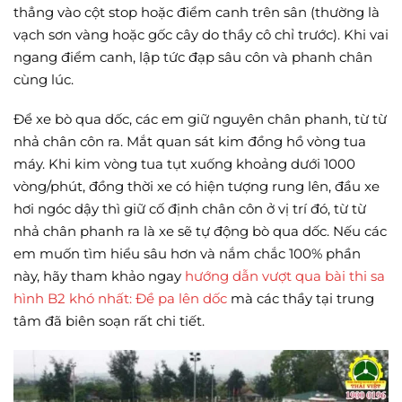
thẳng vào cột stop hoặc điểm canh trên sân (thường là
vạch sơn vàng hoặc gốc cây do thầy cô chỉ trước). Khi vai
ngang điểm canh, lập tức đạp sâu côn và phanh chân
cùng lúc.
Để xe bò qua dốc, các em giữ nguyên chân phanh, từ từ
nhả chân côn ra. Mắt quan sát kim đồng hồ vòng tua
máy. Khi kim vòng tua tụt xuống khoảng dưới 1000
vòng/phút, đồng thời xe có hiện tượng rung lên, đầu xe
hơi ngóc dậy thì giữ cố định chân côn ở vị trí đó, từ từ
nhả chân phanh ra là xe sẽ tự động bò qua dốc. Nếu các
em muốn tìm hiểu sâu hơn và nắm chắc 100% phần
này, hãy tham khảo ngay
hướng dẫn vượt qua bài thi sa
hình B2 khó nhất: Đề pa lên dốc
mà các thầy tại trung
tâm đã biên soạn rất chi tiết.