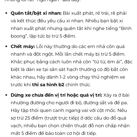
Quên tắt/bật xi nhan:
Bài xuất phát, rẽ trái, rẽ phải
và kết thúc đều yêu cầu xi nhan. Nhiều bạn bật xi
nhan xuất phát nhưng quên tắt khi nghe tiếng “Bính
boong”, lập tức bị trừ 5 điểm.
Chết máy:
Lỗi này thường do các em nhả côn quá
nhanh và đột ngột. Mỗi lần chết máy bị trừ 5 điểm.
Khắc phục bằng cách luôn nhả côn “từ từ, êm ái”, đặc
biệt là dàn xe tại sân sát hạch thường có độ bắt côn
khác nhau, hãy dành 1-2 vòng chạy thử nghiệm xe
trước khi
thi sa hình b2
chính thức.
Dừng xe chưa đến vị trí hoặc quá vị trí:
Xảy ra ở bài
nhường đường cho người đi bộ, đường sắt và đề pa.
Hãy tập thói quen canh ngang vai với cột mốc. Nếu
sợ trừ 25 điểm (trượt trực tiếp) ở dốc cầu do đỗ quá
vạch, nhiều bạn chọn chiến thuật đỗ non chấp nhận
mất 5 điểm để bảo toàn cơ hội đi tiếp.