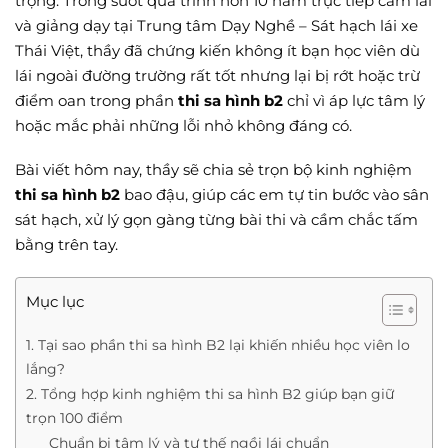
trọng. Trong suốt quá trình hơn 10 năm trực tiếp cầm lái
và giảng dạy tại Trung tâm Dạy Nghề – Sát hạch lái xe
Thái Việt, thầy đã chứng kiến không ít bạn học viên dù
lái ngoài đường trường rất tốt nhưng lại bị rớt hoặc trừ
điểm oan trong phần
thi sa hình b2
chỉ vì áp lực tâm lý
hoặc mắc phải những lỗi nhỏ không đáng có.
Bài viết hôm nay, thầy sẽ chia sẻ trọn bộ kinh nghiệm
thi sa hình b2
bao đậu, giúp các em tự tin bước vào sân
sát hạch, xử lý gọn gàng từng bài thi và cầm chắc tấm
bằng trên tay.
Mục lục
1. Tại sao phần thi sa hình B2 lại khiến nhiều học viên lo
lắng?
2. Tổng hợp kinh nghiệm thi sa hình B2 giúp bạn giữ
trọn 100 điểm
Chuẩn bị tâm lý và tư thế ngồi lái chuẩn