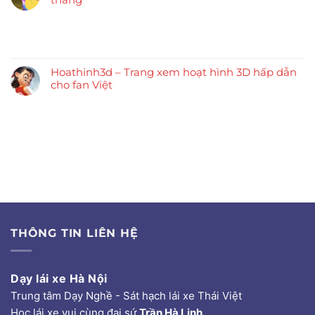
Hoathinh3d – Trang xem hoạt hình 3D hấp dẫn
cho fan Việt
THÔNG TIN LIÊN HỆ
Dạy lái xe Hà Nội
Trung tâm Dạy Nghề - Sát hạch lái xe Thái Việt
Học lái xe vui cùng đại sứ
Trần Hà Linh