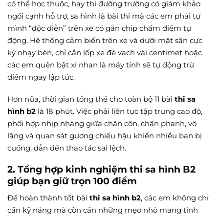
có thể học thuộc, hay thi đường trường có giám khảo
ngồi cạnh hỗ trợ, sa hình là bài thi mà các em phải tự
mình “độc diễn” trên xe có gắn chip chấm điểm tự
động. Hệ thống cảm biến trên xe và dưới mặt sân cực
kỳ nhạy bén, chỉ cần lốp xe đè vạch vài centimet hoặc
các em quên bật xi nhan là máy tính sẽ tự động trừ
điểm ngay lập tức.
Hơn nữa, thời gian tổng thể cho toàn bộ 11 bài
thi sa
hình b2
là 18 phút. Việc phải liên tục tập trung cao độ,
phối hợp nhịp nhàng giữa chân côn, chân phanh, vô
lăng và quan sát gương chiếu hậu khiến nhiều bạn bị
cuống, dẫn đến thao tác sai lệch.
2. Tổng hợp kinh nghiệm thi sa hình B2
giúp bạn giữ trọn 100 điểm
Để hoàn thành tốt bài
thi sa hình b2
, các em không chỉ
cần kỹ năng mà còn cần những mẹo nhỏ mang tính