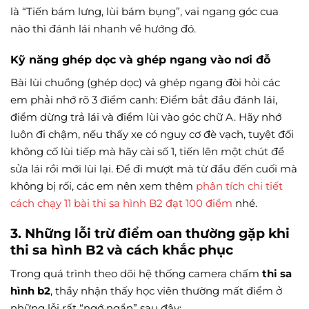
là “Tiến bám lưng, lùi bám bụng”, vai ngang góc cua
nào thì đánh lái nhanh về hướng đó.
Kỹ năng ghép dọc và ghép ngang vào nơi đỗ
Bài lùi chuồng (ghép dọc) và ghép ngang đòi hỏi các
em phải nhớ rõ 3 điểm canh: Điểm bắt đầu đánh lái,
điểm dừng trả lái và điểm lùi vào góc chữ A. Hãy nhớ
luôn đi chậm, nếu thấy xe có nguy cơ đè vạch, tuyệt đối
không cố lùi tiếp mà hãy cài số 1, tiến lên một chút để
sửa lái rồi mới lùi lại. Để đi mượt mà từ đầu đến cuối mà
không bị rối, các em nên xem thêm
phân tích chi tiết
cách chạy 11 bài thi sa hình B2 đạt 100 điểm
nhé.
3. Những lỗi trừ điểm oan thường gặp khi
thi sa hình B2 và cách khắc phục
Trong quá trình theo dõi hệ thống camera chấm
thi sa
hình b2
, thầy nhận thấy học viên thường mất điểm ở
những lỗi rất “ngớ ngẩn” sau đây: