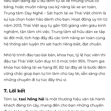
Nếu bạn đang ấp ủ dự định tự lái xe nhưng chưa có
bằng, hoặc muốn nâng cao kỹ năng lái xe an toàn,
Trung tâm Dạy Nghề – Sát hạch lái xe Thái Việt chính là
sự lựa chọn hoàn hảo dành cho bạn. Hoạt động uy tín từ
năm 2013, Thái Việt quy tụ gần 100 giảng viên giàu kinh
nghiệm, tận tâm chỉ việc. Trung tâm sở hữu dàn xe tập
lái đời mới, tích hợp đầy đủ các tính năng an toàn cùng
hệ thống sân luyện thi sát hạch riêng biệt, đạt chuẩn.
Nhờ lộ trình đào tạo bài bản, khoa học, tỷ lệ học viên thi
đậu tại Thái Việt luôn duy trì ở mức trên 95%. Tham gia
khóa học bằng lái xe hạng B1, B2 tại đây sẽ là bước đệm
vững chắc giúp bạn tự tin làm chủ tay lái, sẵn sàng cho
những chuyến đi tự túc đầy thú vị.
7. Lời kết
Tóm lại,
taxi hồng hải
là một thương hiệu vận tải hành
khách đáng tin cậy, mang đến cho bạn những chuyến