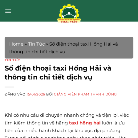
Bỏ
qua
nội
dung
Home
»
Tin Tức
»
Số điện thoại taxi Hồng Hải và
thông tin chi tiết dịch vụ
TIN TỨC
Số điện thoại taxi Hồng Hải và
thông tin chi tiết dịch vụ
ĐĂNG VÀO
15/01/2026
BỞI
GIẢNG VIÊN PHẠM THANH DŨNG
Khi có nhu cầu di chuyển nhanh chóng và tiện lợi, việc
tìm kiếm thông tin về hãng
taxi hồng hải
luôn là ưu
tiên của nhiều hành khách tại khu vực địa phương.