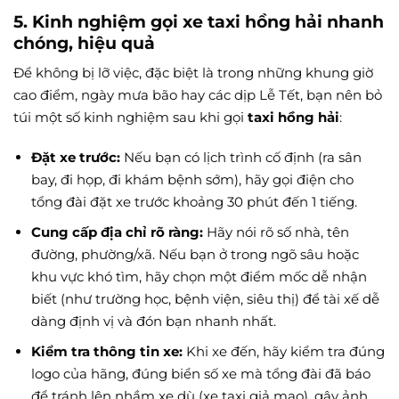
5. Kinh nghiệm gọi xe
taxi hồng hải
nhanh
chóng, hiệu quả
Để không bị lỡ việc, đặc biệt là trong những khung giờ
cao điểm, ngày mưa bão hay các dịp Lễ Tết, bạn nên bỏ
túi một số kinh nghiệm sau khi gọi
taxi hồng hải
:
Đặt xe trước:
Nếu bạn có lịch trình cố định (ra sân
bay, đi họp, đi khám bệnh sớm), hãy gọi điện cho
tổng đài đặt xe trước khoảng 30 phút đến 1 tiếng.
Cung cấp địa chỉ rõ ràng:
Hãy nói rõ số nhà, tên
đường, phường/xã. Nếu bạn ở trong ngõ sâu hoặc
khu vực khó tìm, hãy chọn một điểm mốc dễ nhận
biết (như trường học, bệnh viện, siêu thị) để tài xế dễ
dàng định vị và đón bạn nhanh nhất.
Kiểm tra thông tin xe:
Khi xe đến, hãy kiểm tra đúng
logo của hãng, đúng biển số xe mà tổng đài đã báo
để tránh lên nhầm xe dù (xe taxi giả mạo), gây ảnh