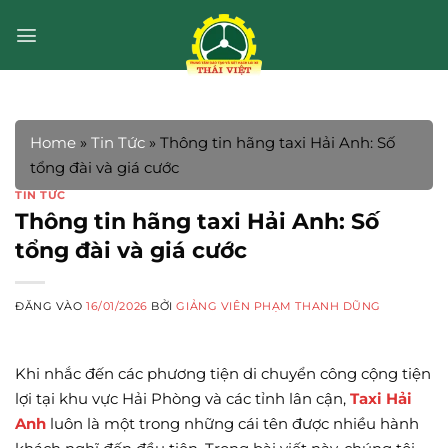
Bỏ
qua
nội
dung
Home
»
Tin Tức
»
Thông tin hãng taxi Hải Anh: Số
tổng đài và giá cước
TIN TỨC
Thông tin hãng taxi Hải Anh: Số
tổng đài và giá cước
ĐĂNG VÀO
16/01/2026
BỞI
GIẢNG VIÊN PHẠM THANH DŨNG
Khi nhắc đến các phương tiện di chuyển công cộng tiện
lợi tại khu vực Hải Phòng và các tỉnh lân cận,
Taxi Hải
Anh
luôn là một trong những cái tên được nhiều hành