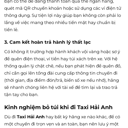
bạn có thể dễ dàng thanh toán qua thẻ ngân hàng,
quét mã QR chuyển khoản hoặc sử dụng các ví điện tử
thông dụng. Sự tiện lợi này giúp bạn không còn phải lo
lắng về việc mang theo nhiều tiền mặt hay chuẩn bị
tiền lẻ.
3. Cam kết hoàn trả hành lý thất lạc
Có không ít trường hợp hành khách vội vàng hoặc sơ ý
để quên điện thoại, ví tiền hay túi xách trên xe. Với hệ
thống quản lý chặt chẽ, nếu bạn phát hiện để quên đồ,
chỉ cần gọi lên tổng đài cung cấp thông tin chuyến đi
(thời gian, địa điểm đón/trả, biển số xe nếu nhớ), hãng
sẽ nhanh chóng liên hệ với tài xế để tìm lại và trao trả
tận tay cho bạn.
Kinh nghiệm bỏ túi khi đi Taxi Hải Anh
Dù đi
Taxi Hải Anh
hay bất kỳ hãng xe nào khác, để có
một chuyến đi trọn vẹn và an toàn, bạn nên lưu ý một